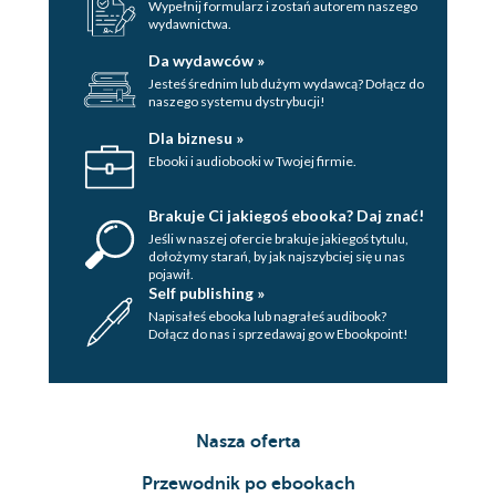
Wypełnij formularz i zostań autorem naszego
Zadanie 46. Znajdź 1 ruch prowadzący do
wydawnictwa.
sukcesu.......................................................................254
Zadanie 47. Znajdź 1 ruch prowadzący do
Da wydawców »
sukcesu.......................................................................260
Jesteś średnim lub dużym wydawcą? Dołącz do
Zadanie 48. Znajdź 1 ruch prowadzący do
naszego systemu dystrybucji!
sukcesu.......................................................................265
Zadanie 49. Znajdź 1 ruch prowadzący do
Dla biznesu »
sukcesu.......................................................................268
Ebooki i audiobooki w Twojej firmie.
Zadanie 50. Znajdź 5 ruchów prowadzących do
sukcesu............................................................273
Brakuje Ci jakiegoś ebooka? Daj znać!
Jeśli w naszej ofercie brakuje jakiegoś tytulu,
dołożymy starań, by jak najszybciej się u nas
pojawił.
Self publishing »
Napisałeś ebooka lub nagrałeś audibook?
Dołącz do nas i sprzedawaj go w Ebookpoint!
Nasza oferta
Przewodnik po ebookach