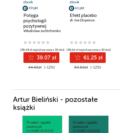
ebook
ebook
ebook
39 pkt
61 pkt
36 pkt
Potęga
Efekt placebo
Psychoc
psychologii
dr Joe Dispenza
Maltz Max
pozytywnej
Wladislaw Jachtchenko
(38,44 zł najniższa cena z 30 dni)
(58,66 zł najniższa cena z 30 dni)
(29,90 zł najni
39.07 zł
61.25 zł
3
44.40zł
(-12%)
69.60zł
(-12%)
46.00z
Artur Bieliński - pozostałe
książki