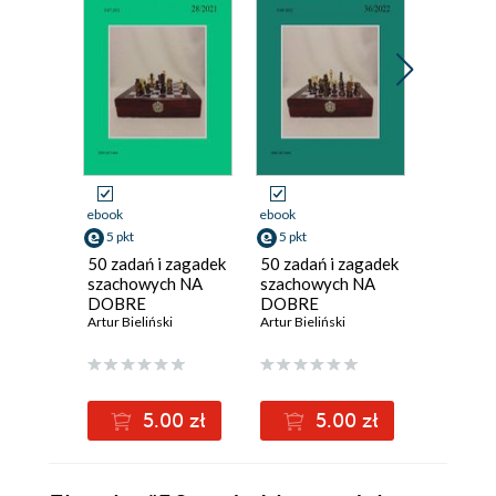
ebook
ebook
ebook
5 pkt
5 pkt
5 pkt
50 zadań i zagadek
50 zadań i zagadek
50 zadań
szachowych NA
szachowych NA
szachow
DOBRE
DOBRE
DOBRE
MYŚLENIE
Artur Bieliński
MYŚLENIE
Artur Bieliński
MYŚLEN
Artur Bieli
28/2021
36/2022
18/202
5.00 zł
5.00 zł
5