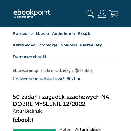
Kategorie
Ebooki
Audiobooki
Książki
Kursy video
Promocje
Nowości
Bestsellery
Darmowe ebooki
ebookpoint.pl
»
Dla młodzieży
»
📚 Hobby
Codziennie inna książka za 9,90zł
50 zadań i zagadek szachowych NA
DOBRE MYŚLENIE 12/2022
Artur Bieliński
(ebook)
Autor:
Artur Bieliński