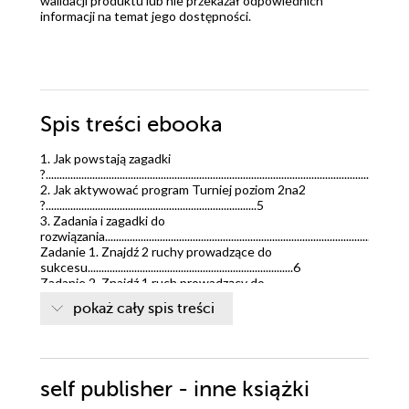
walidacji produktu lub nie przekazał odpowiednich
informacji na temat jego dostępności.
Spis treści
ebooka
1. Jak powstają zagadki
?.............................................................................................................................4
2. Jak aktywować program Turniej poziom 2na2
?.............................................................................5
3. Zadania i zagadki do
rozwiązania........................................................................................................6
Zadanie 1. Znajdź 2 ruchy prowadzące do
sukcesu...........................................................................6
Zadanie 2. Znajdź 1 ruch prowadzący do
sukcesu...........................................................................10
pokaż cały spis treści
Zadanie 3. Znajdź 1 ruch prowadzący do
sukcesu...........................................................................13
Zadanie 4. Znajdź 1 ruch prowadzący do
sukcesu...........................................................................16
Zadanie 5. Znajdź 1 ruch prowadzący do
self publisher - inne książki
sukcesu...........................................................................19
Zadanie 6. Znajdź 1 ruch prowadzący do