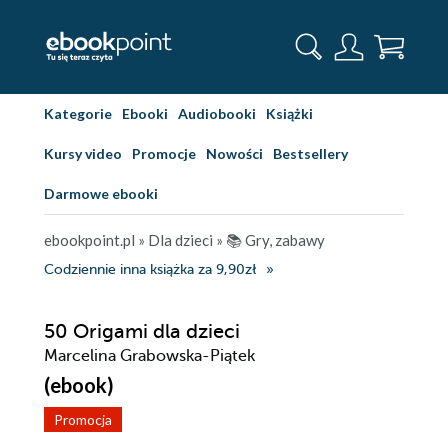
Kategorie
Ebooki
Audiobooki
Książki
Kursy video
Promocje
Nowości
Bestsellery
Darmowe ebooki
ebookpoint.pl
»
Dla dzieci
»
📚 Gry, zabawy
Codziennie inna książka za 9,90zł
50 Origami dla dzieci
Marcelina Grabowska-Piątek
(ebook)
Promocja