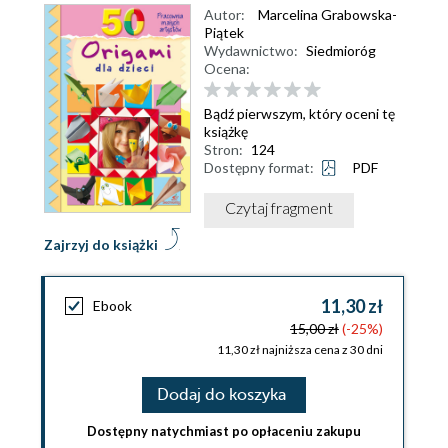
Autor:
Marcelina Grabowska-
Piątek
Wydawnictwo:
Siedmioróg
Ocena:
Bądź pierwszym, który oceni tę
książkę
Stron:
124
Dostępny format:
PDF
Czytaj fragment
Zajrzyj do książki
11,30 zł
Ebook
15,00 zł
(-25%)
11,30 zł najniższa cena z 30 dni
Dodaj do koszyka
Dostępny natychmiast po opłaceniu zakupu