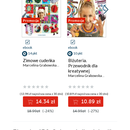
Promocja
Promocja
Promocja
ebook
ebook
ebook
14 pkt
10 pkt
10 pkt
Zimowe cudeńka
Biżuteria.
Ozdoby
Marcelina Grabowska-Piątek
Przewodnik dla
wielkano
kreatywnej
Polska t
dziewczyny
Marcelina Grabowska-Piątek
(13,94 zł najniższa cena z 30 dni)
(10,89 zł najniższa cena z 30 dni)
(11,19 zł najni
14.34 zł
10.89 zł
1
18.99zł
(-24%)
14.99zł
(-27%)
14.99z