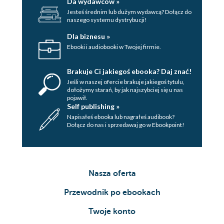
Da wydawców »
Jesteś średnim lub dużym wydawcą? Dołącz do
naszego systemu dystrybucji!
Dla biznesu »
Ebooki i audiobooki w Twojej firmie.
Brakuje Ci jakiegoś ebooka? Daj znać!
Jeśli w naszej ofercie brakuje jakiegoś tytulu,
dołożymy starań, by jak najszybciej się u nas
pojawił.
Self publishing »
Napisałeś ebooka lub nagrałeś audibook?
Dołącz do nas i sprzedawaj go w Ebookpoint!
Nasza oferta
Przewodnik po ebookach
Twoje konto