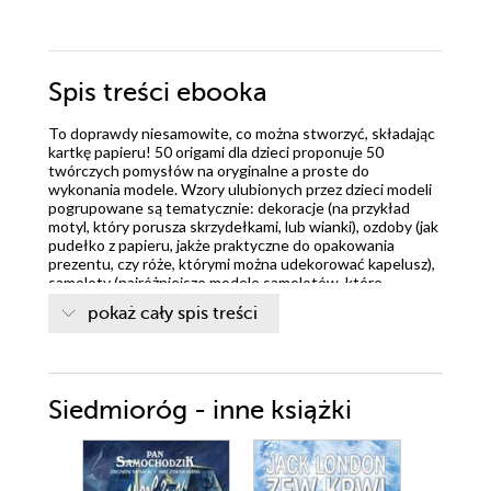
Spis treści
ebooka
To doprawdy niesamowite, co można stworzyć, składając
kartkę papieru! 50 origami dla dzieci proponuje 50
twórczych pomysłów na oryginalne a proste do
wykonania modele. Wzory ulubionych przez dzieci modeli
pogrupowane są tematycznie: dekoracje (na przykład
motyl, który porusza skrzydełkami, lub wianki), ozdoby (jak
pudełko z papieru, jakże praktyczne do opakowania
prezentu, czy róże, którymi można udekorować kapelusz),
samoloty (najróżniejsze modele samolotów, które
naprawdę latają), zabawki (na przykład pacynki lub kula
pokaż cały spis treści
wodna, która sama się napełnia), zwierzęta (na przykład
żaba, która skacze, kiedy naciśnie się na nią palcem). Każda
z 50 propozycji omówiona jest na kilku stronach książki (od
dwóch do czterech). Wzory przedstawione są w taki
sposób, aby dziecko mogło je wykonać nawet bez pomocy
Siedmioróg - inne książki
rodziców: instrukcje napisane są w sposób klarowny i
przystępny, a równocześnie opatrzone zdjęciami i
rysunkami ilustrującymi etapy wykonania modeli.
Dodatkowo opis wykonania każdego modelu uwieńczono
zdjęciem przedstawiającym wykończony produkt. Książka