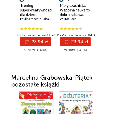
Trening
Mały szachista.
Jak dział
superkreatywności
Wspólna nauka to
Sporty l
dla dzieci
dobra zabawa.
dr Tomasz
Paulina Mechło
,
Olga Geppert
Wydanie II
Wiktor Lech
rozszerzone
(19,95 zł najniższa cena z 30 dni)
(19,95 zł najniższa cena z 30 dni)
(37,21 zł najni
23.94 zł
23.94 zł
3
39.90zł
(-40%)
39.90zł
(-40%)
44.90z
Marcelina Grabowska-Piątek -
pozostałe książki