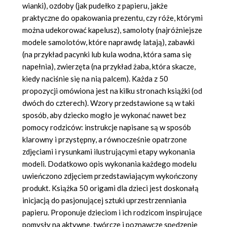
wianki), ozdoby (jak pudełko z papieru, jakże
praktyczne do opakowania prezentu, czy róże, którymi
można udekorować kapelusz), samoloty (najróżniejsze
modele samolotów, które naprawdę latają), zabawki
(na przykład pacynki lub kula wodna, która sama się
napełnia), zwierzęta (na przykład żaba, która skacze,
kiedy naciśnie się na nią palcem). Każda z 50
propozycji omówiona jest na kilku stronach książki (od
dwóch do czterech). Wzory przedstawione są w taki
sposób, aby dziecko mogło je wykonać nawet bez
pomocy rodziców: instrukcje napisane są w sposób
klarowny i przystępny, a równocześnie opatrzone
zdjęciami i rysunkami ilustrującymi etapy wykonania
modeli. Dodatkowo opis wykonania każdego modelu
uwieńczono zdjęciem przedstawiającym wykończony
produkt. Książka 50 origami dla dzieci jest doskonałą
inicjacją do pasjonującej sztuki uprzestrzenniania
papieru. Proponuje dzieciom i ich rodzicom inspirujące
pomysły na aktywne, twórcze i poznawcze spędzenie