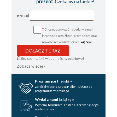
prezent
. Czekamy na Ciebie!
e-mail
*
Chcę otrzymywać na podany e-mail
informacje o zniżkach, promocjach oraz
nowościach wydawniczych.
więcej »
DOŁĄCZ TERAZ
Bez spamu, 1-2 wiadomości tygodniowo!
Zobacz więcej »
Program partnerski »
Zarabiaj więcej z Grupą Helion! Dołącz do
programu partnerskiego.
Wydaj z nami książkę »
Wypełnij formularz i zostań autorem naszego
wydawnictwa.