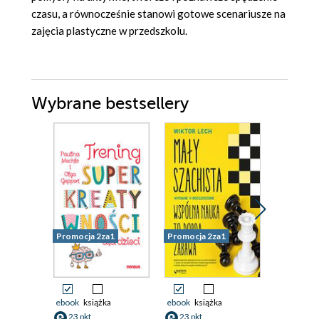
czasu, a równocześnie stanowi gotowe scenariusze na
zajęcia plastyczne w przedszkolu.
Wybrane bestsellery
Promocja 2za1
Promocja 2za1
Promocja
ebook
książka
ebook
książka
ebook
23 pkt
23 pkt
37 pkt