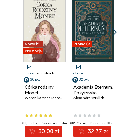
Nowość
Promocja
Promocja
Promocja
ebook
audiobook
ebook
ebook
30 pkt
32 pkt
29 pkt
Córka rodziny
Akademia Eternum.
Seria M
Monet
Pozytywka
(#2). Wi
Weronika Anna Marczak
Alexandra Wtulich
krańcu c
Amy Spark
(37,50 zł najniższa cena z 30 dni)
(32,32 zł najniższa cena z 30 dni)
(27,64 zł najni
30.00 zł
32.77 zł
2