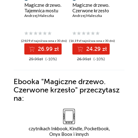
Magiczne drzewo.
Magiczne drzewo.
Magiczn
Tajemnica mostu
Czerwone krzesło
Zaginio
Andrzej Maleszka
Andrzej Maleszka
Andrzej M
(24,09 zł najniższa cena z 30 dni)
(16,19 zł najniższa cena z 30 dni)
(33,55 zł najni
26.99 zł
24.29 zł
3
29.99zł
(-10%)
26.99zł
(-10%)
39.99z
Ebooka
"Magiczne drzewo.
Czerwone krzesło"
przeczytasz
na:
czytnikach Inkbook, Kindle, Pocketbook,
Onyx Boox i innych