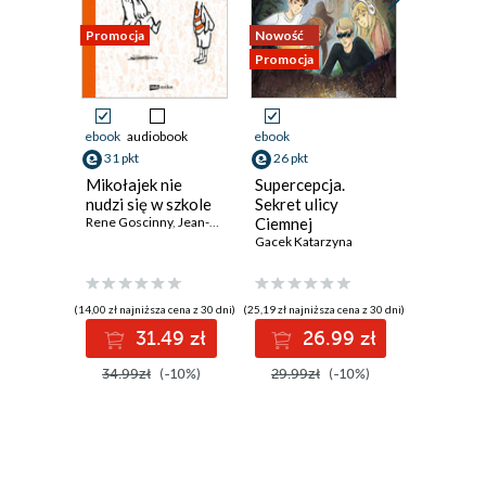
Promocja
Nowość
Promocja
Promocja
ebook
audiobook
ebook
ebook
aud
31 pkt
26 pkt
35 pkt
Mikołajek nie
Supercepcja.
Ktoś tu k
nudzi się w szkole
Sekret ulicy
Przygod
Rene Goscinny
,
Jean-Jacques Sempé
Ciemnej
naukow
Gacek Katarzyna
detekty
Adam Mir
(14,00 zł najniższa cena z 30 dni)
(25,19 zł najniższa cena z 30 dni)
(31,99 zł najni
31.49 zł
26.99 zł
3
34.99zł
(-10%)
29.99zł
(-10%)
39.99z