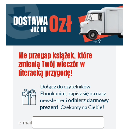
Nie przegap książek, które
zmienią Twój wieczór w
literacką przygodę!
Dołącz do czytelników
Ebookpoint, zapisz się na nasz
newsletter i
odbierz darmowy
prezent
. Czekamy na Ciebie!
e-mail