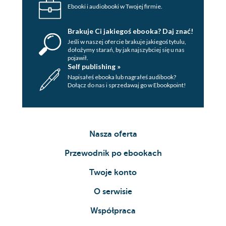
Ebooki i audiobooki w Twojej firmie.
Brakuje Ci jakiegoś ebooka? Daj znać!
Jeśli w naszej ofercie brakuje jakiegoś tytulu,
dołożymy starań, by jak najszybciej się u nas
pojawił.
Self publishing »
Napisałeś ebooka lub nagrałeś audibook?
Dołącz do nas i sprzedawaj go w Ebookpoint!
Nasza oferta
Przewodnik po ebookach
Twoje konto
O serwisie
Współpraca