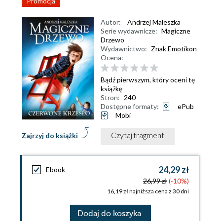
Promocja
Autor:
Andrzej Maleszka
Serie wydawnicze:
Magiczne
Drzewo
Wydawnictwo:
Znak Emotikon
Ocena:
Bądź pierwszym, który oceni tę
książkę
Stron:
240
Dostępne formaty:
ePub
Mobi
Czytaj fragment
Zajrzyj do książki
24,29 zł
Ebook
26,99 zł
(-10%)
16,19 zł najniższa cena z 30 dni
Dodaj do koszyka