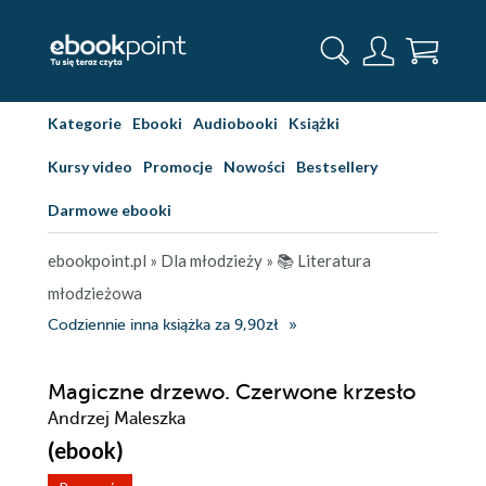
Kategorie
Ebooki
Audiobooki
Książki
Kursy video
Promocje
Nowości
Bestsellery
Darmowe ebooki
ebookpoint.pl
»
Dla młodzieży
»
📚 Literatura
młodzieżowa
Codziennie inna książka za 9,90zł
Magiczne drzewo. Czerwone krzesło
Andrzej Maleszka
(ebook)