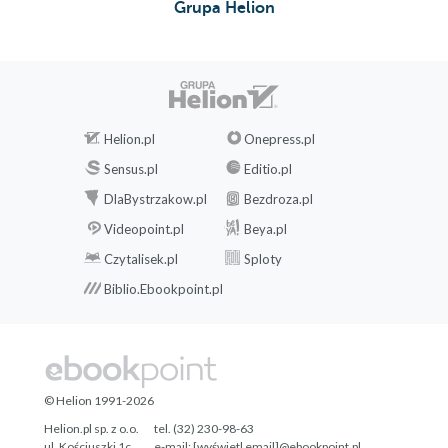
Grupa Helion
Helion.pl
Onepress.pl
Sensus.pl
Editio.pl
DlaBystrzakow.pl
Bezdroza.pl
Videopoint.pl
Beya.pl
Czytalisek.pl
Sploty
Biblio.Ebookpoint.pl
© Helion 1991-2026
Helion.pl sp. z o.o.
tel. (32) 230-98-63
ul. Kościuszki 1c
e-mail:
[wyświetl email]@ebookpoint.pl