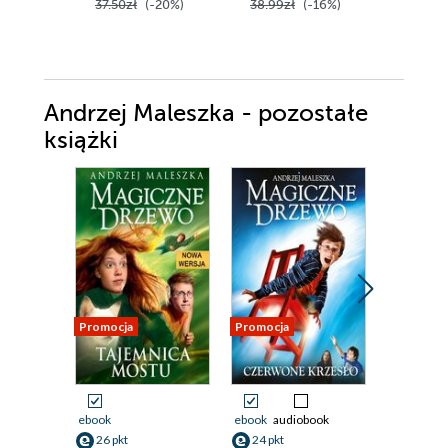
37.50zł
(-20%)
38.99zł
(-16%)
35.90z
Andrzej Maleszka - pozostałe
książki
Promocja
Promocja
Promocja
ebook
ebook
audiobook
ebook
26 pkt
24 pkt
35 pkt