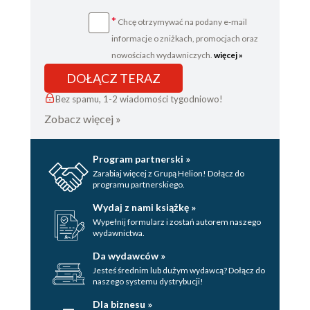
*
Chcę otrzymywać na podany e-mail
informacje o zniżkach, promocjach oraz
nowościach wydawniczych.
więcej »
DOŁĄCZ TERAZ
Bez spamu, 1-2 wiadomości tygodniowo!
Zobacz więcej »
Program partnerski »
Zarabiaj więcej z Grupą Helion! Dołącz do
programu partnerskiego.
Wydaj z nami książkę »
Wypełnij formularz i zostań autorem naszego
wydawnictwa.
Da wydawców »
Jesteś średnim lub dużym wydawcą? Dołącz do
naszego systemu dystrybucji!
Dla biznesu »