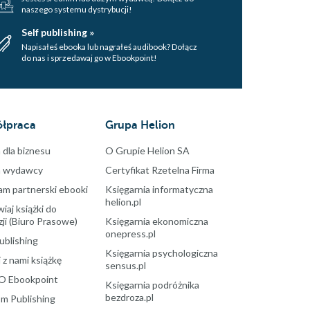
naszego systemu dystrybucji!
Self publishing »
Napisałeś ebooka lub nagrałeś audibook? Dołącz
do nas i sprzedawaj go w Ebookpoint!
łpraca
Grupa Helion
 dla biznesu
O Grupie Helion SA
a wydawcy
Certyfikat Rzetelna Firma
am partnerski ebooki
Księgarnia informatyczna
helion.pl
aj książki do
ji (Biuro Prasowe)
Księgarnia ekonomiczna
onepress.pl
ublishing
Księgarnia psychologiczna
 z nami książkę
sensus.pl
O Ebookpoint
Księgarnia podróżnika
bezdroza.pl
m Publishing