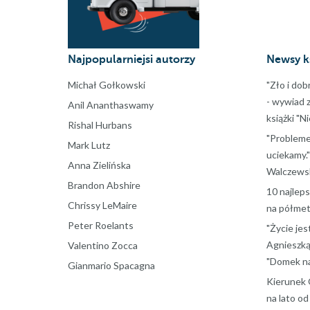
Najpopularniejsi autorzy
Newsy k
Michał Gołkowski
"Zło i dob
- wywiad 
Anil Ananthaswamy
książki "N
Rishal Hurbans
"Probleme
Mark Lutz
uciekamy."
Anna Zielińska
Walczewsk
Brandon Abshire
10 najlep
Chrissy LeMaire
na półmet
Peter Roelants
"Życie jes
Agnieszką
Valentino Zocca
"Domek na
Gianmario Spacagna
Kierunek 
na lato o