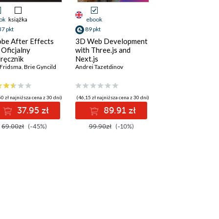
ok
książka
ebook
37 pkt
89 pkt
be After Effects
3D Web Development
 Oficjalny
with Three.js and
ręcznik
Next.js
 Fridsma
,
Brie Gyncild
Andrei Tazetdinov
0 zł najniższa cena z 30 dni)
(46,15 zł najniższa cena z 30 dni)
37.95 zł
89.91 zł
69.00zł
(-45%)
99.90zł
(-10%)