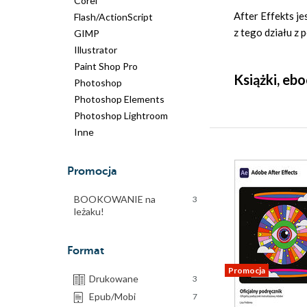
Corel
After Effekts j
Flash/ActionScript
z tego działu z
GIMP
Illustrator
Paint Shop Pro
Książki, eb
Photoshop
Photoshop Elements
Photoshop Lightroom
Inne
Promocja
BOOKOWANIE na
3
leżaku!
Format
Promocja
Drukowane
3
Epub/Mobi
7