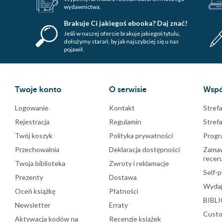
wydawnictwa.
Brakuje Ci jakiegoś ebooka? Daj znać!
Jeśli w naszej ofercie brakuje jakiegoś tytulu,
dołożymy starań, by jak najszybciej się u nas
pojawił.
Twoje konto
O serwisie
Wspó
Logowanie
Kontakt
Strefa
Rejestracja
Regulamin
Stref
Twój koszyk
Polityka prywatności
Progr
Przechowalnia
Deklaracja dostępności
Zamawi
recenz
Twoja biblioteka
Zwroty i reklamacje
Self-p
Prezenty
Dostawa
Wydaj
Oceń książkę
Płatności
BIBLI
Newsletter
Erraty
Custo
Aktywacja kodów na
Recenzje książek