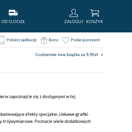
OD O,OOZŁ
ZALOGUJ
KOSZYK
Pobierz aplikację
Bony
Podaruj prezent
Codziennie inna książka za 9,90zł
pierw zapoznajcie się z dostępnymi w tej
dumiewające efekty specjalne, ciekawe grafiki
nty trójwymiarowe. Poznacie wiele dodatkowych