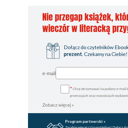
Nie przegap książek, któ
wieczór w literacką prz
Dołącz do czytelników Ebookp
prezent
. Czekamy na Ciebie!
e-mail
*
Chcę otrzymywać na podany e-mail i
promocjach oraz nowościach wydawn
Zobacz więcej »
Program partnerski »
Zarabiaj więcej z Grupą Helion! Dołącz do