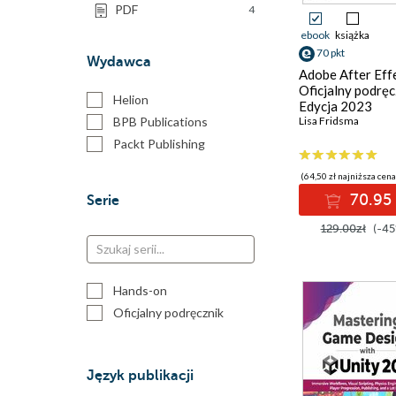
PDF
4
ebook
książka
70 pkt
Wydawca
Adobe After Effe
Oficjalny podręc
Helion
Edycja 2023
BPB Publications
Lisa Fridsma
Packt Publishing
(64,50 zł najniższa cena
70.95 
Serie
129.00zł
(-45
Hands-on
Oficjalny podręcznik
Język publikacji