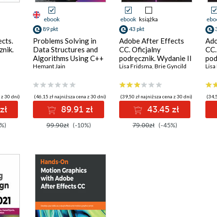
ebook
ebook
książka
ebo
89 pkt
43 pkt
cts.
Problems Solving in
Adobe After Effects
Ado
znik.
Data Structures and
CC. Oficjalny
CC.
Algorithms Using C++
podręcznik. Wydanie II
pod
Hemant Jain
Lisa Fridsma
,
Brie Gyncild
Lisa
 z 30 dni)
(46,15 zł najniższa cena z 30 dni)
(39,50 zł najniższa cena z 30 dni)
(34,5
zł
89.91 zł
43.45 zł
%)
99.90zł
(-10%)
79.00zł
(-45%)