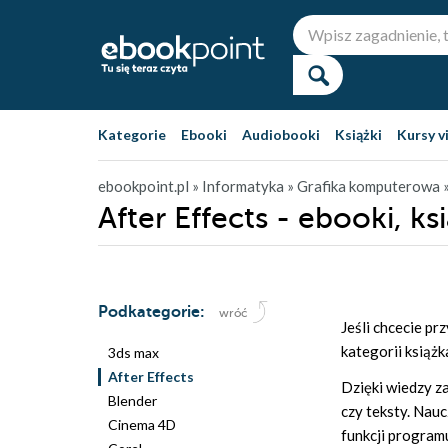
Kategorie
Ebooki
Audiobooki
Książki
Kursy v
ebookpoint.pl
» Informatyka
» Grafika komputerowa
After Effects - ebooki, ks
Podkategorie:
wróć
Jeśli chcecie p
kategorii książk
3ds max
After Effects
Dzięki wiedzy za
Blender
czy teksty. Nau
Cinema 4D
funkcji program