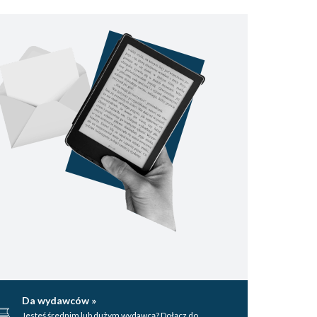
Da wydawców »
Jesteś średnim lub dużym wydawcą? Dołącz do