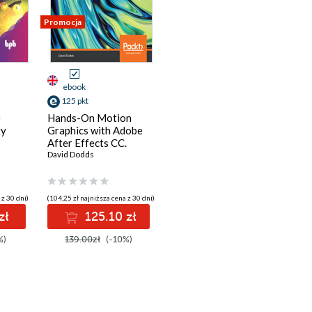
Promocja
ebook
125 pkt
e
Hands-On Motion
ty
Graphics with Adobe
After Effects CC.
Develop your skills as
David Dodds
a visual effects and
motion graphics artist
 z 30 dni)
(104,25 zł najniższa cena z 30 dni)
zł
125.10 zł
%)
139.00zł
(-10%)