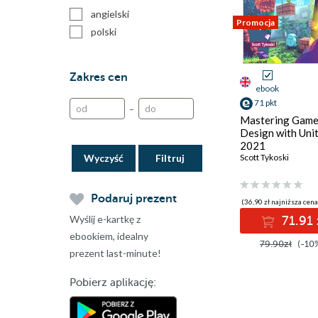
angielski
Promocja
polski
Zakres cen
ebook
71 pkt
–
Mastering Gam
Design with Uni
2021
Wyczyść
Scott Tykoski
Podaruj prezent
(36,90 zł najniższa cena
Wyślij e-kartkę z
71.91 
ebookiem, idealny
79.90zł
(-10
prezent last-minute!
Pobierz aplikację: