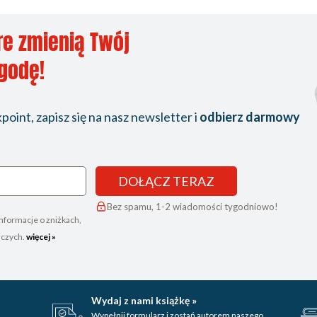
re zmienią Twój
ygodę!
oint, zapisz się na nasz newsletter i
odbierz darmowy
DOŁĄCZ TERAZ
Bez spamu, 1-2 wiadomości tygodniowo!
nformacje o zniżkach,
iczych.
więcej »
Wydaj z nami książkę »
Wypełnij formularz i zostań autorem naszego