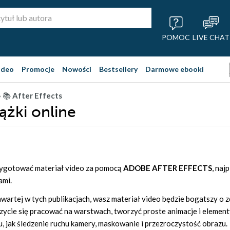
POMOC
LIVE CHAT
ideo
Promocje
Nowości
Bestsellery
Darmowe ebooki
» 📚
After Effects
iążki online
rzygotować materiał video za pomocą
ADOBE AFTER EFFECTS
, naj
ami.
wartej w tych publikacjach, wasz materiał video będzie bogatszy o z
czycie się pracować na warstwach, tworzyć proste animacje i eleme
u, jak śledzenie ruchu kamery, maskowanie i przezroczystość obrazu.