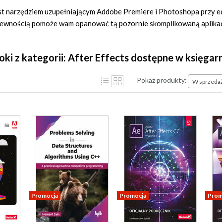
est narzędziem uzupełniającym Addobe Premiere i Photoshopa przy edy
 pewnością pomoże wam opanować tą pozornie skomplikowaną aplikac
ooki z kategorii: After Effects dostępne w księgar
Pokaż produkty:
W sprzeda
Promocja
Promocja
Prom