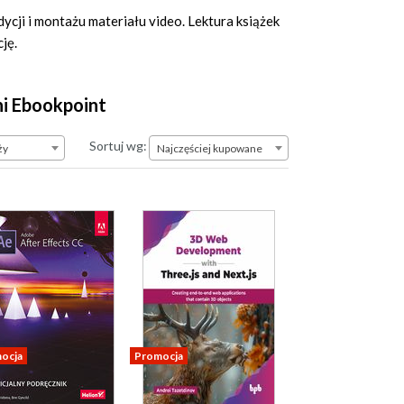
cji i montażu materiału video. Lektura książek
ję.
ni Ebookpoint
Najczęściej kupowane
Sortuj wg:
ży
Najczęściej kupowane
ocja
Promocja