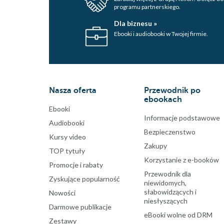
programu partnerskiego.
Dla biznesu »
Ebooki i audiobooki w Twojej firmie.
Nasza oferta
Przewodnik po
ebookach
Ebooki
Informacje podstawowe
Audiobooki
Bezpieczenstwo
Kursy video
Zakupy
TOP tytuły
Korzystanie z e-booków
Promocje i rabaty
Przewodnik dla
Zyskujące popularność
niewidomych,
słabowidzących i
Nowości
niesłyszących
Darmowe publikacje
eBooki wolne od DRM
Zestawy