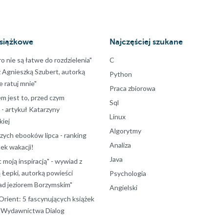
siążkowe
Najczęściej szukane
ro nie są łatwe do rozdzielenia"
C
z Agnieszką Szubert, autorką
Python
ie ratuj mnie"
Praca zbiorowa
m jest to, przed czym
Sql
 - artykuł Katarzyny
Linux
iej
Algorytmy
szych ebooków lipca - ranking
Analiza
ek wakacji!
Java
t moją inspiracją" - wywiad z
 Łepki, autorką powieści
Psychologia
d jeziorem Borzymskim"
Angielski
Orient: 5 fascynujących książek
d Wydawnictwa Dialog