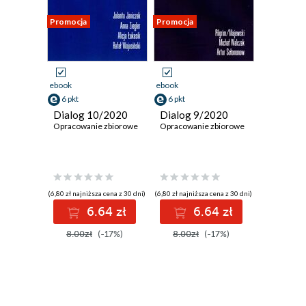
Promocja
Promocja
ebook
ebook
6 pkt
6 pkt
Dialog 10/2020
Dialog 9/2020
Opracowanie zbiorowe
Opracowanie zbiorowe
(6,80 zł najniższa cena z 30 dni)
(6,80 zł najniższa cena z 30 dni)
6.64 zł
6.64 zł
8.00zł
(-17%)
8.00zł
(-17%)