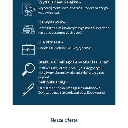
Wydaj z nami książkę »
Wypełnij formularz i zostań autorem naszego
wydawnictwa.
Da wydawców »
Jesteś średnim lub dużym wydawcą? Dołącz do
naszego systemu dystrybucji!
Dla biznesu »
Ebooki i audiobooki w Twojej firmie.
Brakuje Ci jakiegoś ebooka? Daj znać!
Jeśli w naszej ofercie brakuje jakiegoś tytulu,
dołożymy starań, by jak najszybciej się u nas
pojawił.
Self publishing »
Napisałeś ebooka lub nagrałeś audibook?
Dołącz do nas i sprzedawaj go w Ebookpoint!
Nasza oferta