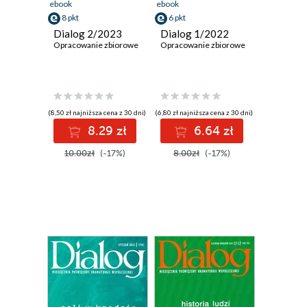
ebook
ebook
8 pkt
6 pkt
Dialog 2/2023
Dialog 1/2022
Opracowanie zbiorowe
Opracowanie zbiorowe
(8,50 zł najniższa cena z 30 dni)
(6,80 zł najniższa cena z 30 dni)
8.29 zł
6.64 zł
10.00zł
(-17%)
8.00zł
(-17%)