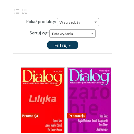
Pokaż produkty:
W sprzedaży
Sortuj wg:
Data wydania
Filtruj »
Promocja
Promocja