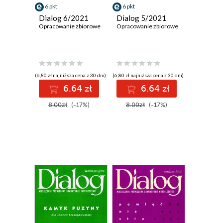
6 pkt
6 pkt
Dialog 6/2021
Dialog 5/2021
Opracowanie zbiorowe
Opracowanie zbiorowe
(6,80 zł najniższa cena z 30 dni)
(6,80 zł najniższa cena z 30 dni)
6.64 zł
6.64 zł
8.00zł
(-17%)
8.00zł
(-17%)