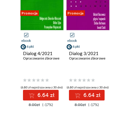
Promocja
Promocja
ebook
ebook
6 pkt
6 pkt
Dialog 4/2021
Dialog 3/2021
Opracowanie zbiorowe
Opracowanie zbiorowe
(6,80 zł najniższa cena z 30 dni)
(6,80 zł najniższa cena z 30 dni)
6.64 zł
6.64 zł
8.00zł
(-17%)
8.00zł
(-17%)