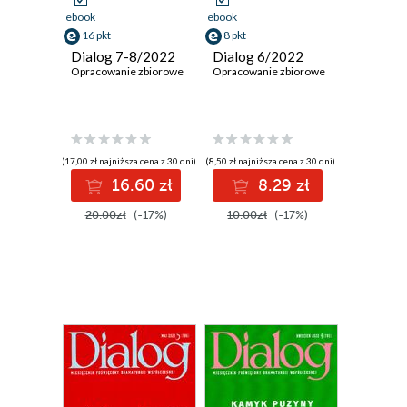
ebook
ebook
16 pkt
8 pkt
Dialog 7-8/2022
Dialog 6/2022
Opracowanie zbiorowe
Opracowanie zbiorowe
(17,00 zł najniższa cena z 30 dni)
(8,50 zł najniższa cena z 30 dni)
16.60 zł
8.29 zł
20.00zł
(-17%)
10.00zł
(-17%)