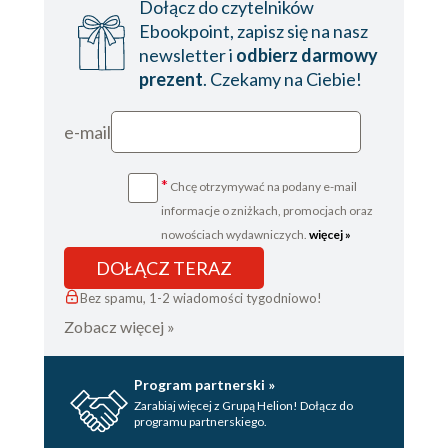
Dołącz do czytelników
Ebookpoint, zapisz się na nasz
newsletter i
odbierz darmowy
prezent
. Czekamy na Ciebie!
e-mail
*
Chcę otrzymywać na podany e-mail
informacje o zniżkach, promocjach oraz
nowościach wydawniczych.
więcej »
DOŁĄCZ TERAZ
Bez spamu, 1-2 wiadomości tygodniowo!
Zobacz więcej »
Program partnerski »
Zarabiaj więcej z Grupą Helion! Dołącz do
programu partnerskiego.