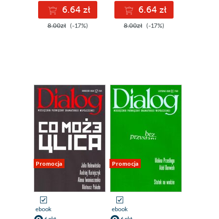
6.64 zł
6.64 zł
8.00zł
(-17%)
8.00zł
(-17%)
Promocja
Promocja
ebook
ebook
6 pkt
6 pkt