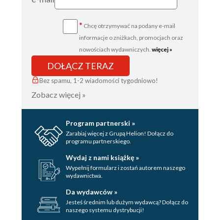
*
Chcę otrzymywać na podany e-mail
informacje o zniżkach, promocjach oraz
nowościach wydawniczych.
więcej »
DOŁĄCZ TERAZ
Bez spamu, 1-2 wiadomości tygodniowo!
Zobacz więcej »
Program partnerski »
Zarabiaj więcej z Grupą Helion! Dołącz do
programu partnerskiego.
Wydaj z nami książkę »
Wypełnij formularz i zostań autorem naszego
wydawnictwa.
Da wydawców »
Jesteś średnim lub dużym wydawcą? Dołącz do
naszego systemu dystrybucji!