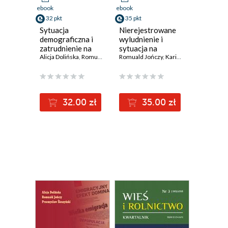
ebook
ebook
32 pkt
35 pkt
Sytuacja
Nierejestrowane
demograficzna i
wyludnienie i
zatrudnienie na
sytuacja na
obszarach
Alicja Dolińska
,
Romuald Jończy
lokalnym rynku
Romuald Jończy
,
Przemysław Śleszyński
,
Karina Kaczmarczyk-Brol
wiejskich
pracy na tle
województwa
procesów
dolnośląskiego
rozwojowych
powiatu nyskiego
32.00 zł
35.00 zł