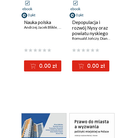
ebook
ebook
0 pkt
0 pkt
Nauka polska
Depopulacja i
Andrzej Jacek Blikle
,
Tadeusz Gadacz
rozwój Nysy oraz
,
Marian Gorynia
,
Iwona Hofman
powiatu nyskiego
wobec
Romuald Jończy
,
Diana Rokita-Poskart
,
P
akademickości
miasta. Wybrane
zagadnienia
ekonomiczne i
0.00 zł
0.00 zł
demograficzne