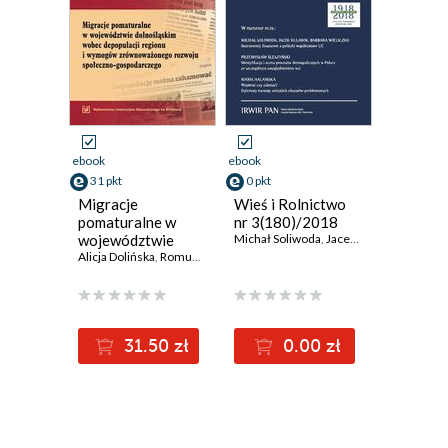
ebook
ebook
31 pkt
0 pkt
Migracje
Wieś i Rolnictwo
pomaturalne w
nr 3(180)/2018
województwie
Michał Soliwoda
,
Jacek Kulawik
,
Barbara
dolnośląskim
Alicja Dolińska
,
Romuald Jończy
,
Przemysław Śleszyński
wobec depopulacji
regionu i
wymogów
zrównoważonego
31.50 zł
0.00 zł
rozwoju
społeczno-
gospodarczego