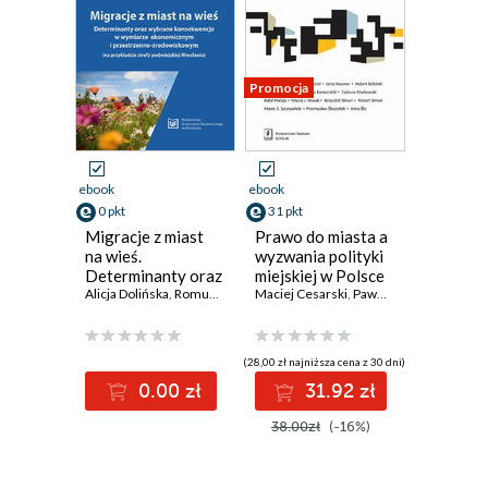
Promocja
ebook
ebook
0 pkt
31 pkt
Migracje z miast
Prawo do miasta a
na wieś.
wyzwania polityki
Determinanty oraz
miejskiej w Polsce
wybrane
Alicja Dolińska
,
Romuald Jończy
Maciej Cesarski
,
Przemysław Śleszyński
,
Paweł Chruski
,
Justyna Rok
,
Jerzy H
konsekwencje w
wymiarze
ekonomicznym i
(28,00 zł najniższa cena z 30 dni)
przestrzenno-
0.00 zł
31.92 zł
środowiskowym
(na przykładzie
38.00zł
(-16%)
strefy podmiejskiej
Wrocławia)