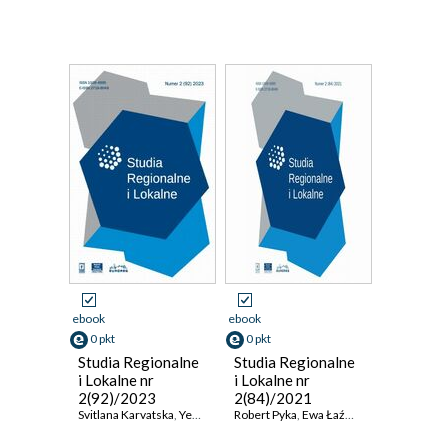
ebook
ebook
0 pkt
0 pkt
Studia Regionalne
Studia Regionalne
i Lokalne nr
i Lokalne nr
2(92)/2023
2(84)/2021
Svitlana Karvatska
,
Yevheniya Yuriychuk
Robert Pyka
,
Olha Chepel
,
Ewa Łaźniewska
,
Olena Bochko
,
Izabela Ja
,