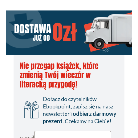
Nie przegap książek, które
zmienią Twój wieczór w
literacką przygodę!
Dołącz do czytelników
Ebookpoint, zapisz się na nasz
newsletter i
odbierz darmowy
prezent
. Czekamy na Ciebie!
e-mail