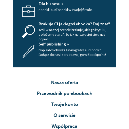
Dla biznesu »
Ebooki i audiobooki w Twojej firmie.
Brakuje Ci jakiegoś ebooka? Daj znać!
Jeśli w naszej ofercie brakuje jakiegoś tytulu,
dołożymy starań, by jak najszybciej się u nas
pojawił.
Self publishing »
Napisałeś ebooka lub nagrałeś audibook?
Dołącz do nas i sprzedawaj go w Ebookpoint!
Nasza oferta
Przewodnik po ebookach
Twoje konto
O serwisie
Współpraca