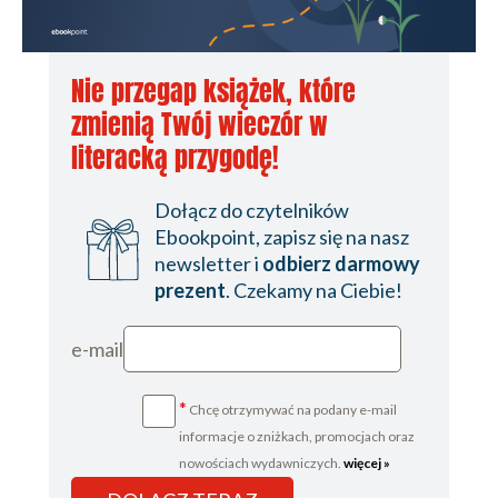
Nie przegap książek, które
zmienią Twój wieczór w
literacką przygodę!
Dołącz do czytelników
Ebookpoint, zapisz się na nasz
newsletter i
odbierz darmowy
prezent
. Czekamy na Ciebie!
e-mail
*
Chcę otrzymywać na podany e-mail
informacje o zniżkach, promocjach oraz
nowościach wydawniczych.
więcej »