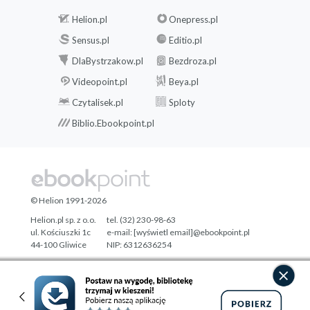
Helion.pl
Onepress.pl
Sensus.pl
Editio.pl
DlaBystrzakow.pl
Bezdroza.pl
Videopoint.pl
Beya.pl
Czytalisek.pl
Sploty
Biblio.Ebookpoint.pl
© Helion 1991-2026
Helion.pl sp. z o.o.
tel. (32) 230-98-63
ul. Kościuszki 1c
e-mail:
[wyświetl email]@ebookpoint.pl
44-100 Gliwice
NIP: 6312636254
Regon: 241989027
Designed with ♥ by
Tonik.pl