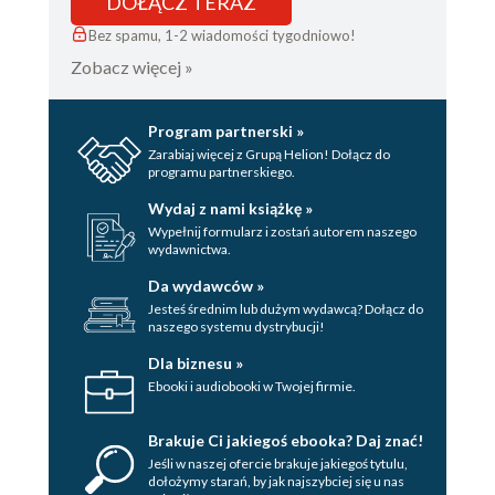
DOŁĄCZ TERAZ
Bez spamu, 1-2 wiadomości tygodniowo!
Zobacz więcej »
Program partnerski »
Zarabiaj więcej z Grupą Helion! Dołącz do
programu partnerskiego.
Wydaj z nami książkę »
Wypełnij formularz i zostań autorem naszego
wydawnictwa.
Da wydawców »
Jesteś średnim lub dużym wydawcą? Dołącz do
naszego systemu dystrybucji!
Dla biznesu »
Ebooki i audiobooki w Twojej firmie.
Brakuje Ci jakiegoś ebooka? Daj znać!
Jeśli w naszej ofercie brakuje jakiegoś tytulu,
dołożymy starań, by jak najszybciej się u nas