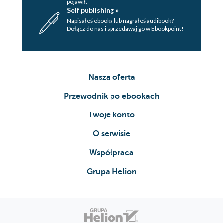
pojawił.
Self publishing »
Napisałeś ebooka lub nagrałeś audibook?
Dołącz do nas i sprzedawaj go w Ebookpoint!
Nasza oferta
Przewodnik po ebookach
Twoje konto
O serwisie
Współpraca
Grupa Helion