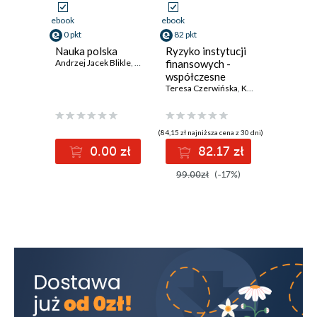
ebook
ebook
0 pkt
82 pkt
Nauka polska
Ryzyko instytucji
Andrzej Jacek Blikle
,
Tadeusz Gadacz
finansowych -
,
Marian Gorynia
,
Iwona Hofman
współczesne
trendy i wyzwania
Teresa Czerwińska
,
Krzysztof Jajuga
(84,15 zł najniższa cena z 30 dni)
0.00 zł
82.17 zł
99.00zł
(-17%)