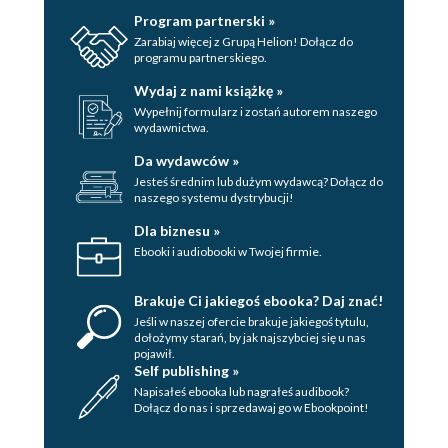
Program partnerski »
Zarabiaj więcej z Grupą Helion! Dołącz do
programu partnerskiego.
Wydaj z nami książkę »
Wypełnij formularz i zostań autorem naszego
wydawnictwa.
Da wydawców »
Jesteś średnim lub dużym wydawcą? Dołącz do
naszego systemu dystrybucji!
Dla biznesu »
Ebooki i audiobooki w Twojej firmie.
Brakuje Ci jakiegoś ebooka? Daj znać!
Jeśli w naszej ofercie brakuje jakiegoś tytulu,
dołożymy starań, by jak najszybciej się u nas
pojawił.
Self publishing »
Napisałeś ebooka lub nagrałeś audibook?
Dołącz do nas i sprzedawaj go w Ebookpoint!