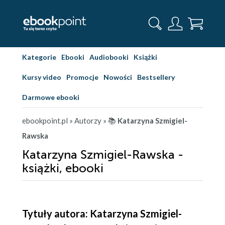
Kategorie
Ebooki
Audiobooki
Książki
Kursy video
Promocje
Nowości
Bestsellery
Darmowe ebooki
ebookpoint.pl
» Autorzy
» 📚
Katarzyna Szmigiel-
Rawska
Katarzyna Szmigiel-Rawska -
książki, ebooki
Tytuły autora: Katarzyna Szmigiel-