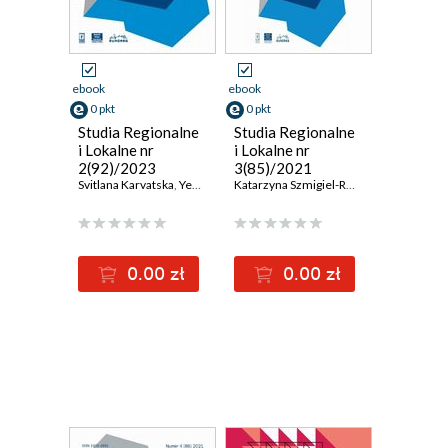
ebook
ebook
0 pkt
0 pkt
Studia Regionalne
Studia Regionalne
i Lokalne nr
i Lokalne nr
2(92)/2023
3(85)/2021
Svitlana Karvatska
,
Yevheniya Yuriychuk
,
Olha Chepel
Katarzyna Szmigiel-Rawska
,
Olena Bochko
,
Karol Mrozi
,
0.00 zł
0.00 zł