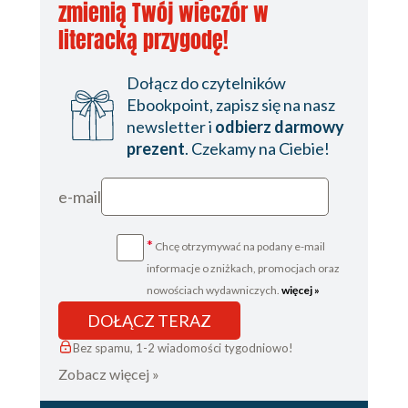
zmienią Twój wieczór w
literacką przygodę!
Dołącz do czytelników
Ebookpoint, zapisz się na nasz
newsletter i
odbierz darmowy
prezent
. Czekamy na Ciebie!
e-mail
*
Chcę otrzymywać na podany e-mail
informacje o zniżkach, promocjach oraz
nowościach wydawniczych.
więcej »
DOŁĄCZ TERAZ
Bez spamu, 1-2 wiadomości tygodniowo!
Zobacz więcej »