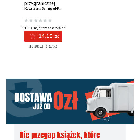
przygranicznej
Katarzyna Szmigiel-Rawska
,
Sylwia Dołzbłasz
(14,44 zł najniższa cena z 30 dni)
14.10 zł
16.99zł
(-17%)
Nie przegap książek, które