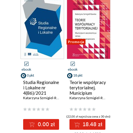
Promocja
ebook
ebook
0 pkt
18 pkt
Studia Regionalne
Teorie współpracy
i Lokalne nr
terytorialnej.
4(86)/2021
Municipium
Katarzyna Szmigiel-Rawska
,
Justyna Ślawska
oeconomicus
,
Sylwia Waruszewska
Katarzyna Szmigiel-Rawska
,
Pr
versus municipium
reciprocans
(22,00 zł najniższa cena z 30 dni)
0.00 zł
18.48 zł