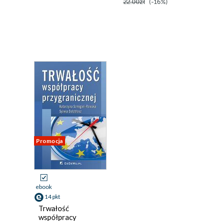
22.00zł
(-16%)
Promocja
ebook
14 pkt
Trwałość
współpracy