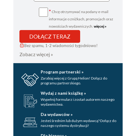
*
Chcę otrzymywać na podany e-mail
informacje o zniżkach, promocjach oraz
nowościach wydawniczych.
więcej »
DOŁĄCZ TERAZ
Bez spamu, 1-2 wiadomości tygodniowo!
Zobacz więcej »
Program partnerski »
Zarabiaj więcej z Grupą Helion! Dołącz do
programu partnerskiego.
Wydaj z nami książkę »
Wypełnij formularz i zostań autorem naszego
wydawnictwa.
Da wydawców »
Jesteś średnim lub dużym wydawcą? Dołącz do
naszego systemu dystrybucji!
Dla biznesu »