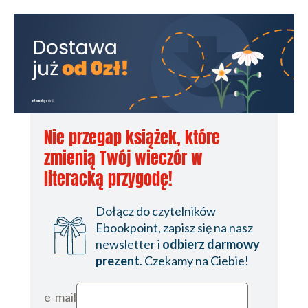
Nie przegap książek, które
zmienią Twój wieczór w
literacką przygodę!
Dołącz do czytelników
Ebookpoint, zapisz się na nasz
newsletter i
odbierz darmowy
prezent
. Czekamy na Ciebie!
e-mail