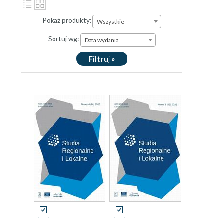
Pokaż produkty:
Wszystkie
Sortuj wg:
Data wydania
Filtruj »