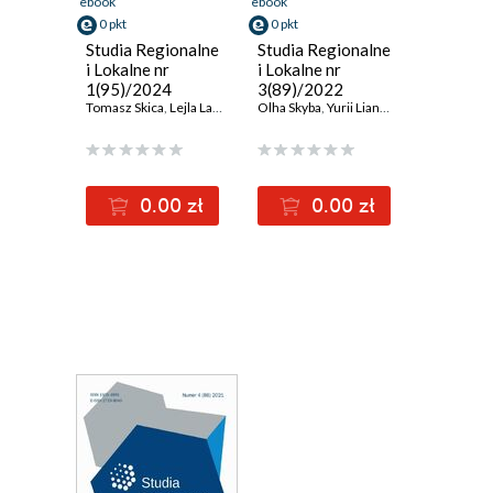
ebook
ebook
0 pkt
0 pkt
Studia Regionalne
Studia Regionalne
i Lokalne nr
i Lokalne nr
1(95)/2024
3(89)/2022
Tomasz Skica
,
Lejla Lazović-Pita
Olha Skyba
,
Ademir Abdić
,
Yurii Liannoi
,
Khrystyna Prytula
,
Yuliia Tonkopei
,
Ewa
0.00 zł
0.00 zł