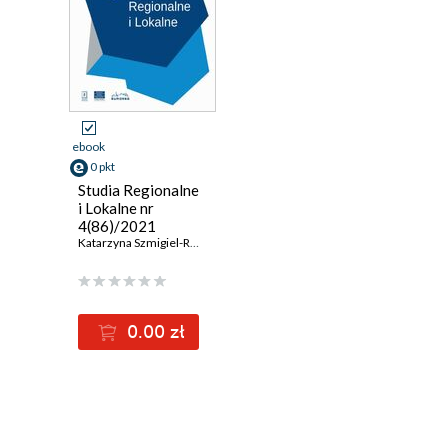
ebook
0 pkt
Studia Regionalne
i Lokalne nr
4(86)/2021
Katarzyna Szmigiel-Rawska
,
Justyna Ślawska
,
Sylwia Waruszewska
,
Pr
0.00 zł