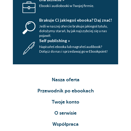
Ebooki i audiobooki w Twojej firmie.
Brakuje Ci jakiegoś ebooka? Daj znać!
Jeśli w naszej ofercie brakuje jakiegoś tytulu,
dołożymy starań, by jak najszybciej się u nas
pojawił.
Self publishing »
Napisałeś ebooka lub nagrałeś audibook?
Dołącz do nas i sprzedawaj go w Ebookpoint!
Nasza oferta
Przewodnik po ebookach
Twoje konto
O serwisie
Współpraca