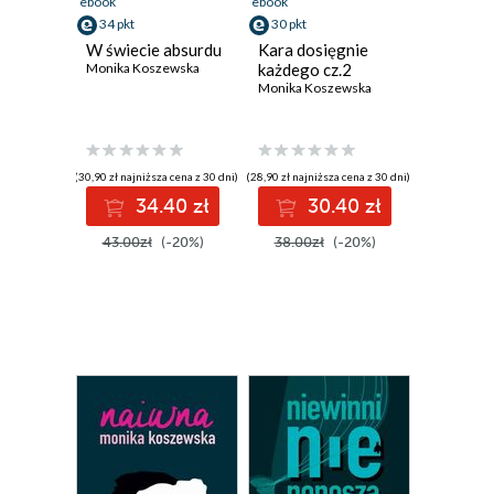
ebook
ebook
34 pkt
30 pkt
W świecie absurdu
Kara dosięgnie
Monika Koszewska
każdego cz.2
Monika Koszewska
(30,90 zł najniższa cena z 30 dni)
(28,90 zł najniższa cena z 30 dni)
34.40 zł
30.40 zł
43.00zł
(-20%)
38.00zł
(-20%)