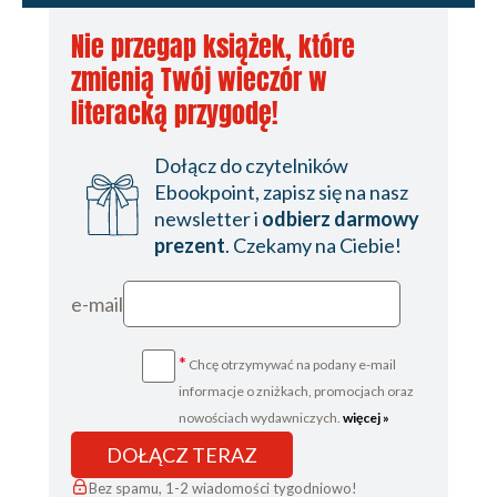
Nie przegap książek, które
zmienią Twój wieczór w
literacką przygodę!
Dołącz do czytelników
Ebookpoint, zapisz się na nasz
newsletter i
odbierz darmowy
prezent
. Czekamy na Ciebie!
e-mail
*
Chcę otrzymywać na podany e-mail
informacje o zniżkach, promocjach oraz
nowościach wydawniczych.
więcej »
DOŁĄCZ TERAZ
Bez spamu, 1-2 wiadomości tygodniowo!