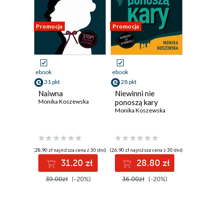
Promocja
Promocja
ebook
ebook
31 pkt
28 pkt
Naiwna
Niewinni nie
Monika Koszewska
ponoszą kary
Monika Koszewska
(28,90 zł najniższa cena z 30 dni)
(26,90 zł najniższa cena z 30 dni)
31.20 zł
28.80 zł
39.00zł
(-20%)
36.00zł
(-20%)