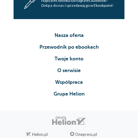
Napisałeś ebooka lub nagrałeś audibook?
Dołącz do nas i sprzedawaj go w Ebookpoint!
Nasza oferta
Przewodnik po ebookach
Twoje konto
O serwisie
Współpraca
Grupa Helion
Helion.pl
Onepress.pl