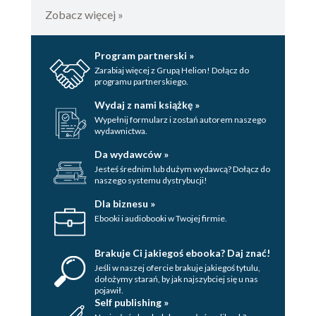
Zobacz więcej »
Program partnerski »
Zarabiaj więcej z Grupą Helion! Dołącz do
programu partnerskiego.
Wydaj z nami książkę »
Wypełnij formularz i zostań autorem naszego
wydawnictwa.
Da wydawców »
Jesteś średnim lub dużym wydawcą? Dołącz do
naszego systemu dystrybucji!
Dla biznesu »
Ebooki i audiobooki w Twojej firmie.
Brakuje Ci jakiegoś ebooka? Daj znać!
Jeśli w naszej ofercie brakuje jakiegoś tytulu,
dołożymy starań, by jak najszybciej się u nas
pojawił.
Self publishing »