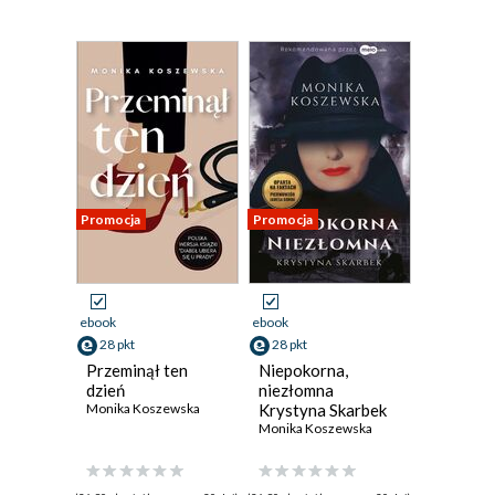
Promocja
Promocja
ebook
ebook
28 pkt
28 pkt
Przeminął ten
Niepokorna,
dzień
niezłomna
Monika Koszewska
Krystyna Skarbek
Monika Koszewska