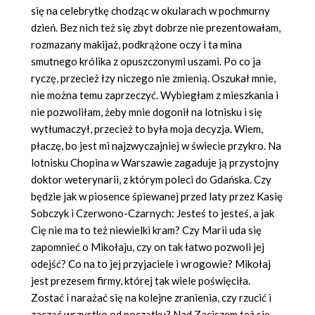
się na celebrytkę chodząc w okularach w pochmurny
dzień. Bez nich też się zbyt dobrze nie prezentowałam,
rozmazany makijaż, podkrążone oczy i ta mina
smutnego królika z opuszczonymi uszami. Po co ja
ryczę, przecież łzy niczego nie zmienią. Oszukał mnie,
nie można temu zaprzeczyć. Wybiegłam z mieszkania i
nie pozwoliłam, żeby mnie dogonił na lotnisku i się
wytłumaczył, przecież to była moja decyzja. Wiem,
płaczę, bo jest mi najzwyczajniej w świecie przykro. Na
lotnisku Chopina w Warszawie zagaduje ją przystojny
doktor weterynarii, z którym poleci do Gdańska. Czy
będzie jak w piosence śpiewanej przed laty przez Kasię
Sobczyk i Czerwono-Czarnych: Jesteś to jesteś, a jak
Cię nie ma to też niewielki kram? Czy Marii uda się
zapomnieć o Mikołaju, czy on tak łatwo pozwoli jej
odejść? Co na to jej przyjaciele i wrogowie? Mikołaj
jest prezesem firmy, której tak wiele poświęciła.
Zostać i narażać się na kolejne zranienia, czy rzucić i
zacząć wszystko od początku? Nad Zaciszem też się