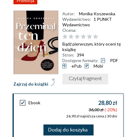
Promocja
Autor:
Monika Koszewska
Wydawnictwo:
1 PUNKT
Wydawnictwo
Ocena:
Bądź pierwszym, który oceni tę
książkę
Stron:
394
Dostępne formaty:
PDF
ePub
Mobi
Czytaj fragment
Zajrzyj do książki
28,80 zł
Ebook
36,00 zł
(-20%)
26,90 zł najniższa cena z 30 dni
Dodaj do koszyka