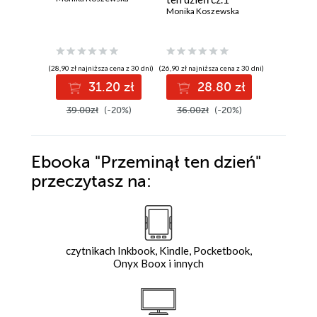
Monika Koszewska
Monika K
(28,90 zł najniższa cena z 30 dni)
(26,90 zł najniższa cena z 30 dni)
(26,90 zł najni
31.20 zł
28.80 zł
2
39.00zł
(-20%)
36.00zł
(-20%)
36.00z
Ebooka
"Przeminął ten dzień"
przeczytasz na:
czytnikach Inkbook, Kindle, Pocketbook,
Onyx Boox i innych