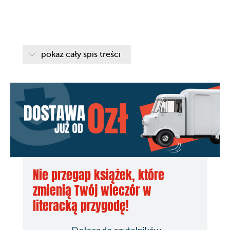
pokaż cały spis treści
Nie przegap książek, które
zmienią Twój wieczór w
literacką przygodę!