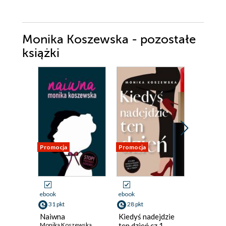
Monika Koszewska - pozostałe
książki
Promocja
Promocja
Promocja
ebook
ebook
ebook
31 pkt
28 pkt
28 pkt
Naiwna
Kiedyś nadejdzie
Nadszedł
Monika Koszewska
ten dzień cz.1
cz.2