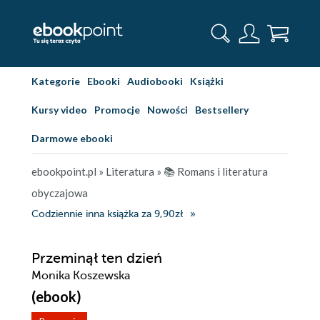
Kategorie
Ebooki
Audiobooki
Książki
Kursy video
Promocje
Nowości
Bestsellery
Darmowe ebooki
ebookpoint.pl
»
Literatura
»
📚 Romans i literatura
obyczajowa
Codziennie inna książka za 9,90zł
Przeminął ten dzień
Monika Koszewska
(ebook)