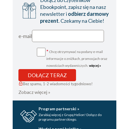
Dołącz do czytelników
Ebookpoint, zapisz się na nasz
newsletter i
odbierz darmowy
prezent
. Czekamy na Ciebie!
e-mail
*
Chcę otrzymywać na podany e-mail
informacje o zniżkach, promocjach oraz
nowościach wydawniczych.
więcej »
DOŁĄCZ TERAZ
Bez spamu, 1-2 wiadomości tygodniowo!
Zobacz więcej »
Program partnerski »
Zarabiaj więcej z Grupą Helion! Dołącz do
programu partnerskiego.
Wydaj z nami książkę »