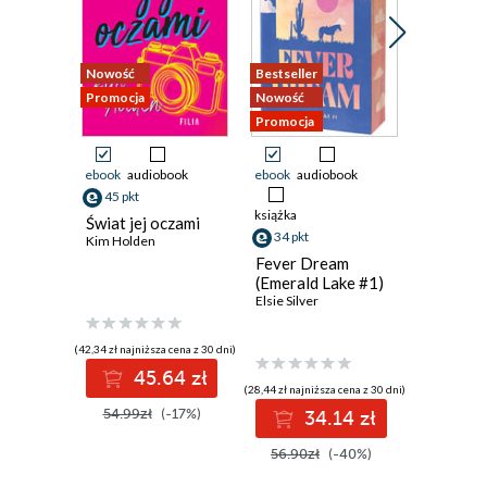
Nowość
Bestseller
Nowość
Promocja
Nowość
Promocja
Promocja
ebook
audiobook
ebook
audiobook
ebook
45 pkt
21 pkt
książka
Świat jej oczami
Pucked 
34 pkt
Kim Holden
Ewelina N
Fever Dream
(Emerald Lake #1)
Elsie Silver
(42,34 zł najniższa cena z 30 dni)
(19,49 zł najni
45.64 zł
2
(28,44 zł najniższa cena z 30 dni)
54.99zł
(-17%)
29.99z
34.14 zł
56.90zł
(-40%)