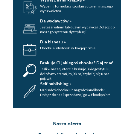
Wypełnij formularz i zostań autorem naszego
wydawnictwa.
Da wydawców »
Jesteś średnim lub dużym wydawcą? Dołącz do
naszego systemu dystrybucji!
Dla biznesu »
Ebooki i audiobooki w Twojej firmie.
Brakuje Ci jakiegoś ebooka? Daj znać!
Jeśli w naszej ofercie brakuje jakiegoś tytulu,
dołożymy starań, by jak najszybciej się u nas
pojawił.
Self publishing »
Napisałeś ebooka lub nagrałeś audibook?
Dołącz do nas i sprzedawaj go w Ebookpoint!
Nasza oferta