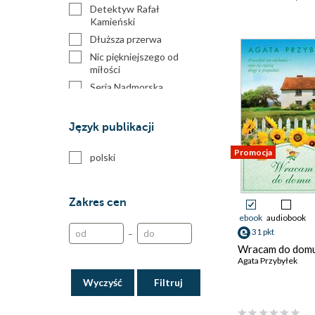
Detektyw Rafał
Kamieński
Dłuższa przerwa
Nic piękniejszego od
miłości
Seria Nadmorska
Takie rzeczy tylko z
mężem
Język publikacji
Wypożyczalnia Świętych
Mikołajów
Promocja
polski
Zakres cen
ebook
audiobook
31 pkt
–
Wracam do dom
Agata Przybyłek
Wyczyść