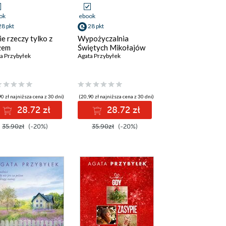
ok
ebook
28 pkt
28 pkt
ie rzeczy tylko z
Wypożyczalnia
żem
Świętych Mikołajów
a Przybyłek
Agata Przybyłek
0 zł najniższa cena z 30 dni)
(20,90 zł najniższa cena z 30 dni)
28.72 zł
28.72 zł
35.90zł
(-20%)
35.90zł
(-20%)