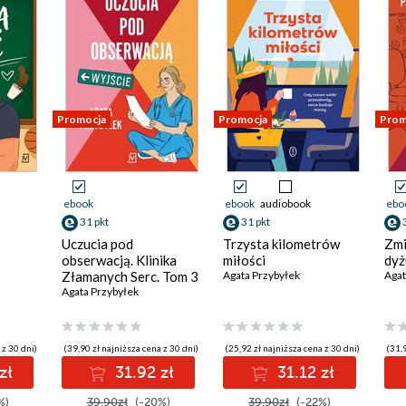
Promocja
Promocja
Prom
ebook
ebook
audiobook
ebo
31 pkt
31 pkt
Uczucia pod
Trzysta kilometrów
Zmi
obserwacją. Klinika
miłości
dy
Złamanych Serc. Tom 3
Agata Przybyłek
Agat
Agata Przybyłek
 z 30 dni)
(39,90 zł najniższa cena z 30 dni)
(25,92 zł najniższa cena z 30 dni)
(31,9
zł
31.92 zł
31.12 zł
%)
39.90zł
(-20%)
39.90zł
(-22%)