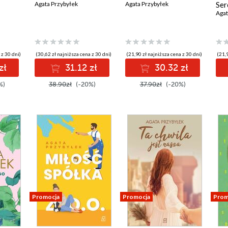
Agata Przybyłek
Agata Przybyłek
Ser
Agat
 z 30 dni)
(30,62 zł najniższa cena z 30 dni)
(21,90 zł najniższa cena z 30 dni)
(21,9
zł
31.12 zł
30.32 zł
%)
38.90zł
(-20%)
37.90zł
(-20%)
Promocja
Promocja
Prom