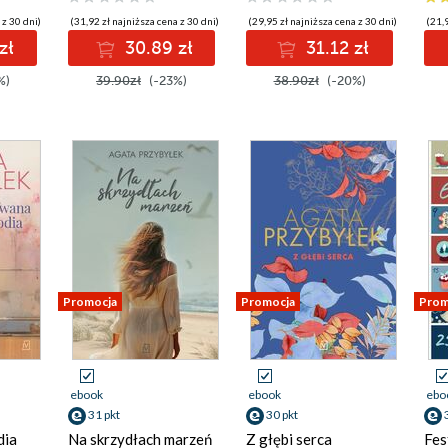
 z 30 dni)
(31,92 zł najniższa cena z 30 dni)
(29,95 zł najniższa cena z 30 dni)
(21,9
zł
30.89 zł
31.12 zł
%)
39.90zł
(-23%)
38.90zł
(-20%)
Promocja
Promocja
Prom
ebook
ebook
ebo
31 pkt
30 pkt
dia
Na skrzydłach marzeń
Z głębi serca
Fes