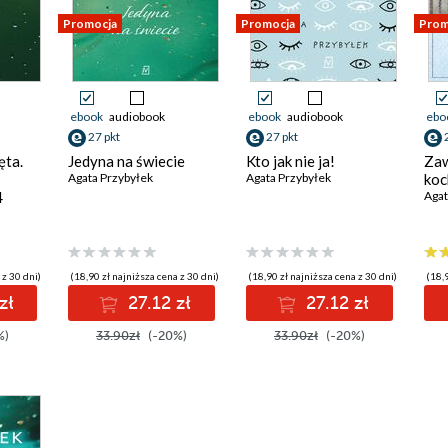
Promocja
Promocja
Prom
ebook
audiobook
ebook
audiobook
ebo
27 pkt
27 pkt
ęta.
Jedyna na świecie
Kto jak nie ja!
Zaw
Agata Przybyłek
Agata Przybyłek
koc
4
Agat
 z 30 dni)
(18,90 zł najniższa cena z 30 dni)
(18,90 zł najniższa cena z 30 dni)
(18,9
zł
27.12 zł
27.12 zł
%)
33.90zł
(-20%)
33.90zł
(-20%)