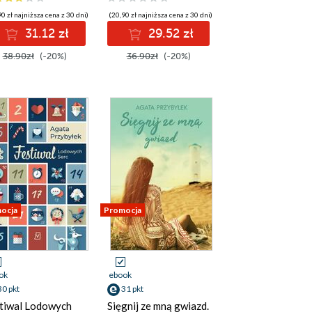
0 zł najniższa cena z 30 dni)
(20,90 zł najniższa cena z 30 dni)
31.12 zł
29.52 zł
38.90zł
(-20%)
36.90zł
(-20%)
ocja
Promocja
ok
ebook
30 pkt
31 pkt
tiwal Lodowych
Sięgnij ze mną gwiazd.