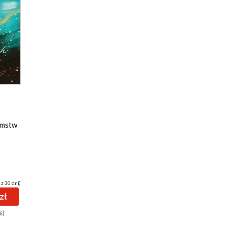
amstw
 z 30 dni)
zł
%)