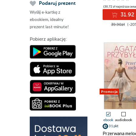
Podaruj prezent
(30,72 zł najniższa cena
Wyślij e-kartkę z
31.92 
ebookiem, idealny
39.90zł
(-20
prezent last-minute!
Pobierz aplikację:
Promocja
ebook
audiobook
31 pkt
Przerwana melo