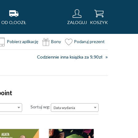
OD O,OOZŁ
ZALOGUJ
KOSZYK
Pobierz aplikację
Bony
Podaruj prezent
Codziennie inna książka za 9,90zł
point
Data wydania
Sortuj wg:
Data wydania