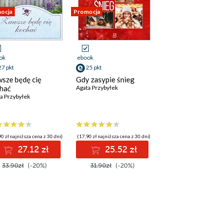
ocja
Promocja
ok
ebook
27 pkt
25 pkt
sze będę cię
Gdy zasypie śnieg
hać
Agata Przybyłek
a Przybyłek
0 zł najniższa cena z 30 dni)
(17,90 zł najniższa cena z 30 dni)
27.12 zł
25.52 zł
33.90zł
(-20%)
31.90zł
(-20%)