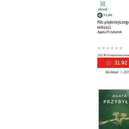
ebook
31 pkt
Nic piękniejszeg
miłości
Agata Przybyłek
(22,90 zł najniższa cena
31.92 
39.90zł
(-20