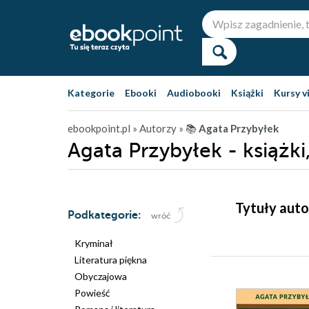
Kategorie
Ebooki
Audiobooki
Książki
Kursy v
ebookpoint.pl
» Autorzy
» 📚
Agata Przybyłek
Agata Przybyłek - książki
Tytuły auto
Podkategorie:
wróć
Kryminał
Literatura piękna
Obyczajowa
Powieść