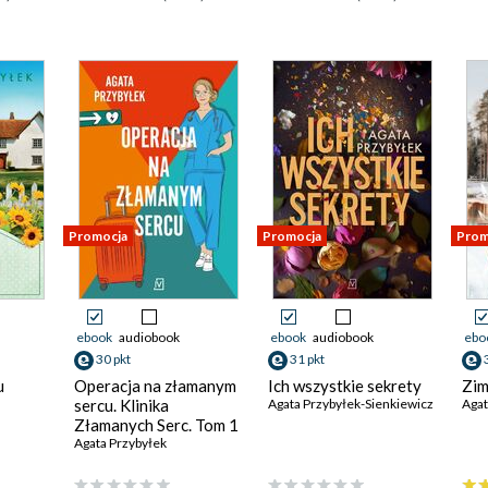
Promocja
Promocja
Prom
ebook
audiobook
ebook
audiobook
ebo
30 pkt
31 pkt
u
Operacja na złamanym
Ich wszystkie sekrety
Zim
sercu. Klinika
Agata Przybyłek-Sienkiewicz
Agat
Złamanych Serc. Tom 1
Agata Przybyłek