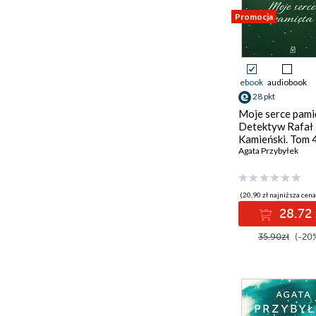
Promocja
ebook
audiobook
28 pkt
Moje serce pami
Detektyw Rafał
Kamieński. Tom 
Agata Przybyłek
(20,90 zł najniższa cena
28.72 
35.90zł
(-20