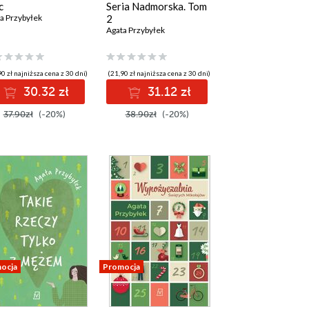
c
Seria Nadmorska. Tom
a Przybyłek
2
Agata Przybyłek
0 zł najniższa cena z 30 dni)
(21,90 zł najniższa cena z 30 dni)
30.32 zł
31.12 zł
37.90zł
(-20%)
38.90zł
(-20%)
ocja
Promocja