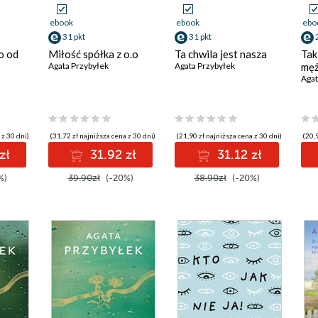
ebook
ebook
ebo
31 pkt
31 pkt
o od
Miłość spółka z o.o
Ta chwila jest nasza
Tak
Agata Przybyłek
Agata Przybyłek
mę
Agat
 z 30 dni)
(31,72 zł najniższa cena z 30 dni)
(21,90 zł najniższa cena z 30 dni)
(20,9
zł
31.92 zł
31.12 zł
%)
39.90zł
(-20%)
38.90zł
(-20%)