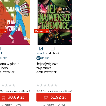
ocja
Promocja
ok
ebook
audiobook
30 pkt
31 pkt
ana w planie
Jej największe
żurów
tajemnice
a Przybyłek
Agata Przybyłek
2 zł najniższa cena z 30 dni)
(31,87 zł najniższa cena z 30 dni)
30.89 zł
31.92 zł
39.90zł
(-23%)
39.90zł
(-20%)