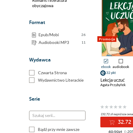
Romans i literatura
obyczajowa
Format
Epub/Mobi
26
Promocja
Audiobooki MP3
11
Wydawca
ebook
audiobook
Czwarta Strona
32 pkt
Lekcja uczuć
Wydawnictwo Literackie
Agata Przybyłek
Serie
(32,72 zł najniższa cena
32.72 
Bądź przy mnie zawsze
40.90zł
(-20