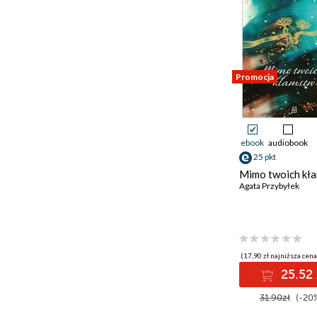
Promocja
ebook
audiobook
25 pkt
Mimo twoich kł
Agata Przybyłek
(17,90 zł najniższa cena
25.52 
31.90zł
(-20