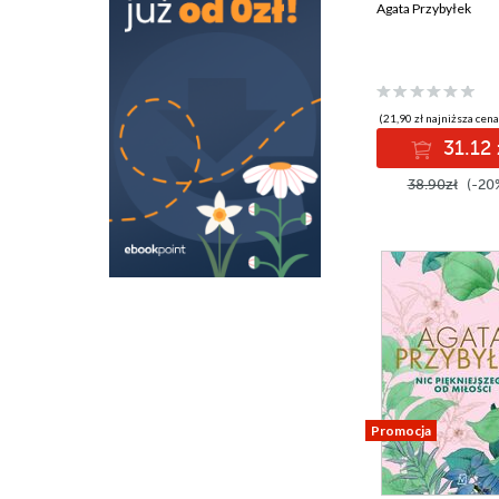
Agata Przybyłek
(21,90 zł najniższa cena
31.12 
38.90zł
(-20
Promocja