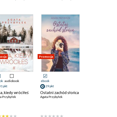
ocja
Promocja
ok
audiobook
ebook
31 pkt
29 pkt
a, kiedy wróciłeś
Ostatni zachód słońca
a Przybyłek
Agata Przybyłek