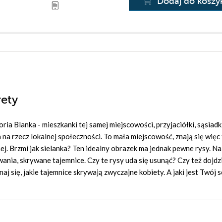
Dodaj do koszy
rety
ria Blanka - mieszkanki tej samej miejscowości, przyjaciółki, sąsiadki
a na rzecz lokalnej społeczności. To mała miejscowość, znają się więc 
j. Brzmi jak sielanka? Ten idealny obrazek ma jednak pewne rysy. Na
ania, skrywane tajemnice. Czy te rysy uda się usunąć? Czy też dojdz
aj się, jakie tajemnice skrywają zwyczajne kobiety. A jaki jest Twój 