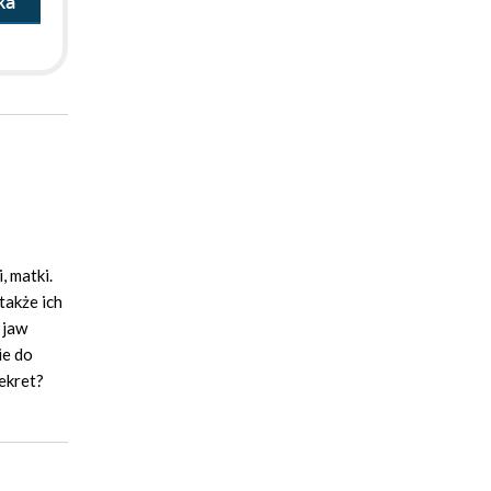
ka
, matki.
także ich
 jaw
ie do
sekret?