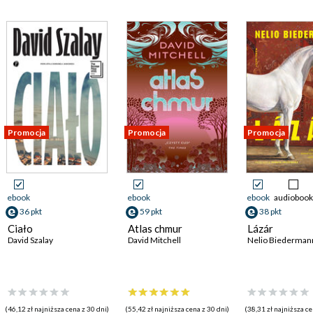
Promocja
Promocja
Promocja
ebook
ebook
ebook
audiobook
36 pkt
59 pkt
38 pkt
Ciało
Atlas chmur
Lázár
David Szalay
David Mitchell
Nelio Biederman
(46,12 zł najniższa cena z 30 dni)
(55,42 zł najniższa cena z 30 dni)
(38,31 zł najniższa ce