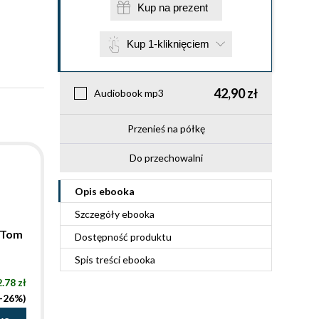
Kup na prezent
Kup 1-kliknięciem
42,90 zł
Audiobook mp3
Przenieś na półkę
Do przechowalni
Opis
ebooka
Szczegóły
ebooka
 Tom
Dostępność produktu
Spis treści
ebooka
.78 zł
(-26%)