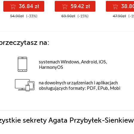
36.84 zł
59.42 zł
38.80
54.90zł
(-33%)
69.90zł
(-15%)
47.90zł
(-1
przeczytasz na:
systemach Windows, Android, iOS,
HarmonyOS
na dowolnych urządzeniach i aplikacjach
obsługujących formaty: PDF, EPub, Mobi
zystkie sekrety Agata Przybyłek-Sienkiew