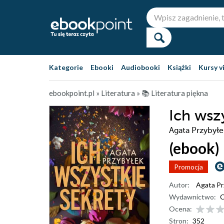
Kategorie
Ebooki
Audiobooki
Książki
Kursy v
ebookpoint.pl
»
Literatura
»
📚 Literatura piękna
Ich wsz
Agata Przybyłe
(ebook)
Promocja
Autor:
Agata Pr
Wydawnictwo:
C
Ocena:
Stron:
352