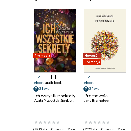
Promocja
Nowość
Promocja
ebook
audiobook
ebook
31 pkt
39 pkt
Ich wszystkie sekrety
Prochownia
Agata Przybyłek-Sienkiewicz
Jens Bjørneboe
(29,95 zł najniższa cena z 30 dni)
(37,73 zł najniższa cena z 30 dni)