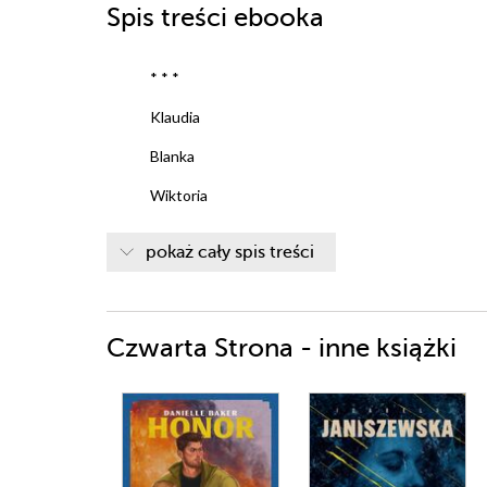
Spis treści
ebooka
* * *
Klaudia
Blanka
Wiktoria
Klaudia
pokaż cały spis treści
Blanka
Wiktoria
Czwarta Strona - inne książki
Klaudia
Blanka
Wiktoria
Klaudia