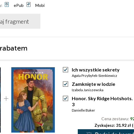
y:
ePub
Mobi
aj fragment
 rabatem
Ich wszystkie sekrety
Agata Przybyłek-Sienkiewicz
Zamknięte w lodzie
Izabela Janiszewska
Honor. Sky Ridge Hotshots.
3
Danielle Baker
Cena zestawu:
92
Zyskujesz: 31.92 zł 