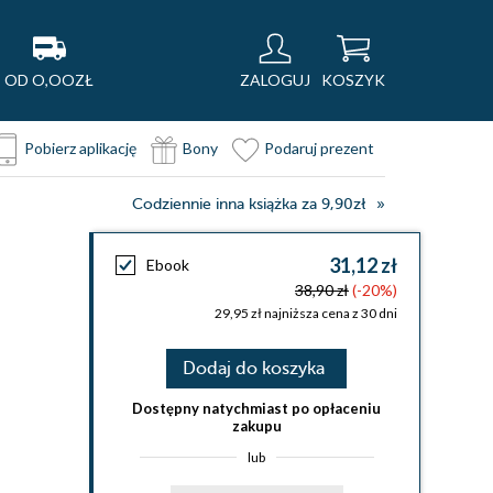
OD O,OOZŁ
ZALOGUJ
KOSZYK
Pobierz aplikację
Bony
Podaruj prezent
Codziennie inna książka za 9,90zł
31,12 zł
Ebook
38,90 zł
(-20%)
29,95 zł najniższa cena z 30 dni
Dodaj do koszyka
Dostępny natychmiast po opłaceniu
zakupu
lub