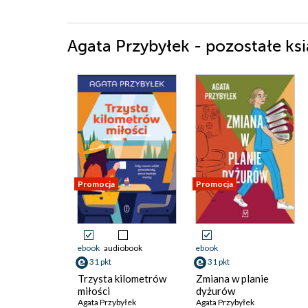
Agata Przybyłek - pozostałe ksi
Promocja
Promocja
ebook
audiobook
ebook
31 pkt
31 pkt
Trzysta kilometrów
Zmiana w planie
miłości
dyżurów
Agata Przybyłek
Agata Przybyłek