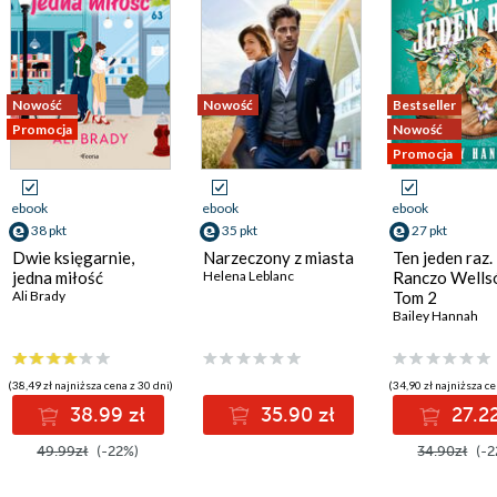
Nowość
Nowość
Bestseller
Promocja
Nowość
Promocja
ebook
ebook
ebook
38 pkt
35 pkt
27 pkt
Dwie księgarnie,
Narzeczony z miasta
Ten jeden raz.
jedna miłość
Helena Leblanc
Ranczo Wells
Ali Brady
Tom 2
Bailey Hannah
(38,49 zł najniższa cena z 30 dni)
(34,90 zł najniższa ce
38.99 zł
35.90 zł
27.22
49.99zł
(-22%)
34.90zł
(-2