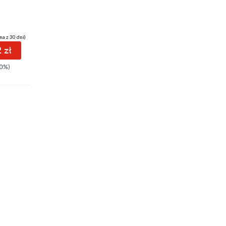
Agata Przybyłek
na z 30 dni)
(20,90 zł najniższa cena z 30 dni)
(20,90 zł najniższa cena z 30 dni)
 zł
28.72 zł
28.72 zł
0%)
35.90zł
(-20%)
35.90zł
(-20%)