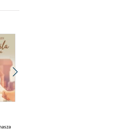
Promocja
Promocja
ebook
ebook
audiobook
28 pkt
28 pkt
 nasza
Wypożyczalnia
Moje serce pamięta.
Świętych Mikołajów
Detektyw Rafał
Agata Przybyłek
Kamieński. Tom 4