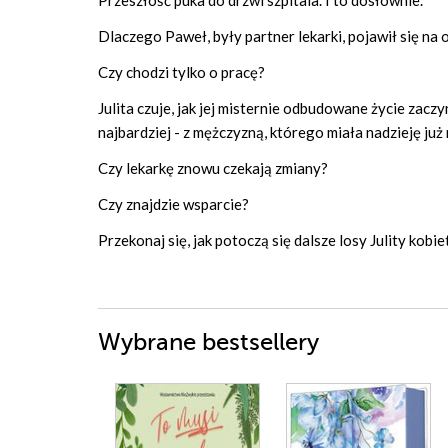
Przeszłość puka do drzwi szpitala. I to dosłownie.
Dlaczego Paweł, były partner lekarki, pojawił się na 
Czy chodzi tylko o pracę?
Julita czuje, jak jej misternie odbudowane życie zacz
najbardziej - z mężczyzną, którego miała nadzieję już 
Czy lekarkę znowu czekają zmiany?
Czy znajdzie wsparcie?
Przekonaj się, jak potoczą się dalsze losy Julity kobi
Wybrane bestsellery