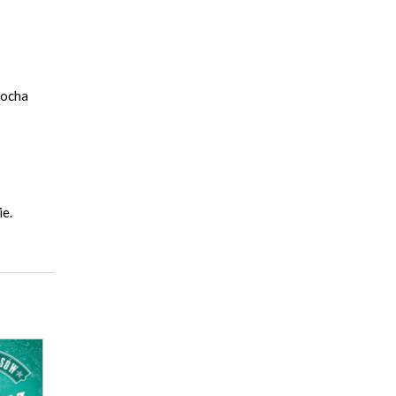
kocha
ie.