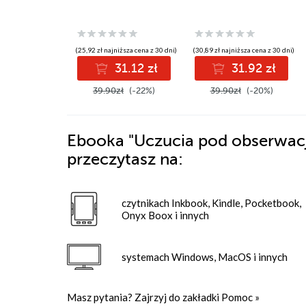
(25,92 zł najniższa cena z 30 dni)
(30,89 zł najniższa cena z 30 dni)
31.12 zł
31.92 zł
39.90zł
(-22%)
39.90zł
(-20%)
Ebooka
"Uczucia pod obserwacj
przeczytasz na:
czytnikach Inkbook, Kindle, Pocketbook,
Onyx Boox i innych
systemach Windows, MacOS i innych
Masz pytania? Zajrzyj do zakładki
Pomoc
»