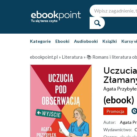
Kategorie
Ebooki
Audiobooki
Książki
Kursy v
ebookpoint.pl
»
Literatura
»
📚 Romans i literatura 
Uczucia
Złamany
Agata Przybyłe
(ebook)
Promocja
Autor:
Agata Pr
Wydawnictwo:
C
Ocena: