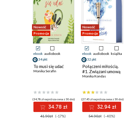
Nowość
Nowość
Promocja
Promocja
ebook
audiobook
ebook
audiobook
książka
34 pkt
32 pkt
To musi się udać
Połączeni miłością.
Monika Serafin
#1. Związani umową
Monika Kondas
(34,78 zł najniższa cena z 30 dni)
(27,45 zł najniższa cena z 30 dni)
34.78 zł
32.94 zł
41.90zł
(-17%)
54.90zł
(-40%)