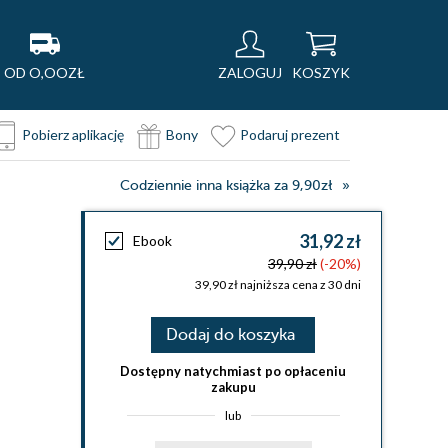
OD O,OOZŁ
ZALOGUJ
KOSZYK
Pobierz aplikację
Bony
Podaruj prezent
Codziennie inna książka za 9,90zł
31,92 zł
Ebook
39,90 zł
(-20%)
39,90 zł najniższa cena z 30 dni
Dodaj do koszyka
Dostępny natychmiast po opłaceniu
zakupu
lub