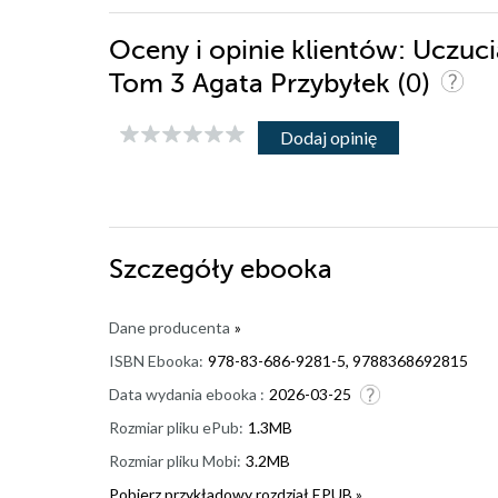
Oceny i opinie klientów: Uczuc
(0)
Tom 3 Agata Przybyłek
Dodaj opinię
Szczegóły
ebooka
Dane producenta
»
ISBN Ebooka:
978-83-686-9281-5, 9788368692815
Data wydania ebooka :
2026-03-25
Rozmiar pliku ePub:
1.3MB
Rozmiar pliku Mobi:
3.2MB
Pobierz przykładowy rozdział EPUB »