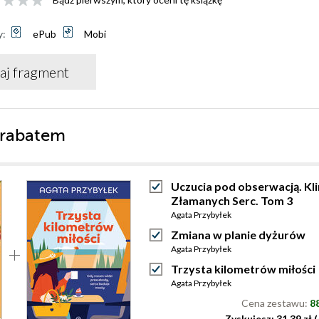
y:
ePub
Mobi
aj fragment
 rabatem
Uczucia pod obserwacją. Kli
Złamanych Serc. Tom 3
Agata Przybyłek
Zmiana w planie dyżurów
Agata Przybyłek
Trzysta kilometrów miłości
Agata Przybyłek
Cena zestawu:
88
Zyskujesz: 31.39 zł 