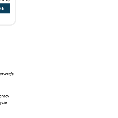
ka
erwacją
 pracy
ycie