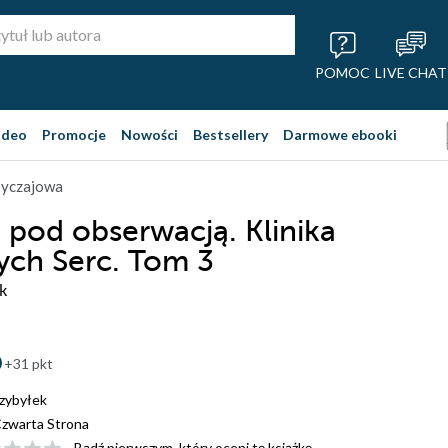
POMOC
LIVE CHAT
ideo
Promocje
Nowości
Bestsellery
Darmowe ebooki
obyczajowa
 pod obserwacją. Klinika
ch Serc. Tom 3
k
+31 pkt
zybyłek
zwarta Strona
Bądź pierwszym, który oceni tę książkę