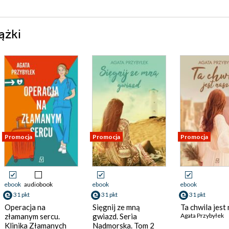
ążki
Promocja
Promocja
Promocja
ebook
audiobook
ebook
ebook
31 pkt
31 pkt
31 pkt
Operacja na
Sięgnij ze mną
Ta chwila jest
złamanym sercu.
gwiazd. Seria
Agata Przybyłek
Klinika Złamanych
Nadmorska. Tom 2