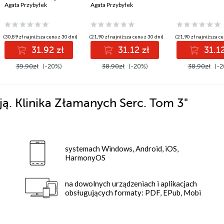
Serc. Tom 1
Agata Przybyłek
Agata Przybyłek
(30,89 zł najniższa cena z 30 dni)
(21,90 zł najniższa cena z 30 dni)
(21,90 zł najniższa ce
31.92 zł
31.12 zł
31.12
39.90zł
(-20%)
38.90zł
(-20%)
38.90zł
(-2
ą. Klinika Złamanych Serc. Tom 3"
systemach Windows, Android, iOS,
HarmonyOS
na dowolnych urządzeniach i aplikacjach
obsługujących formaty: PDF, EPub, Mobi