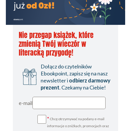
Nie przegap książek, które
zmienią Twój wieczór w
literacką przygodę!
Dołącz do czytelników
Ebookpoint, zapisz się na nasz
newsletter i
odbierz darmowy
prezent
. Czekamy na Ciebie!
e-mail
*
Chcę otrzymywać na podany e-mail
informacje o zniżkach, promocjach oraz