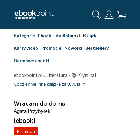
Kategorie
Ebooki
Audiobooki
Książki
Kursy video
Promocje
Nowości
Bestsellery
Darmowe ebooki
ebookpoint.pl
»
Literatura
»
📚 Kryminał
Codziennie inna książka za 9,90zł
Wracam do domu
Agata Przybyłek
(ebook)
Promocja