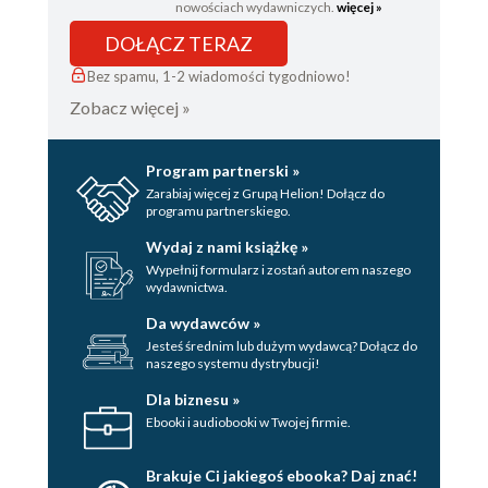
nowościach wydawniczych.
więcej »
DOŁĄCZ TERAZ
Bez spamu, 1-2 wiadomości tygodniowo!
Zobacz więcej »
Program partnerski »
Zarabiaj więcej z Grupą Helion! Dołącz do
programu partnerskiego.
Wydaj z nami książkę »
Wypełnij formularz i zostań autorem naszego
wydawnictwa.
Da wydawców »
Jesteś średnim lub dużym wydawcą? Dołącz do
naszego systemu dystrybucji!
Dla biznesu »
Ebooki i audiobooki w Twojej firmie.
Brakuje Ci jakiegoś ebooka? Daj znać!