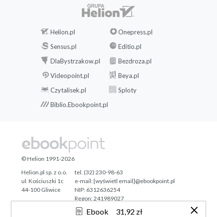
Helion.pl
Onepress.pl
Sensus.pl
Editio.pl
DlaBystrzakow.pl
Bezdroza.pl
Videopoint.pl
Beya.pl
Czytalisek.pl
Sploty
Biblio.Ebookpoint.pl
© Helion 1991-2026
Helion.pl sp. z o.o.
tel. (32) 230-98-63
ul. Kościuszki 1c
e-mail:
[wyświetl email]@ebookpoint.pl
44-100 Gliwice
NIP: 6312636254
Regon: 241989027
Ebook
31,92 zł
Designed with ♥ by
Tonik.pl