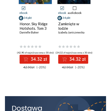
Michalina
ebook
ebook
audiobook
ebook
Jakub
34 pkt
34 pkt
32 pkt
Honor. Sky Ridge
Zamknięte w
Oddział
Elizabeth
Hotshots. Tom 3
lodzie
Freida Mc
Danielle Baker
Izabela Janiszewska
Michalina
Jakub
Michalina
(42,90 zł najniższa cena z 30 dni)
(34,32 zł najniższa cena z 30 dni)
(32,72 zł najni
34.32 zł
34.32 zł
3
Michalina
42.90zł
(-20%)
42.90zł
(-20%)
40.90z
Od autorki
Spis treści