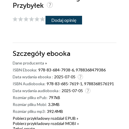
Przybyłek
Dodaj opinię
Szczegóły
ebooka
Dane producenta
»
ISBN Ebooka:
978-83-684-7938-6, 9788368479386
Data wydania ebooka :
2025-07-05
ISBN Audiobooka:
978-83-685-7619-1, 9788368576191
Data wydania audiobooka :
2025-07-05
Rozmiar pliku ePub:
797kB
Rozmiar pliku Mobi:
3.3MB
Rozmiar pliku mp3:
392.4MB
Pobierz przykładowy rozdział EPUB »
Pobierz przykładowy rozdział MOBI »
Zgłoś erratę