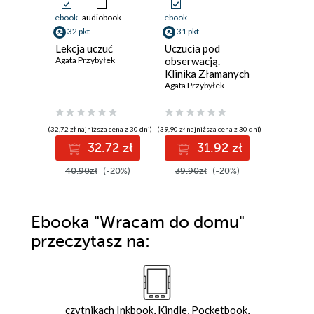
ebook
audiobook
ebook
ebook
aud
32 pkt
31 pkt
31 pkt
Lekcja uczuć
Uczucia pod
Trzysta
Agata Przybyłek
obserwacją.
kilometr
Klinika Złamanych
Agata Przy
Serc. Tom 3
Agata Przybyłek
(32,72 zł najniższa cena z 30 dni)
(39,90 zł najniższa cena z 30 dni)
(25,92 zł najni
32.72 zł
31.92 zł
3
40.90zł
(-20%)
39.90zł
(-20%)
39.90z
Ebooka
"Wracam do domu"
przeczytasz na:
czytnikach Inkbook, Kindle, Pocketbook,