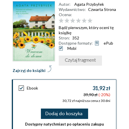
Autor:
Agata Przybyłek
Wydawnictwo:
Czwarta Strona
Ocena:
Bądź pierwszym, który oceni tę
książkę
Stron:
352
Dostępne formaty:
ePub
Mobi
Czytaj fragment
Zajrzyj do książki
31,92 zł
Ebook
39,90 zł
(-20%)
30,72 zł najniższa cena z 30 dni
Dodaj do koszyka
Dostępny natychmiast po opłaceniu zakupu