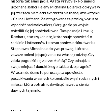
historię tak samo jak ja. Agata Przybyłek Po śmierci
ukochanej babci Heleny Michalina Bojarska odkrywa w
jej rzeczach niemiecki akt chrztu nieznanej dziewczynki
- Celine Hofmann. Zaintrygowana tajemnicą, wyrusza
w podróż nad malowniczą Odrę, gdzie po wojnie
osiedlili się jej pradziadkowie. Tam poznaje Urszulę
Rembarz, starszą kobietę, która snuje opowieści o
rodzinie Hofmannów i starym poniemieckim dworku.
Stopniowo Michalina odkrywa prawdę, która na
zawsze zmieni jej spojrzenie na własną rodzinę. Czy
zdoła pogodzić się z przeszłością? Czy odnajdzie
swoje miejsce i dom, którego tak bardzo pragnie?
Wracam do domu to poruszająca opowieść o
poszukiwaniu własnych korzeni, sile więzi rodzinnych i
miłości, która potrafi rozkwitnąć nawet w cieniu
dawnych tajemnic.