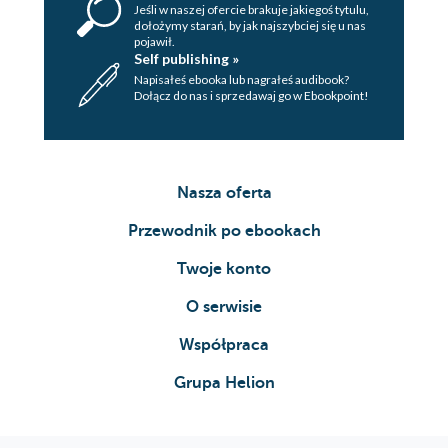
Jeśli w naszej ofercie brakuje jakiegoś tytulu,
dołożymy starań, by jak najszybciej się u nas
pojawił.
Self publishing »
Napisałeś ebooka lub nagrałeś audibook?
Dołącz do nas i sprzedawaj go w Ebookpoint!
Nasza oferta
Przewodnik po ebookach
Twoje konto
O serwisie
Współpraca
Grupa Helion