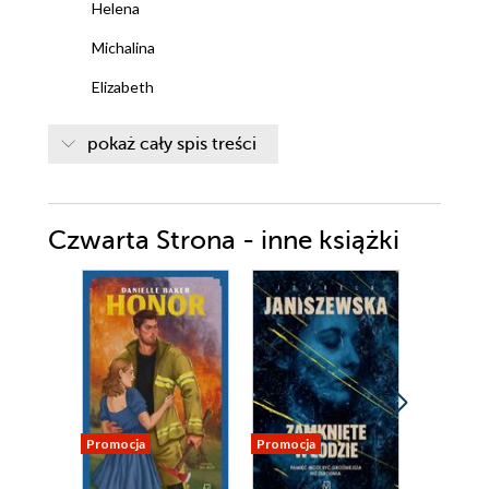
Helena
Michalina
Elizabeth
Michalina
pokaż cały spis treści
Jakub
Michalina
Czwarta Strona - inne książki
Elizabeth
Michalina
Jakub
Michalina
Elizabeth
Jakub
Promocja
Promocja
Promocja
Helena