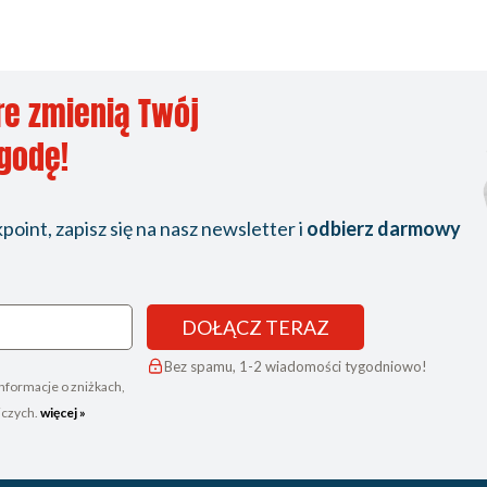
re zmienią Twój
ygodę!
oint, zapisz się na nasz newsletter i
odbierz darmowy
DOŁĄCZ TERAZ
Bez spamu, 1-2 wiadomości tygodniowo!
nformacje o zniżkach,
iczych.
więcej »