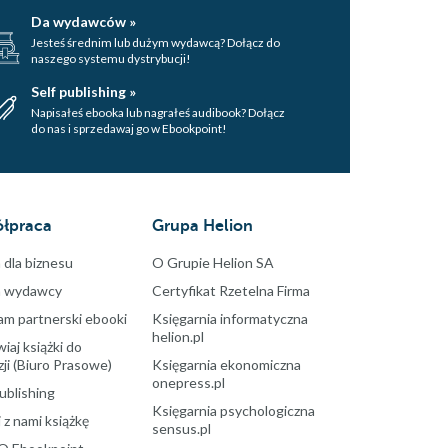
Da wydawców »
Jesteś średnim lub dużym wydawcą? Dołącz do
naszego systemu dystrybucji!
Self publishing »
Napisałeś ebooka lub nagrałeś audibook? Dołącz
do nas i sprzedawaj go w Ebookpoint!
łpraca
Grupa Helion
 dla biznesu
O Grupie Helion SA
a wydawcy
Certyfikat Rzetelna Firma
am partnerski ebooki
Księgarnia informatyczna
helion.pl
aj książki do
ji (Biuro Prasowe)
Księgarnia ekonomiczna
onepress.pl
ublishing
Księgarnia psychologiczna
 z nami książkę
sensus.pl