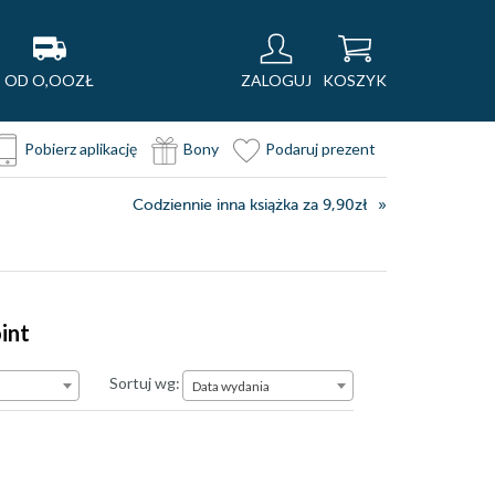
OD O,OOZŁ
ZALOGUJ
KOSZYK
Pobierz aplikację
Bony
Podaruj prezent
Codziennie inna książka za 9,90zł
int
Data wydania
Sortuj wg:
Data wydania