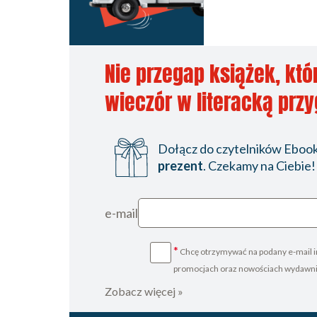
Nie przegap książek, któ
wieczór w literacką prz
Dołącz do czytelników Ebookp
prezent
. Czekamy na Ciebie!
e-mail
*
Chcę otrzymywać na podany e-mail i
promocjach oraz nowościach wydawn
Zobacz więcej »