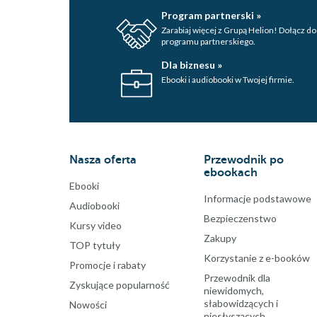
Program partnerski »
Zarabiaj więcej z Grupą Helion! Dołącz do
programu partnerskiego.
Dla biznesu »
Ebooki i audiobooki w Twojej firmie.
Nasza oferta
Przewodnik po
ebookach
Ebooki
Informacje podstawowe
Audiobooki
Bezpieczenstwo
Kursy video
Zakupy
TOP tytuły
Korzystanie z e-booków
Promocje i rabaty
Przewodnik dla
Zyskujące popularność
niewidomych,
słabowidzących i
Nowości
niesłyszących