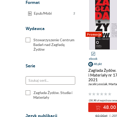
Format
Epub/Mobi
2
Wydawca
Promocja
Stowarzyszenie Centrum
Badań nad Zagładą
Żydów
ebook
48 pkt
Serie
Zagłada Żydów. 
i Materiały nr 17
2021
Jacek Leociak
,
Marta Ja
Zagłada Żydów. Studia i
Materiały
(30,90 zł najniższa cena
48.00 
Język publikacji
60.00zł
(-20