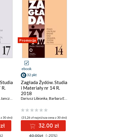
Promocja
ebook
32 pkt
Studia
Zagłada Żydów. Studia
 R.
i Materiały nr 14 R.
2018
nczewska
,
Dariusz Libionka
Agnieszka Haska
,
Barbara Engelking
,
Marta Tomczok
,
Justyna Kowalska-Leder
,
Jan Grabowski
,
Jacek Leociak
,
Tomasz Fr
,
Jan 
 z 30 dni)
(31,26 zł najniższa cena z 30 dni)
zł
32.00 zł
%)
40.00zł
(-20%)