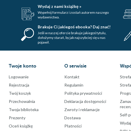
Wydaj z nami książkę »
Wypełnij formularz i zostań autorem naszego
wydawnictwa.
Brakuje Ci jakiegoś ebooka? Daj znać!
Jeśli w naszej ofercie brakuje jakiegoś tytulu,
dołożymy starań, by jak najszybciej się u nas
pojawił.
Twoje konto
O serwisie
Wspó
Logowanie
Kontakt
Strefa
Rejestracja
Regulamin
Stref
Twój koszyk
Polityka prywatności
Progr
Przechowalnia
Deklaracja dostępności
Zamawi
recenz
Twoja biblioteka
Zwroty i reklamacje
Self-p
Prezenty
Dostawa
Wydaj
Oceń książkę
Płatności