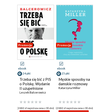
Promocja
Promocja
ebook
ebook
24 pkt
25 pkt
Trzeba się bić z PIS
Męskie sposoby na
o Polskę. Wydanie
damskie rozmowy
II uzupełnione
Katarzyna Miller
Leszek Balcerowicz
(24,82 zł najniższa cena z 30 dni)
(24,82 zł najniższa cena z 30 dni)