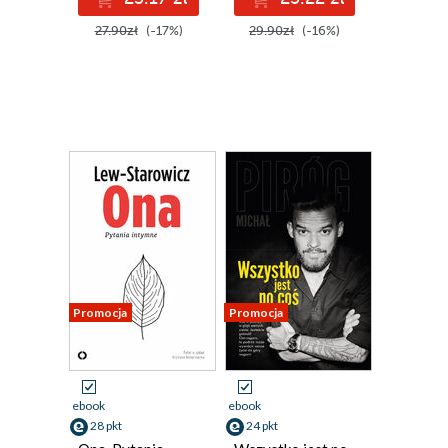
27.90zł
(-17%)
29.90zł
(-16%)
Promocja
Promocja
ebook
ebook
28 pkt
24 pkt