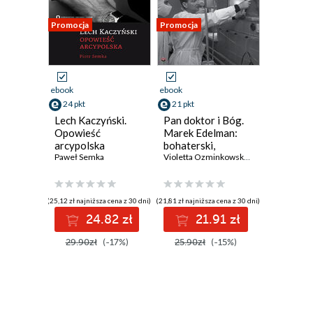
Promocja
Promocja
ebook
ebook
24 pkt
21 pkt
Lech Kaczyński.
Pan doktor i Bóg.
Opowieść
Marek Edelman:
arcypolska
bohaterski,
Paweł Semka
genialny,
Violetta Ozminkowski
,
Magdalena A. Ol
nieznośny
(25,12 zł najniższa cena z 30 dni)
(21,81 zł najniższa cena z 30 dni)
24.82 zł
21.91 zł
29.90zł
(-17%)
25.90zł
(-15%)