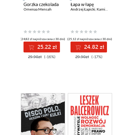
Gorzka czekolada
Łapa w łapę
Omenaa Mensah
Andrzej Łapicki
,
Kamila Łapicka
(24,82 zł najniższa cena z 30 dni)
(25,12 zł najniższa cena z 30 dni)
25.22 zł
24.82 zł
29.90zł
(-16%)
29.90zł
(-17%)