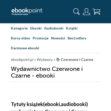
Kategorie
Ebooki
Audiobooki
Książki
Kursy video
Promocje
Nowości
Bestsellery
Darmowe ebooki
ebookpoint.pl
» Wydawcy
» 📚
Czerwone i Czarne
Wydawnictwo Czerwone i
Czarne - ebooki
Tytuły książek(ebooki,audiobooki)