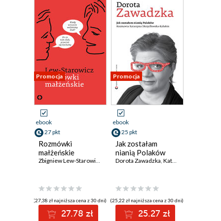
Promocja
Promocja
ebook
ebook
27 pkt
25 pkt
Rozmówki
Jak zostałam
małżeńskie
nianią Polaków
Zbigniew Lew-Starowicz
Dorota Zawadzka
,
Katarzyna Skrzydłowska-Kalukin
(27,38 zł najniższa cena z 30 dni)
(25,22 zł najniższa cena z 30 dni)
27.78 zł
25.27 zł