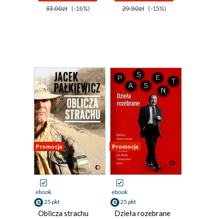
33.00zł
(-16%)
29.90zł
(-15%)
Promocja
Promocja
ebook
ebook
25 pkt
25 pkt
Oblicza strachu
Dzieła rozebrane