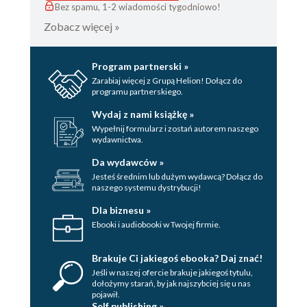
Bez spamu, 1-2 wiadomości tygodniowo!
Zobacz więcej »
Program partnerski »
Zarabiaj więcej z Grupą Helion! Dołącz do
programu partnerskiego.
Wydaj z nami książkę »
Wypełnij formularz i zostań autorem naszego
wydawnictwa.
Da wydawców »
Jesteś średnim lub dużym wydawcą? Dołącz do
naszego systemu dystrybucji!
Dla biznesu »
Ebooki i audiobooki w Twojej firmie.
Brakuje Ci jakiegoś ebooka? Daj znać!
Jeśli w naszej ofercie brakuje jakiegoś tytulu,
dołożymy starań, by jak najszybciej się u nas
pojawił.
Self publishing »