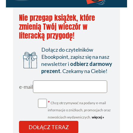
Nie przegap książek, które
zmienią Twój wieczór w
literacką przygodę!
Dołącz do czytelników
Ebookpoint, zapisz się na nasz
newsletter i
odbierz darmowy
prezent
. Czekamy na Ciebie!
e-mail
*
Chcę otrzymywać na podany e-mail
informacje o zniżkach, promocjach oraz
nowościach wydawniczych.
więcej »
DOŁĄCZ TERAZ