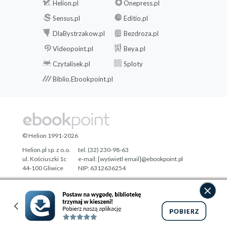
Helion.pl
Onepress.pl
Sensus.pl
Editio.pl
DlaBystrzakow.pl
Bezdroza.pl
Videopoint.pl
Beya.pl
Czytalisek.pl
Sploty
Biblio.Ebookpoint.pl
© Helion 1991-2026
Helion.pl sp. z o.o.
tel. (32) 230-98-63
ul. Kościuszki 1c
e-mail:
[wyświetl email]@ebookpoint.pl
44-100 Gliwice
NIP: 6312636254
Regon: 241989027
Designed with ♥ by
Tonik.pl
Pełna wersja strony »