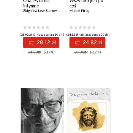
Ona. Pytania
Wszystko jest po
intymne
coś
Zbigniew Lew-Starowicz
Michał Piróg
(28,02 zł najniższa cena z 30 dni)
(24,82 zł najniższa cena z 30 dni)
28.12 zł
24.82 zł
34.00zł
(-17%)
29.90zł
(-17%)