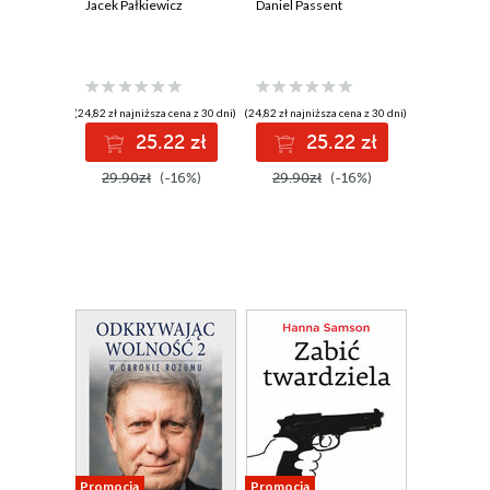
Jacek Pałkiewicz
Daniel Passent
(24,82 zł najniższa cena z 30 dni)
(24,82 zł najniższa cena z 30 dni)
25.22 zł
25.22 zł
29.90zł
(-16%)
29.90zł
(-16%)
Promocja
Promocja