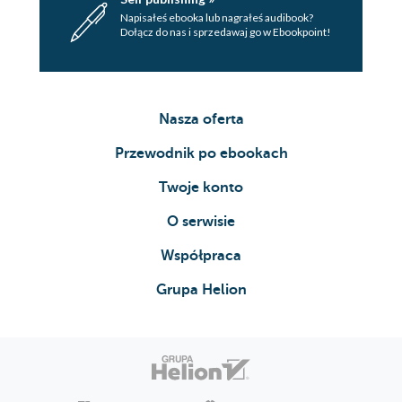
Napisałeś ebooka lub nagrałeś audibook?
Dołącz do nas i sprzedawaj go w Ebookpoint!
Nasza oferta
Przewodnik po ebookach
Twoje konto
O serwisie
Współpraca
Grupa Helion