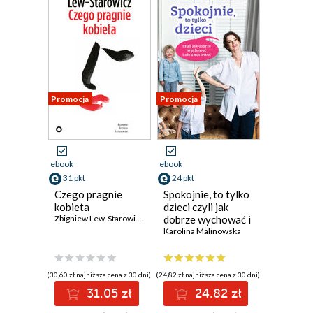
Promocja
Promocja
ebook
ebook
31 pkt
24 pkt
Czego pragnie
Spokojnie, to tylko
kobieta
dzieci czyli jak
Zbigniew Lew-Starowicz
dobrze wychować i
nie zwariować
Karolina Malinowska
(30,60 zł najniższa cena z 30 dni)
(24,82 zł najniższa cena z 30 dni)
31.05 zł
24.82 zł