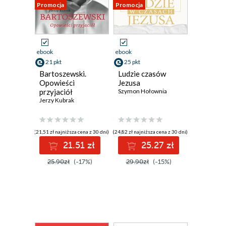
Promocja
Promocja
ebook
ebook
21 pkt
25 pkt
Bartoszewski.
Ludzie czasów
Opowieści
Jezusa
przyjaciół
Szymon Hołownia
Jerzy Kubrak
(21,51 zł najniższa cena z 30 dni)
(24,82 zł najniższa cena z 30 dni)
21.51 zł
25.27 zł
25.90zł
(-17%)
29.90zł
(-15%)