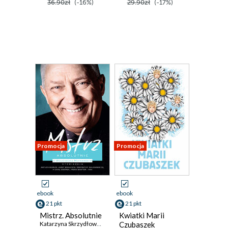
36.90zł
(-16%)
29.90zł
(-17%)
Promocja
Promocja
ebook
ebook
21 pkt
21 pkt
Mistrz. Absolutnie
Kwiatki Marii
Katarzyna Skrzydłowska-Kalukin
Czubaszek