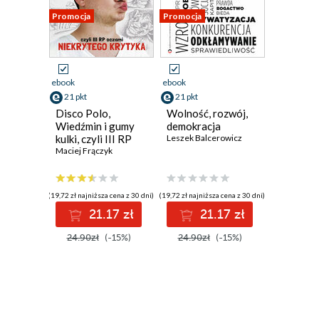
Promocja
Promocja
ebook
ebook
21 pkt
21 pkt
Disco Polo,
Wolność, rozwój,
Wiedźmin i gumy
demokracja
kulki, czyli III RP
Leszek Balcerowicz
oczami Niekrytego
Maciej Frączyk
Krytyka
(19,72 zł najniższa cena z 30 dni)
(19,72 zł najniższa cena z 30 dni)
21.17 zł
21.17 zł
24.90zł
(-15%)
24.90zł
(-15%)