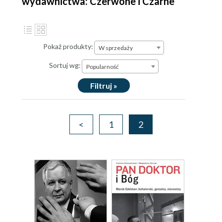
wydawnictwa: Czerwone i Czarne
Pokaż produkty:
W sprzedaży
Sortuj wg:
Popularność
Filtruj »
<
1
2