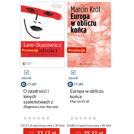
Promocja
Promocja
ebook
ebook
23 pkt
25 pkt
O zazdrości i
Europa w obliczu
innych
końca
szaleństwach z
Marcin Król
miłości
Zbigniew Lew-Starowicz
(23,17 zł najniższa cena z 30 dni)
(24,82 zł najniższa cena z 30 dni)
23.17 zł
25.22 zł