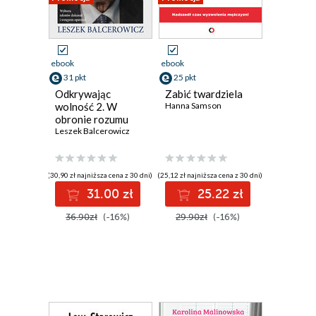
ebook
ebook
31 pkt
25 pkt
Odkrywając
Zabić twardziela
wolność 2. W
Hanna Samson
obronie rozumu
Leszek Balcerowicz
(30,90 zł najniższa cena z 30 dni)
(25,12 zł najniższa cena z 30 dni)
31.00 zł
25.22 zł
36.90zł
(-16%)
29.90zł
(-16%)