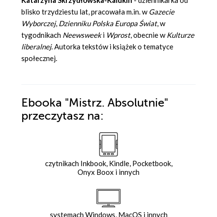
Katarzyna Skrzydłowska-Kalukin
- dziennikarka od
blisko trzydziestu lat, pracowała m.in. w
Gazecie
Wyborczej
,
Dzienniku Polska Europa Świat
, w
tygodnikach
Neewsweek
i
Wprost
, obecnie w
Kulturze
liberalnej
. Autorka tekstów i książek o tematyce
społecznej.
Ebooka
"Mistrz. Absolutnie"
przeczytasz na:
czytnikach Inkbook, Kindle, Pocketbook,
Onyx Boox i innych
systemach Windows, MacOS i innych