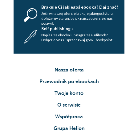
Brakuje Ci jakiegoś ebooka? Daj znać!
Jeśli w naszej ofercie brakuje jakiegoś tytulu,
dołożymy starań, by jak najszybciej się u nas
pojawił.
Self publishing »
Napisałeś ebooka lub nagrałeś audibook?
Dołącz do nas i sprzedawaj go w Ebookpoint!
Nasza oferta
Przewodnik po ebookach
Twoje konto
O serwisie
Współpraca
Grupa Helion