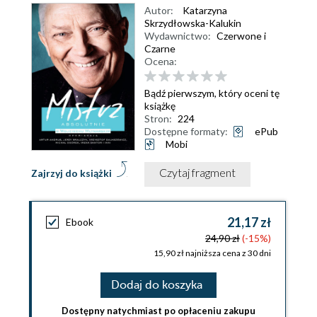
Autor:
Katarzyna
Skrzydłowska-Kalukin
Wydawnictwo:
Czerwone i
Czarne
Ocena:
Bądź pierwszym, który oceni tę
książkę
Stron:
224
Dostępne formaty:
ePub
Mobi
Czytaj fragment
Zajrzyj do książki
21,17 zł
Ebook
24,90 zł
(-15%)
15,90 zł najniższa cena z 30 dni
Dodaj do koszyka
Dostępny natychmiast po opłaceniu zakupu