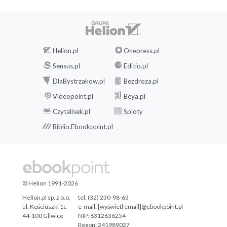
Helion.pl
Onepress.pl
Sensus.pl
Editio.pl
DlaBystrzakow.pl
Bezdroza.pl
Videopoint.pl
Beya.pl
Czytalisek.pl
Sploty
Biblio.Ebookpoint.pl
© Helion 1991-2026
Helion.pl sp. z o.o.
tel. (32) 230-98-63
ul. Kościuszki 1c
e-mail:
[wyświetl email]@ebookpoint.pl
44-100 Gliwice
NIP: 6312636254
Regon: 241989027