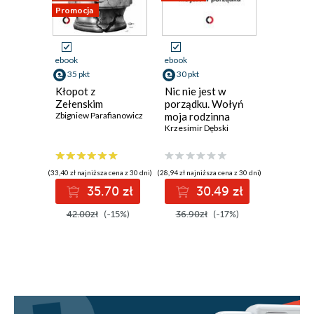
Promocja
ebook
ebook
ebook
35 pkt
30 pkt
31 pkt
Kłopot z
Nic nie jest w
Polska n
Zełenskim
porządku. Wołyń
Zbigniew P
Zbigniew Parafianowicz
moja rodzinna
historia
Krzesimir Dębski
(33,40 zł najniższa cena z 30 dni)
(28,94 zł najniższa cena z 30 dni)
(29,75 zł najni
35.70 zł
30.49 zł
3
42.00zł
(-15%)
36.90zł
(-17%)
36.90z