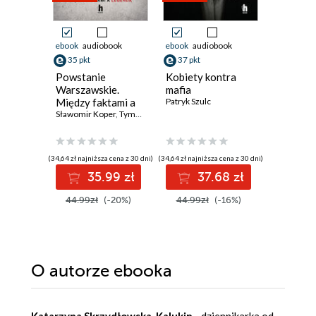
ebook
audiobook
ebook
audiobook
ebook
35 pkt
37 pkt
34 pkt
Powstanie
Kobiety kontra
Jak naka
Warszawskie.
mafia
Historia 
Między faktami a
Patryk Szulc
przyszło
legendą
Sławomir Koper
,
Tymoteusz Pawłowski
zywnosc
Vaclav Smi
(34,64 zł najniższa cena z 30 dni)
(34,64 zł najniższa cena z 30 dni)
(33,10 zł najni
35.99 zł
37.68 zł
3
44.99zł
(-20%)
44.99zł
(-16%)
42.99z
O autorze
ebooka