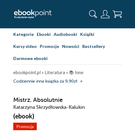
Kategorie
Ebooki
Audiobooki
Książki
Kursy video
Promocje
Nowości
Bestsellery
Darmowe ebooki
ebookpoint.pl
»
Literatura
»
📚 Inne
Codziennie inna książka za 9,90zł
Mistrz. Absolutnie
Katarzyna Skrzydłowska-Kalukin
(ebook)
Promocja