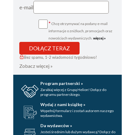
e-mail
*
Chcę otrzymywać na podany e-mail
informacje o zniżkach, promocjach oraz
nowościach wydawniczych.
więcej »
DOŁĄCZ TERAZ
Bez spamu, 1-2 wiadomości tygodniowo!
Zobacz więcej »
Program partnerski »
Zarabiaj więcej z Grupą Helion! Dołącz do
programu partnerskiego.
Wydaj z nami książkę »
Wypełnij formularz i zostań autorem naszego
wydawnictwa.
Da wydawców »
Jesteś średnim lub dużym wydawcą? Dołącz do