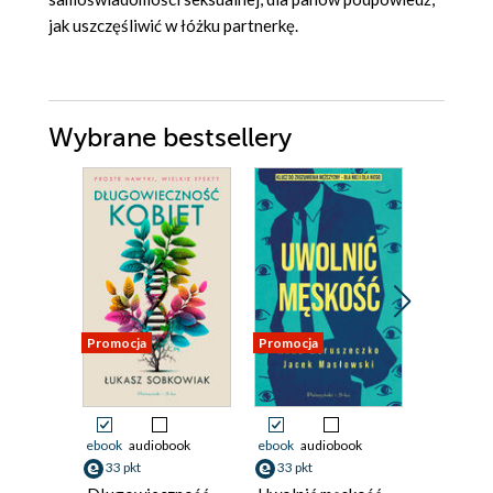
jak uszczęśliwić w łóżku partnerkę.
Wybrane bestsellery
Promocja
Promocja
ebook
audiobook
ebook
audiobook
ebook
33 pkt
33 pkt
49 pkt