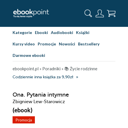
Kategorie
Ebooki
Audiobooki
Książki
Kursy video
Promocje
Nowości
Bestsellery
Darmowe ebooki
ebookpoint.pl
»
Poradniki
»
📚 Życie rodzinne
Codziennie inna książka za 9,90zł
Ona. Pytania intymne
Zbigniew Lew-Starowicz
(ebook)
Promocja