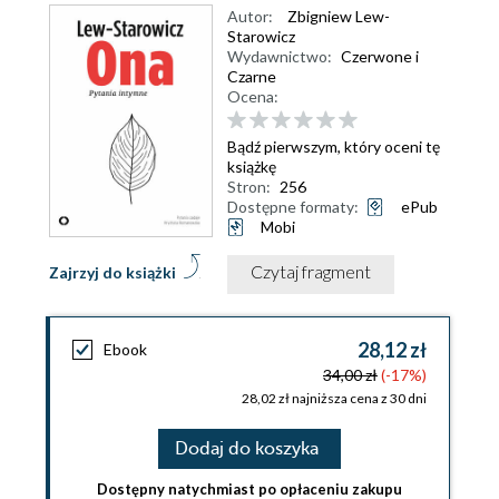
Autor:
Zbigniew Lew-
Starowicz
Wydawnictwo:
Czerwone i
Czarne
Ocena:
Bądź pierwszym, który oceni tę
książkę
Stron:
256
Dostępne formaty:
ePub
Mobi
Czytaj fragment
Zajrzyj do książki
28,12 zł
Ebook
34,00 zł
(-17%)
28,02 zł najniższa cena z 30 dni
Dodaj do koszyka
Dostępny natychmiast po opłaceniu zakupu