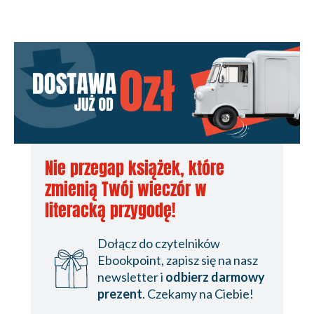
Nie przegap książek, które
zmienią Twój wieczór w
literacką przygodę!
Dołącz do czytelników
Ebookpoint, zapisz się na nasz
newsletter i
odbierz darmowy
prezent
. Czekamy na Ciebie!