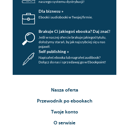
naszego systemu dystrybucji!
Dla biznesu »
Ebooki i audiobooki w Twojej firmie.
Brakuje Ci jakiegoś ebooka? Daj znać!
Jeśli w naszej ofercie brakuje jakiegoś tytulu,
dołożymy starań, by jak najszybciej się u nas
pojawił.
Self publishing »
Napisałeś ebooka lub nagrałeś audibook?
Dołącz do nas i sprzedawaj go w Ebookpoint!
Nasza oferta
Przewodnik po ebookach
Twoje konto
O serwisie