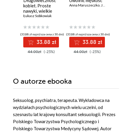
Długowieczność
Uwolnić męskość
Projekt 
kobiet. Proste
Anna Maruszeczko
,
Jacek Masłowski
Jak wspi
nawyki, wielkie
rozumieć
efekty
Łukasz Sobkowiak
w spekt
Małgorzat
autyzmu
(33,88 zł najniższa cena z 30 dni)
(33,88 zł najniższa cena z 30 dni)
33.88 zł
33.88 zł
4
44.00zł
(-23%)
44.00zł
(-23%)
O autorze
ebooka
Seksuolog, psychiatra, terapeuta. Wykładowca na
wydziałach psychologicznych wielu uczelni, od
szesnastu lat krajowy konsultant seksuologii. Prezes
Polskiego Towarzystwa Psychologicznego i
Polskiego Towarzystwa Medycyny Sądowej. Autor