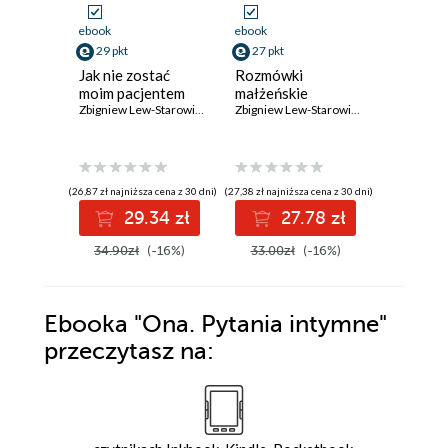
ebook
ebook
ebook
29 pkt
27 pkt
27 pkt
Jak nie zostać
Rozmówki
On. Pyta
moim pacjentem
małżeńskie
intymne
Zbigniew Lew-Starowicz
Zbigniew Lew-Starowicz
(26,87 zł najniższa cena z 30 dni)
(27,38 zł najniższa cena z 30 dni)
(27,38 zł najni
29.34 zł
27.78 zł
2
34.90zł
(-16%)
33.00zł
(-16%)
33.00z
Ebooka
"Ona. Pytania intymne"
przeczytasz na: