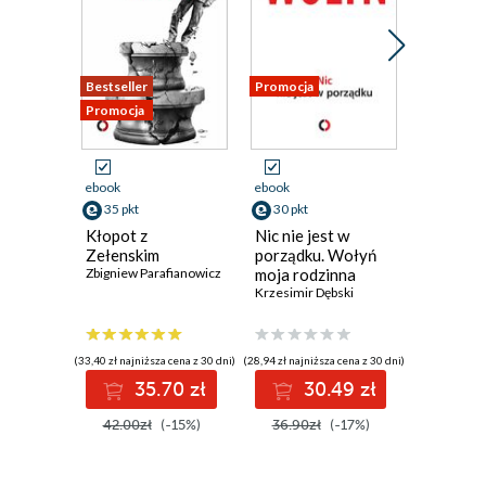
Bestseller
Promocja
Promocja
Promocja
ebook
ebook
ebook
35 pkt
30 pkt
31 pkt
Kłopot z
Nic nie jest w
Polska n
Zełenskim
porządku. Wołyń
Zbigniew P
Zbigniew Parafianowicz
moja rodzinna
historia
Krzesimir Dębski
(33,40 zł najniższa cena z 30 dni)
(28,94 zł najniższa cena z 30 dni)
(29,75 zł najni
35.70 zł
30.49 zł
3
42.00zł
(-15%)
36.90zł
(-17%)
36.90z