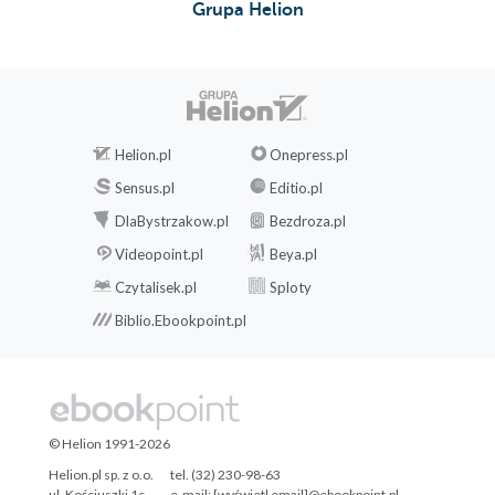
Grupa Helion
Helion.pl
Onepress.pl
Sensus.pl
Editio.pl
DlaBystrzakow.pl
Bezdroza.pl
Videopoint.pl
Beya.pl
Czytalisek.pl
Sploty
Biblio.Ebookpoint.pl
© Helion 1991-2026
Helion.pl sp. z o.o.
tel. (32) 230-98-63
ul. Kościuszki 1c
e-mail:
[wyświetl email]@ebookpoint.pl