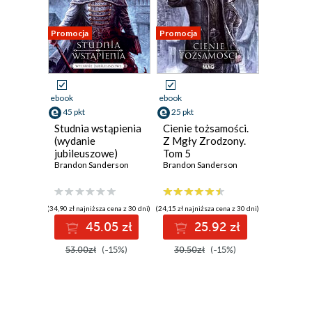
Promocja
Promocja
ebook
ebook
45 pkt
25 pkt
Studnia wstąpienia
Cienie tożsamości.
(wydanie
Z Mgły Zrodzony.
jubileuszowe)
Tom 5
Brandon Sanderson
Brandon Sanderson
(34,90 zł najniższa cena z 30 dni)
(24,15 zł najniższa cena z 30 dni)
45.05 zł
25.92 zł
53.00zł
(-15%)
30.50zł
(-15%)