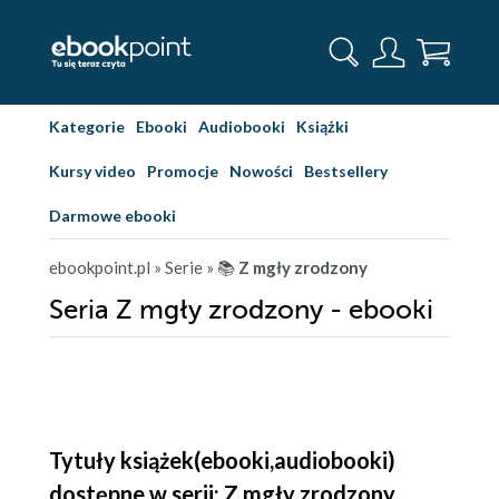
Kategorie
Ebooki
Audiobooki
Książki
Kursy video
Promocje
Nowości
Bestsellery
Darmowe ebooki
ebookpoint.pl
» Serie
» 📚
Z mgły zrodzony
Seria Z mgły zrodzony - ebooki
Tytuły książek(ebooki,audiobooki)
dostępne w serii: Z mgły zrodzony