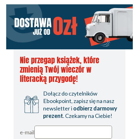
Nie przegap książek, które
zmienią Twój wieczór w
literacką przygodę!
Dołącz do czytelników
Ebookpoint, zapisz się na nasz
newsletter i
odbierz darmowy
prezent
. Czekamy na Ciebie!
e-mail