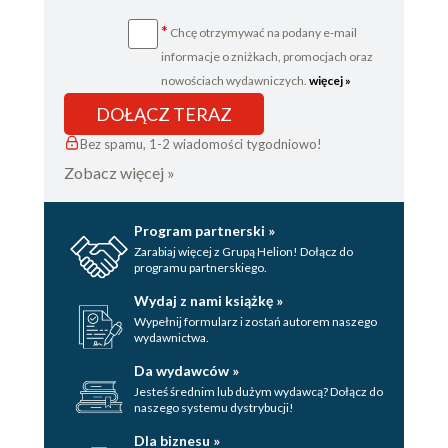
*
Chcę otrzymywać na podany e-mail
informacje o zniżkach, promocjach oraz
nowościach wydawniczych.
więcej »
DOŁĄCZ TERAZ
Bez spamu, 1-2 wiadomości tygodniowo!
Zobacz więcej »
Program partnerski »
Zarabiaj więcej z Grupą Helion! Dołącz do
programu partnerskiego.
Wydaj z nami książkę »
Wypełnij formularz i zostań autorem naszego
wydawnictwa.
Da wydawców »
Jesteś średnim lub dużym wydawcą? Dołącz do
naszego systemu dystrybucji!
Dla biznesu »