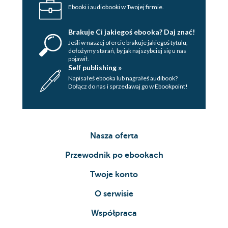
Ebooki i audiobooki w Twojej firmie.
Brakuje Ci jakiegoś ebooka? Daj znać!
Jeśli w naszej ofercie brakuje jakiegoś tytulu,
dołożymy starań, by jak najszybciej się u nas
pojawił.
Self publishing »
Napisałeś ebooka lub nagrałeś audibook?
Dołącz do nas i sprzedawaj go w Ebookpoint!
Nasza oferta
Przewodnik po ebookach
Twoje konto
O serwisie
Współpraca