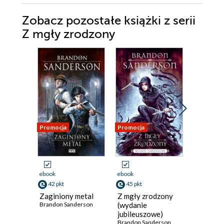
Zobacz pozostałe książki z serii
Z mgły zrodzony
Promocja
Promocja
Promocja
ebook
ebook
ebook
42 pkt
45 pkt
45 pkt
Zaginiony metal
Z mgły zrodzony
Studnia 
Brandon Sanderson
(wydanie
(wydani
jubileuszowe)
jubileus
Brandon Sanderson
Brandon S