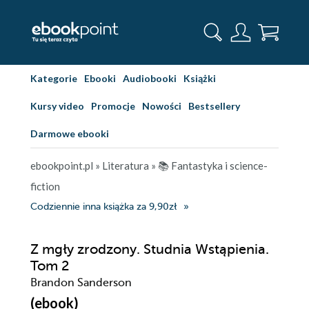
Kategorie
Ebooki
Audiobooki
Książki
Kursy video
Promocje
Nowości
Bestsellery
Darmowe ebooki
ebookpoint.pl
»
Literatura
»
📚 Fantastyka i science-
fiction
Codziennie inna książka za 9,90zł
Z mgły zrodzony. Studnia Wstąpienia.
Tom 2
Brandon Sanderson
(ebook)