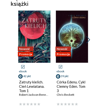
książki
Nowość
Nowość
Nowość
Promocja
Promocja
Promocja
ebook
ebook
ebook
42 pkt
39 pkt
44 pkt
Zatruty kielich.
Córka Edenu. Cykl
Podnosz
Cień Lewiatana.
Ciemny Eden. Tom
kamienie
Tom 1
3
o Arbaia
Robert Jackson Bennett
Chris Beckett
Sheri S. T