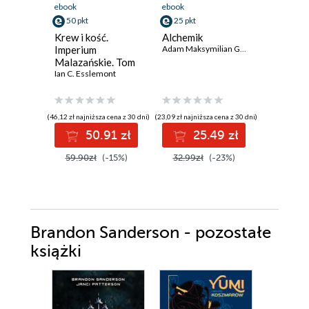
ebook
ebook
ebook
aud
50 pkt
25 pkt
48 pkt
Krew i kość.
Alchemik
Korona 
Imperium
Adam Maksymilian Grzybowski
cienia
Malazańskie. Tom
J.R. Ward
5
Ian C. Esslemont
(46,12 zł najniższa cena z 30 dni)
(23,09 zł najniższa cena z 30 dni)
(48,06 zł najni
50.91 zł
25.49 zł
48
59.90zł
(-15%)
32.99zł
(-23%)
57.90z
Brandon Sanderson - pozostałe
książki