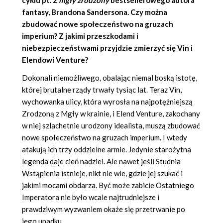
fantasy,
Brandona Sandersona
. Czy można
zbudować nowe społeczeństwo na gruzach
imperium? Z jakimi przeszkodami i
niebezpieczeństwami przyjdzie zmierzyć się Vin i
Elendowi Venture?
Dokonali niemożliwego, obalając niemal boską istotę,
której brutalne rządy trwały tysiąc lat. Teraz Vin,
wychowanka ulicy, która wyrosła na najpotężniejszą
Zrodzoną z Mgły w krainie, i Elend Venture, zakochany
w niej szlachetnie urodzony idealista, muszą zbudować
nowe społeczeństwo na gruzach imperium. I wtedy
atakują ich trzy oddzielne armie. Jedynie starożytna
legenda daje cień nadziei. Ale nawet jeśli Studnia
Wstąpienia istnieje, nikt nie wie, gdzie jej szukać i
jakimi mocami obdarza. Być może zabicie Ostatniego
Imperatora nie było wcale najtrudniejsze i
prawdziwym wyzwaniem okaże się przetrwanie po
jego upadku.