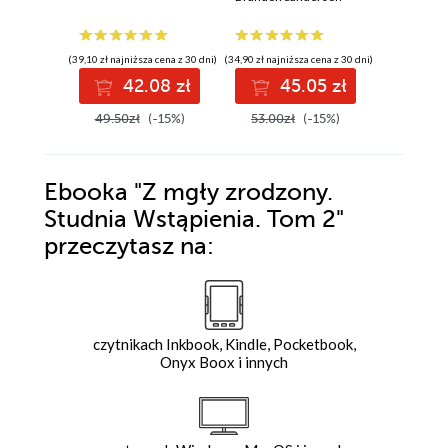
(39,10 zł najniższa cena z 30 dni)
(34,90 zł najniższa cena z 30 dni)
(34,90 zł najni
42.08 zł
45.05 zł
4
49.50zł
(-15%)
53.00zł
(-15%)
53.00z
Ebooka
"Z mgły zrodzony.
Studnia Wstąpienia. Tom 2"
przeczytasz na:
czytnikach Inkbook, Kindle, Pocketbook,
Onyx Boox i innych