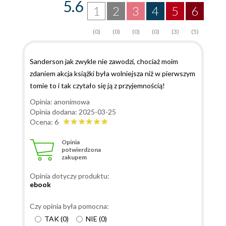
5.6
1
2
3
4
5
6
(0)
(0)
(0)
(0)
(3)
(5)
Sanderson jak zwykle nie zawodzi, chociaż moim
zdaniem akcja książki była wolniejsza niż w pierwszym
tomie to i tak czytało się ją z przyjemnością!
Opinia: anonimowa
Opinia dodana: 2025-03-25
Ocena: 6
Opinia
potwierdzona
zakupem
Opinia dotyczy produktu:
ebook
Czy opinia była pomocna:
TAK
(
0
)
NIE
(
0
)