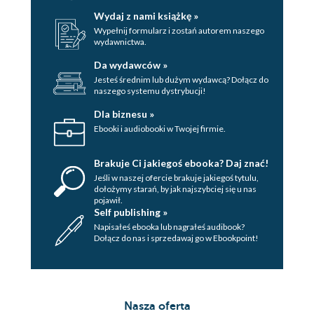
Wydaj z nami książkę »
Wypełnij formularz i zostań autorem naszego
wydawnictwa.
Da wydawców »
Jesteś średnim lub dużym wydawcą? Dołącz do
naszego systemu dystrybucji!
Dla biznesu »
Ebooki i audiobooki w Twojej firmie.
Brakuje Ci jakiegoś ebooka? Daj znać!
Jeśli w naszej ofercie brakuje jakiegoś tytulu,
dołożymy starań, by jak najszybciej się u nas
pojawił.
Self publishing »
Napisałeś ebooka lub nagrałeś audibook?
Dołącz do nas i sprzedawaj go w Ebookpoint!
Nasza oferta