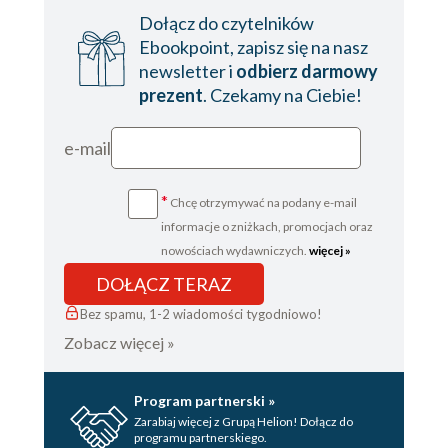
Dołącz do czytelników
Ebookpoint, zapisz się na nasz
newsletter i
odbierz darmowy
prezent
. Czekamy na Ciebie!
e-mail
*
Chcę otrzymywać na podany e-mail
informacje o zniżkach, promocjach oraz
nowościach wydawniczych.
więcej »
DOŁĄCZ TERAZ
Bez spamu, 1-2 wiadomości tygodniowo!
Zobacz więcej »
Program partnerski »
Zarabiaj więcej z Grupą Helion! Dołącz do
programu partnerskiego.