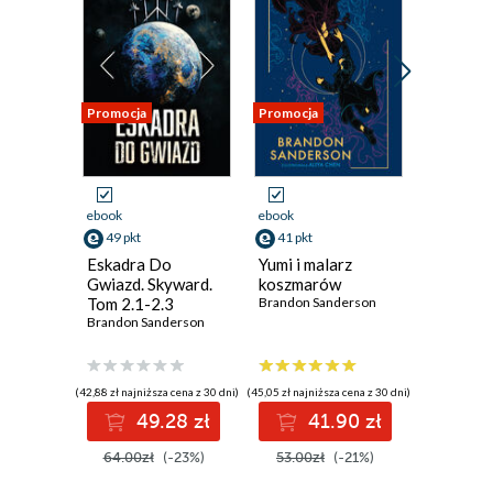
Promocja
Promocja
Promocja
ebook
ebook
ebook
49 pkt
41 pkt
40 pkt
Eskadra Do
Yumi i malarz
Oszcze
Gwiazd. Skyward.
koszmarów
czarodzi
Tom 2.1-2.3
Brandon Sanderson
poradni
Brandon Sanderson
przetrw
Brandon S
średnio
Anglii
(42,88 zł najniższa cena z 30 dni)
(45,05 zł najniższa cena z 30 dni)
(37,79 zł najni
49.28 zł
41.90 zł
4
64.00zł
(-23%)
53.00zł
(-21%)
49.00z