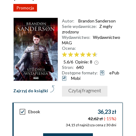
Promocja
Autor:
Brandon Sanderson
Serie wydawnicze:
Z mgły
zrodzony
Wydawnictwo:
Wydawnictwo
MAG
Ocena:
5.6
/
6
Opinie:
8
Stron:
640
Dostępne formaty:
ePub
Mobi
Czytaj fragment
Zajrzyj do książki
36,23 zł
Ebook
42,62 zł
(-15%)
34,15 zł najniższa cena z 30 dni