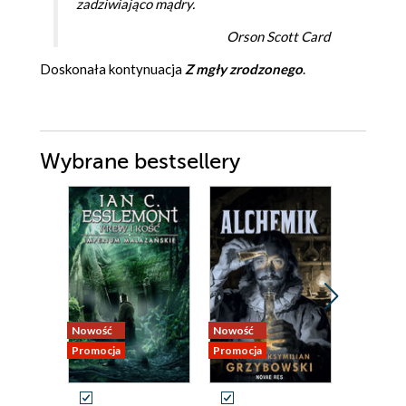
zadziwiająco mądry.
Orson Scott Card
Doskonała kontynuacja
Z mgły zrodzonego
.
Wybrane bestsellery
Nowość
Nowość
Nowość
Promocja
Promocja
Promocja