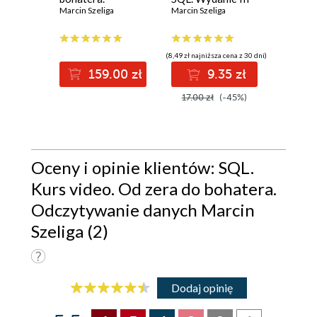
Modyfikowanie
Marcin Szeliga
Marcin Szeliga
Przygo
Marcin S
danych
egzami
Provis
Databa
(8,49 zł najniższa cena z 30 dni)
159.00 zł
9.35 zł
2
17.00 zł
(-45%)
Oceny i opinie klientów: SQL.
Kurs video. Od zera do bohatera.
Odczytywanie danych Marcin
Szeliga (2)
Dodaj opinię