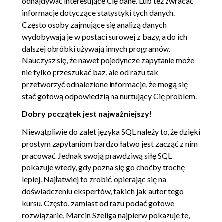
odnajdywać interesujące Cię dane. Lub też zwracać
informacje dotyczące statystyki tych danych.
Często osoby zajmujące się analizą danych
wydobywają je w postaci surowej z bazy, a do ich
dalszej obróbki używają innych programów.
Nauczysz się, że nawet pojedyncze zapytanie może
nie tylko przeszukać baz, ale od razu tak
przetworzyć odnalezione informacje, że mogą się
stać gotową odpowiedzią na nurtujący Cię problem.
Dobry początek jest najważniejszy!
Niewątpliwie do zalet języka SQL należy to, że dzięki
prostym zapytaniom bardzo łatwo jest zacząć z nim
pracować. Jednak swoją prawdziwą siłę SQL
pokazuje wtedy, gdy pozna się go choćby trochę
lepiej. Najłatwiej to zrobić, opierając się na
doświadczeniu ekspertów, takich jak autor tego
kursu. Często, zamiast od razu podać gotowe
rozwiązanie, Marcin Szeliga najpierw pokazuje te,