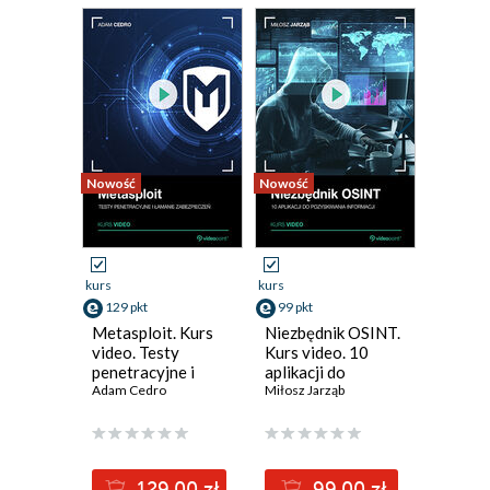
Nowość
Nowość
Nowość
kurs
kurs
kurs
129 pkt
99 pkt
299 pk
Metasploit. Kurs
Niezbędnik OSINT.
Power 
video. Testy
Kurs video. 10
video. 
penetracyjne i
aplikacji do
dane ja
łamanie
Adam Cedro
pozyskiwania
Miłosz Jarząb
profesj
Adam Ko
zabezpieczeń
informacji
129.00 zł
99.00 zł
2