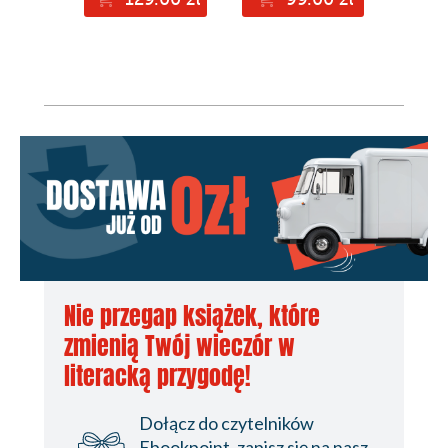
Nie przegap książek, które
zmienią Twój wieczór w
literacką przygodę!
Dołącz do czytelników
Ebookpoint, zapisz się na nasz