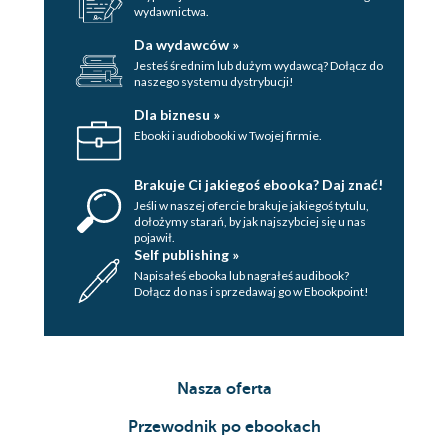
wydawnictwa.
Da wydawców »
Jesteś średnim lub dużym wydawcą? Dołącz do
naszego systemu dystrybucji!
Dla biznesu »
Ebooki i audiobooki w Twojej firmie.
Brakuje Ci jakiegoś ebooka? Daj znać!
Jeśli w naszej ofercie brakuje jakiegoś tytulu,
dołożymy starań, by jak najszybciej się u nas
pojawił.
Self publishing »
Napisałeś ebooka lub nagrałeś audibook?
Dołącz do nas i sprzedawaj go w Ebookpoint!
Nasza oferta
Przewodnik po ebookach