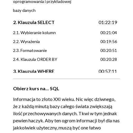
oprogramowania i przykładowej
bazy danych
2. Klauzula SELECT
01:22:19
2.1. Wybieranie kolumn
00:21:04
2.2. Wyrażenia
00:19:56
2.3. Formatowanie
00:20:51
2.4. Klauzula ORDER BY
00:20:28
3. Klauzula WHERE
00:57:11
3.1. Standardowe operatory
00:20:35
Obierz kurs na... SQL
porównania, operatory SQL
Informacja to złoto XXI wieku. Nic więc dziwnego,
3.2. Algebra Boole'a
00:18:03
że z każdą minutą bazy całego świata zwiększają
3.3. Wartość NULL i logika
00:18:33
ilość przechowywanych danych. Tkwi w tym jednak
trójwartościowa
pewien haczyk. Aby ten ogrom informacji był dla nas
jakkolwiek użyteczny, muszą być one łatwo
4. Klauzule TOP i OFFSET
00:35:44