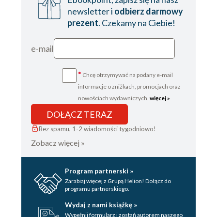
newsletter i
odbierz darmowy
prezent
. Czekamy na Ciebie!
e-mail
*
Chcę otrzymywać na podany e-mail
informacje o zniżkach, promocjach oraz
nowościach wydawniczych.
więcej »
DOŁĄCZ TERAZ
Bez spamu, 1-2 wiadomości tygodniowo!
Zobacz więcej »
Program partnerski »
Zarabiaj więcej z Grupą Helion! Dołącz do
programu partnerskiego.
Wydaj z nami książkę »
Wypełnij formularz i zostań autorem naszego