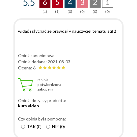
5.5
6
5
4
3
2
1
(1)
(1)
(0)
(0)
(0)
(0)
widać i słychać ze prawdziły nauczyciel tematu sql ;)
Opinia: anonimowa
Opinia dodana: 2021-08-03
Ocena: 6
Opinia
potwierdzona
zakupem
Opinia dotyczy produktu:
kurs video
Czy opinia była pomocna:
TAK
(
0
)
NIE
(
0
)