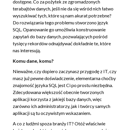
dostępne. Co za pożytek ze zgromadzonych
4.1. Wybieranie wierszy na
00:22:52
terabajtów danych, jeśli nie da się wśród nich łatwo
podstawie ich kolejności
wyszukiwać tych, które są nam akurat potrzebne?
Do rozwiązania tego problemu stworzono język
4.2. Stronicowanie wyników
00:12:52
SQL. Opanowanie go umożliwia konstruowanie
zapytań
zapytań do bazy danych, pozwalających pośród
tysięcy rekordów odnajdywać dokładnie te, które
5. Klauzula JOIN
01:06:59
nas interesują.
5.1. Złączenia naturalne
OGLĄDAJ »
Komu dane, komu?
00:21:52
Nieważne, czy dopiero zaczynasz przygodę z IT, czy
5.2. Złączenia wewnętrzne i
00:24:21
masz już pewne doświadczenie, elementarna choćby
zewnętrzne
znajomość języka SQL jest Ci po prostu niezbędna.
5.3. Złączenie tabeli z nią samą
00:20:46
Zdecydowana większość obecnie tworzonych
aplikacji korzysta z jakiejś bazy danych, więc
6. Klauzule GROUP BY i HAVING
01:00:41
zarówno ich administratorzy, jak i twórcy samych
6.1. Grupowanie wierszy
00:18:37
aplikacji są tu oczywistym wskazaniem.
6.2. Definiowanie poziomów
00:22:20
A co z ludźmi spoza branży IT? Otóż właściwie
agregacji