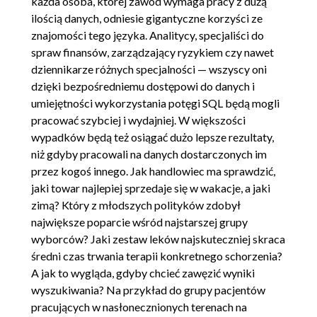
każda osoba, której zawód wymaga pracy z dużą
6.3. Wybieranie grup
00:19:44
ilością danych, odniesie gigantyczne korzyści ze
znajomości tego języka. Analitycy, specjaliści do
7. Klauzula OVER
00:41:02
spraw finansów, zarządzający ryzykiem czy nawet
dziennikarze różnych specjalności — wszyscy oni
7.1. Partycjonowanie wierszy
00:19:45
dzięki bezpośredniemu dostępowi do danych i
7.2. Funkcje rankingu
00:21:17
umiejętności wykorzystania potęgi SQL będą mogli
8. Podsumowanie
00:06:10
pracować szybciej i wydajniej. W większości
wypadków będą też osiągać dużo lepsze rezultaty,
8.1. Podsumowanie kursu
00:06:10
niż gdyby pracowali na danych dostarczonych im
przez kogoś innego. Jak handlowiec ma sprawdzić,
jaki towar najlepiej sprzedaje się w wakacje, a jaki
zimą? Który z młodszych polityków zdobył
największe poparcie wśród najstarszej grupy
wyborców? Jaki zestaw leków najskuteczniej skraca
średni czas trwania terapii konkretnego schorzenia?
A jak to wygląda, gdyby chcieć zawęzić wyniki
wyszukiwania? Na przykład do grupy pacjentów
pracujących w nasłonecznionych terenach na