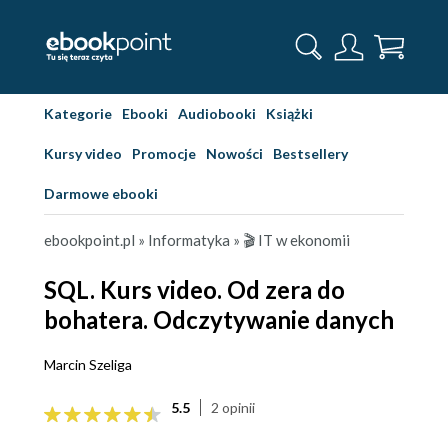
Kategorie
Ebooki
Audiobooki
Książki
Kursy video
Promocje
Nowości
Bestsellery
Darmowe ebooki
ebookpoint.pl
»
Informatyka
»
🎬 IT w ekonomii
SQL. Kurs video. Od zera do
bohatera. Odczytywanie danych
Marcin Szeliga
5.5
2 opinii