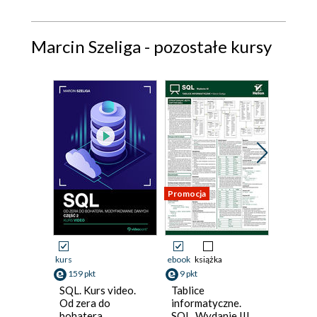
Marcin Szeliga - pozostałe kursy
Promocja
kurs
ebook
książka
kurs
159 pkt
9 pkt
299 pk
SQL. Kurs video.
Tablice
Instalac
Od zera do
informatyczne.
konfigu
bohatera.
SQL. Wydanie III
danych.