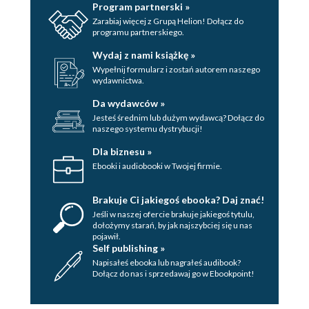
Program partnerski »
Zarabiaj więcej z Grupą Helion! Dołącz do
programu partnerskiego.
Wydaj z nami książkę »
Wypełnij formularz i zostań autorem naszego
wydawnictwa.
Da wydawców »
Jesteś średnim lub dużym wydawcą? Dołącz do
naszego systemu dystrybucji!
Dla biznesu »
Ebooki i audiobooki w Twojej firmie.
Brakuje Ci jakiegoś ebooka? Daj znać!
Jeśli w naszej ofercie brakuje jakiegoś tytulu,
dołożymy starań, by jak najszybciej się u nas
pojawił.
Self publishing »
Napisałeś ebooka lub nagrałeś audibook?
Dołącz do nas i sprzedawaj go w Ebookpoint!