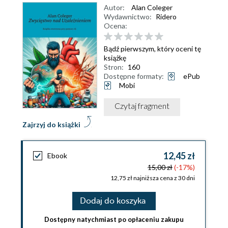
Autor:
Alan Coleger
Wydawnictwo:
Ridero
Ocena:
Bądź pierwszym, który oceni tę
książkę
Stron:
160
Dostępne formaty:
ePub
Mobi
Czytaj fragment
Zajrzyj do książki
12,45 zł
Ebook
15,00 zł
(-17%)
12,75 zł najniższa cena z 30 dni
Dodaj do koszyka
Dostępny natychmiast po opłaceniu zakupu