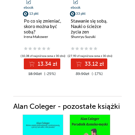
ebook
ebook
ebook
13 pkt
33 pkt
47 pkt
Po co się zmieniać,
Stawanie się sobą.
Cudowne
skoro można być
Nauki o ścieżce
Maja Sosn
sobą?
życia zen
Irena Makower
Shunryu Suzuki
(10,38 zł najniższa cena z 30 dni)
(27,93 zł najniższa cena z 30 dni)
(59,00 zł najni
13.34 zł
33.12 zł
4
18.90zł
(-29%)
39.90zł
(-17%)
59.00z
Alan Coleger - pozostałe książki