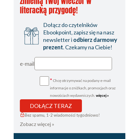
zmienią Twój wieczór w
literacką przygodę!
Dołącz do czytelników
Ebookpoint, zapisz się na nasz
newsletter i
odbierz darmowy
prezent
. Czekamy na Ciebie!
e-mail
*
Chcę otrzymywać na podany e-mail
informacje o zniżkach, promocjach oraz
nowościach wydawniczych.
więcej »
DOŁĄCZ TERAZ
Bez spamu, 1-2 wiadomości tygodniowo!
Zobacz więcej »