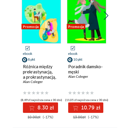
Promocja
Promocja
Promocja
ebook
ebook
ebook
8 pkt
10 pkt
8 pkt
Różnica między
Poradnik damsko-
Jak prze
prekrastynacją,
męski
marnow
a prokrastynacją,
Alan Coleger
pieniądz
czym są i jak sobie
Alan Coleger
Alan Cole
z nimi poradzić
(8,49 zł najniższa cena z 30 dni)
(11,05 zł najniższa cena z 30 dni)
(8,49 zł najniż
8.30 zł
10.79 zł
8
10.00zł
(-17%)
13.00zł
(-17%)
10.00z