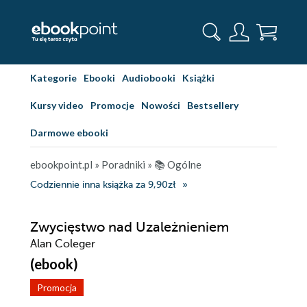
Kategorie
Ebooki
Audiobooki
Książki
Kursy video
Promocje
Nowości
Bestsellery
Darmowe ebooki
ebookpoint.pl
»
Poradniki
»
📚 Ogólne
Codziennie inna książka za 9,90zł
Zwycięstwo nad Uzależnieniem
Alan Coleger
(ebook)
Promocja