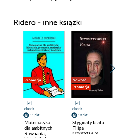
Ridero - inne książki
Promocja
Nowość
Nowość
Promocja
Promocja
ebook
ebook
ebook
11 pkt
18 pkt
13 pkt
Matematyka
Stygmaty brata
Staging.
dla ambitnych:
Filipa
Pozorow
Równania,
Krzysztof Galos
zabójst