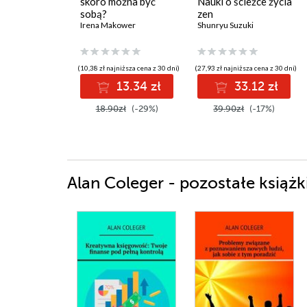
skoro można być
Nauki o ścieżce życia
sobą?
zen
Irena Makower
Shunryu Suzuki
(10,38 zł najniższa cena z 30 dni)
(27,93 zł najniższa cena z 30 dni)
13.34 zł
33.12 zł
18.90zł
(-29%)
39.90zł
(-17%)
Alan Coleger - pozostałe książk