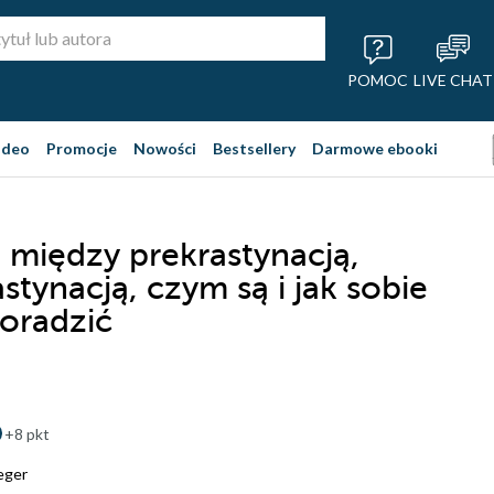
POMOC
LIVE CHAT
ideo
Promocje
Nowości
Bestsellery
Darmowe ebooki
 między prekrastynacją,
stynacją, czym są i jak sobie
poradzić
+8 pkt
eger