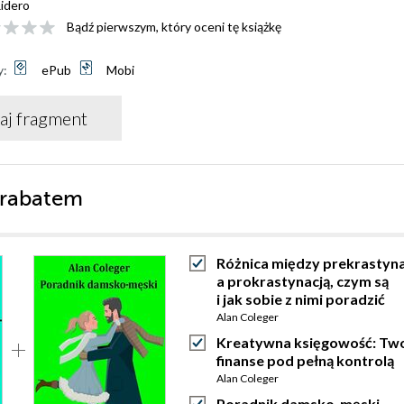
idero
Bądź pierwszym, który oceni tę książkę
y:
ePub
Mobi
aj fragment
 rabatem
Różnica między prekrastyna
a prokrastynacją, czym są
i jak sobie z nimi poradzić
Alan Coleger
Kreatywna księgowość: Tw
finanse pod pełną kontrolą
Alan Coleger
Poradnik damsko-męski