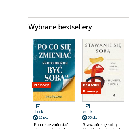
Wybrane bestsellery
Promocja
Bestseller
Promocja
ebook
ebook
13 pkt
33 pkt
Po co się zmieniać,
Stawanie się sobą.