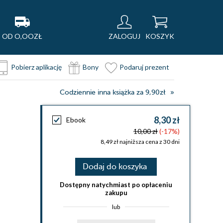
OD O,OOZŁ
ZALOGUJ
KOSZYK
Pobierz aplikację
Bony
Podaruj prezent
Codziennie inna książka za 9,90zł
8,30 zł
Ebook
10,00 zł
(-17%)
8,49 zł najniższa cena z 30 dni
Dodaj do koszyka
Dostępny natychmiast po opłaceniu
zakupu
lub