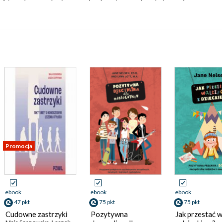
Promocja
ebook
ebook
ebook
47 pkt
75 pkt
75 pkt
Cudowne zastrzyki
Pozytywna
Jak przestać 