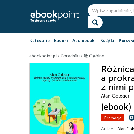
Kategorie
Ebooki
Audiobooki
Książki
Kursy v
ebookpoint.pl
»
Poradniki
»
📚 Ogólne
Różnica
a prokra
z nimi 
Alan Coleger
(ebook)
Promocja
Autor:
Alan Col