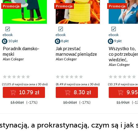
Promocja
Promocja
Promocja
ebook
ebook
ebook
10 pkt
8 pkt
9 pkt
Poradnik damsko-
Jak przestać
Wszystko to,
męski
marnować pieniądze
co potrzebuj
Alan Coleger
Alan Coleger
wiedzieć,
aby urozmaici
Alan Coleger
życie erotycz
(11,05 zł najniższa cena z 30 dni)
(8,49 zł najniższa cena z 30 dni)
(10,19 zł najniższa ce
10.79 zł
8.30 zł
9.95
13.00zł
(-17%)
10.00zł
(-17%)
11.99zł
(-1
tynacją, a prokrastynacją, czym są i jak 
: