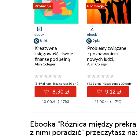
Promocja
Promocja
ebook
ebook
8 pkt
9 pkt
Kreatywna
Problemy związane
księgowość: Twoje
z poznawaniem
finanse pod pełną
nowych ludzi,
kontrolą
Alan Coleger
jak sobie z tym
Alan Coleger
poradzić
(8,49 zł najniższa cena z 30 dni)
(9,35 zł najniższa cena z 30 dni)
8.30 zł
9.12 zł
10.00zł
(-17%)
11.00zł
(-17%)
Ebooka
"Różnica między prekras
z nimi poradzić"
przeczytasz na