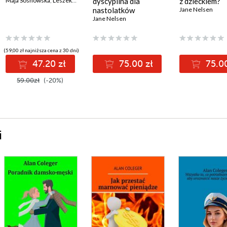
Maja Sosnowska
,
Leszek Czupryniak
dyscyplina dla
z dzieckiem?
nastolatków
Jane Nelsen
Jane Nelsen
(59,00 zł najniższa cena z 30 dni)
47.20 zł
75.00 zł
75.00
59.00zł
(-20%)
i