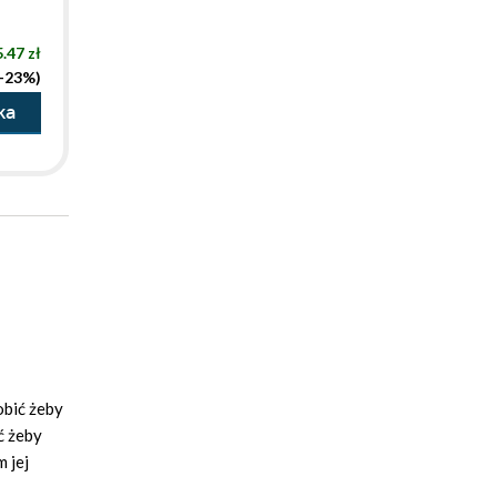
.47 zł
(-23%)
ka
obić żeby
ć żeby
 jej