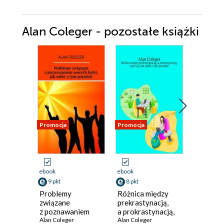
Alan Coleger - pozostałe książki
Promocja
Promocja
Promocja
ebook
ebook
ebook
9 pkt
8 pkt
8 pkt
Problemy
Różnica między
Kreatyw
związane
prekrastynacją,
księgow
z poznawaniem
a prokrastynacją,
finanse 
nowych ludzi,
Alan Coleger
czym są i jak sobie
Alan Coleger
kontrolą
Alan Cole