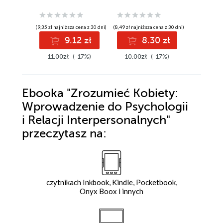
jak sobie z tym
z nimi poradzić
poradzić
(9,35 zł najniższa cena z 30 dni)
(8,49 zł najniższa cena z 30 dni)
(8,49 zł najniż
9.12 zł
8.30 zł
8
11.00zł
(-17%)
10.00zł
(-17%)
10.00z
Ebooka
"Zrozumieć Kobiety:
Wprowadzenie do Psychologii
i Relacji Interpersonalnych"
przeczytasz na:
czytnikach Inkbook, Kindle, Pocketbook,
Onyx Boox i innych