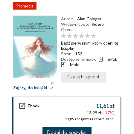
Promocja
Autor:
Alan Coleger
Wydawnictwo:
Ridero
Ocena:
Bądź pierwszym, który oceni tę
książkę
Stron:
152
Dostępne formaty:
ePub
Mobi
Czytaj fragment
Zajrzyj do książki
11,61 zł
Ebook
13,99 zł
(-17%)
11,89 zł najniższa cena z 30 dni
Dodaj do koszyka