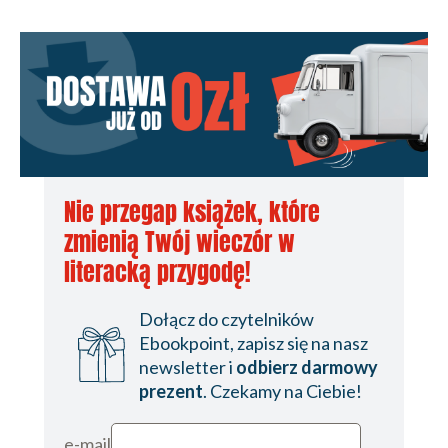
Nie przegap książek, które
zmienią Twój wieczór w
literacką przygodę!
Dołącz do czytelników
Ebookpoint, zapisz się na nasz
newsletter i
odbierz darmowy
prezent
. Czekamy na Ciebie!
e-mail