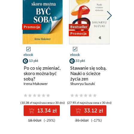
Promocja
Bestseller
Promocja
Promocja
ebook
ebook
ebook
13 pkt
33 pkt
47 pkt
Po co się zmieniać,
Stawanie się sobą.
Cudowne
skoro można być
Nauki o ścieżce
Maja Sosn
sobą?
życia zen
Irena Makower
Shunryu Suzuki
(10,38 zł najniższa cena z 30 dni)
(27,93 zł najniższa cena z 30 dni)
(59,00 zł najni
13.34 zł
33.12 zł
4
18.90zł
(-29%)
39.90zł
(-17%)
59.00z