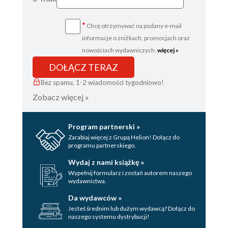
*
Chcę otrzymywać na podany e-mail
informacje o zniżkach, promocjach oraz
nowościach wydawniczych.
więcej »
DOŁĄCZ TERAZ
Bez spamu, 1-2 wiadomości tygodniowo!
Zobacz więcej »
Program partnerski »
Zarabiaj więcej z Grupą Helion! Dołącz do
programu partnerskiego.
Wydaj z nami książkę »
Wypełnij formularz i zostań autorem naszego
wydawnictwa.
Da wydawców »
Jesteś średnim lub dużym wydawcą? Dołącz do
naszego systemu dystrybucji!