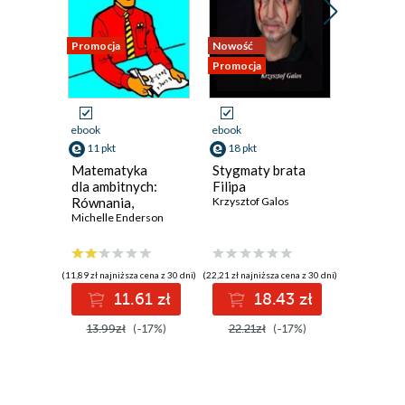
Promocja
Nowość
Nowość
Promocja
Promocja
ebook
ebook
ebook
11 pkt
18 pkt
13 pkt
Matematyka
Stygmaty brata
Staging.
dla ambitnych:
Filipa
Pozorow
Równania,
Krzysztof Galos
zabójst
geometria,
Michelle Enderson
na samo
Andrzej L
statystyka,
rachunek
różniczkowy
(11,89 zł najniższa cena z 30 dni)
(22,21 zł najniższa cena z 30 dni)
(16,15 zł najni
i całkowy
11.61 zł
18.43 zł
1
13.99zł
(-17%)
22.21zł
(-17%)
16.15z