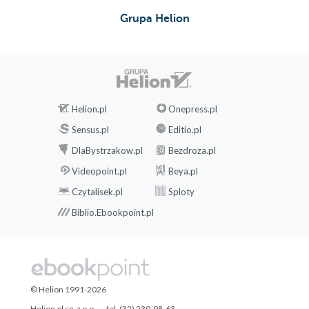
Grupa Helion
Helion.pl
Onepress.pl
Sensus.pl
Editio.pl
DlaBystrzakow.pl
Bezdroza.pl
Videopoint.pl
Beya.pl
Czytalisek.pl
Sploty
Biblio.Ebookpoint.pl
© Helion 1991-2026
Helion.pl sp. z o.o.
tel. (32) 230-98-63