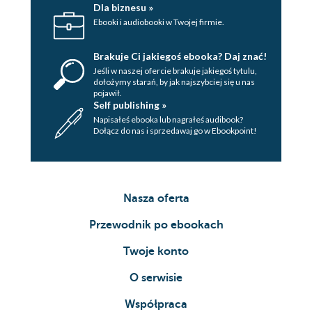
Dla biznesu »
Ebooki i audiobooki w Twojej firmie.
Brakuje Ci jakiegoś ebooka? Daj znać!
Jeśli w naszej ofercie brakuje jakiegoś tytulu,
dołożymy starań, by jak najszybciej się u nas
pojawił.
Self publishing »
Napisałeś ebooka lub nagrałeś audibook?
Dołącz do nas i sprzedawaj go w Ebookpoint!
Nasza oferta
Przewodnik po ebookach
Twoje konto
O serwisie
Współpraca