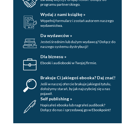
programu partnerskiego.
Wydaj z nami książkę »
Wypełnij formularz i zostań autorem naszego
wydawnictwa.
Da wydawców »
Jesteś średnim lub dużym wydawcą? Dołącz do
naszego systemu dystrybucji!
Dla biznesu »
Ebooki i audiobooki w Twojej firmie.
Brakuje Ci jakiegoś ebooka? Daj znać!
Jeśli w naszej ofercie brakuje jakiegoś tytulu,
dołożymy starań, by jak najszybciej się u nas
pojawił.
Self publishing »
Napisałeś ebooka lub nagrałeś audibook?
Dołącz do nas i sprzedawaj go w Ebookpoint!