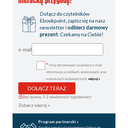
literacką przygodę!
Dołącz do czytelników
Ebookpoint, zapisz się na nasz
newsletter i
odbierz darmowy
prezent
. Czekamy na Ciebie!
e-mail
*
Chcę otrzymywać na podany e-mail
informacje o zniżkach, promocjach oraz
nowościach wydawniczych.
więcej »
DOŁĄCZ TERAZ
Bez spamu, 1-2 wiadomości tygodniowo!
Zobacz więcej »
Program partnerski »
Zarabiaj więcej z Grupą Helion! Dołącz do