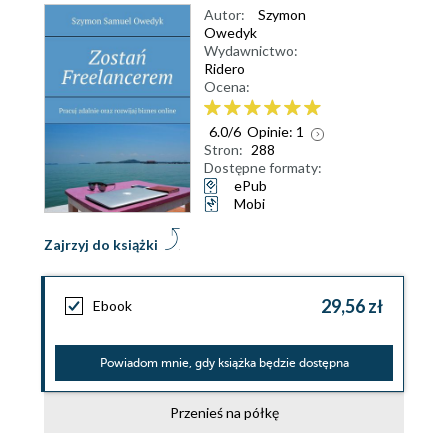
Autor:
Szymon
Owedyk
Wydawnictwo:
Ridero
Ocena:
6.0
/
6
Opinie:
1
Stron:
288
Dostępne formaty:
ePub
Mobi
Zajrzyj do książki
29,56 zł
Ebook
Powiadom mnie, gdy książka będzie dostępna
Przenieś na półkę