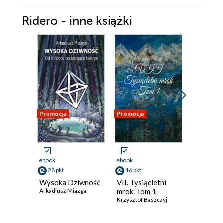
Ridero - inne książki
Promocja
Promocja
Promocja
ebook
ebook
ebook
28 pkt
16 pkt
16 pkt
Wysoka Dziwność
VII. Tysiącletni
VII. Woj
Arkadiusz Miazga
mrok. Tom 1
o przysz
Krzysztof Baszczyj
Tom 2
Krzysztof 