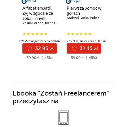
32 pkt
32 pkt
20 pkt
Alfabet empatii.
Pierwsza pomoc w
Zhakowa
Żyj w zgodzie ze
górach
Mind Watc
sobą i innymi.
Andrzej Górka
,
Łukasz Migiel
,
Maciej Mi
Porozumienie bez
Vesna Lorenc
,
Joanna Berendt
przemocy w
praktyce. Wydanie
2
(29,95 zł najniższa cena z 30 dni)
(29,49 zł najniższa cena z 30 dni)
(21,25 zł najni
32.95 zł
32.45 zł
2
59.90zł
(-45%)
59.00zł
(-45%)
25.00z
Ebooka
"Zostań Freelancerem"
przeczytasz na: