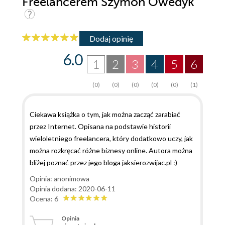
Freelancerem Szymon Owedyk
Dodaj opinię
6.0
1
2
3
4
5
6
(0)
(0)
(0)
(0)
(0)
(1)
Ciekawa książka o tym, jak można zacząć zarabiać
przez Internet. Opisana na podstawie historii
wieloletniego freelancera, który dodatkowo uczy, jak
można rozkręcać różne biznesy online. Autora można
bliżej poznać przez jego bloga jaksierozwijac.pl :)
Opinia: anonimowa
Opinia dodana: 2020-06-11
Ocena: 6
Opinia