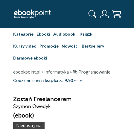
Kategorie
Ebooki
Audiobooki
Książki
Kursy video
Promocje
Nowości
Bestsellery
Darmowe ebooki
ebookpoint.pl
»
Informatyka
»
📚 Programowanie
Codziennie inna książka za 9,90zł
Zostań Freelancerem
Szymon Owedyk
(ebook)
Niedostępna