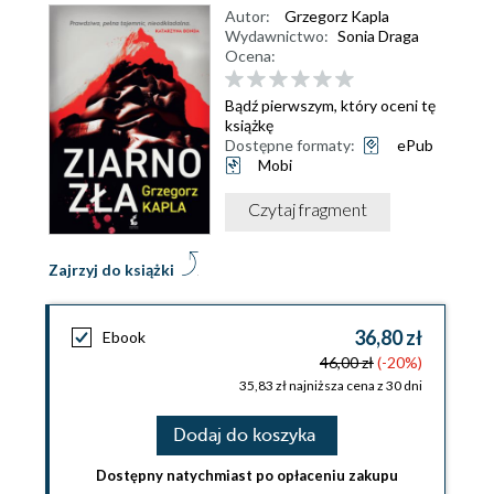
Autor:
Grzegorz Kapla
Wydawnictwo:
Sonia Draga
Ocena:
Bądź pierwszym, który oceni tę
książkę
Dostępne formaty:
ePub
Mobi
Czytaj fragment
Zajrzyj do książki
36,80 zł
Ebook
46,00 zł
(-20%)
35,83 zł najniższa cena z 30 dni
Dodaj do koszyka
Dostępny natychmiast po opłaceniu zakupu