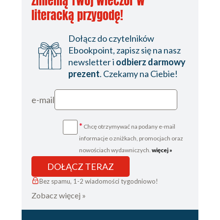
zmienią Twój wieczór w
literacką przygodę!
Dołącz do czytelników
Ebookpoint, zapisz się na nasz
newsletter i
odbierz darmowy
prezent
. Czekamy na Ciebie!
e-mail
*
Chcę otrzymywać na podany e-mail
informacje o zniżkach, promocjach oraz
nowościach wydawniczych.
więcej »
DOŁĄCZ TERAZ
Bez spamu, 1-2 wiadomości tygodniowo!
Zobacz więcej »