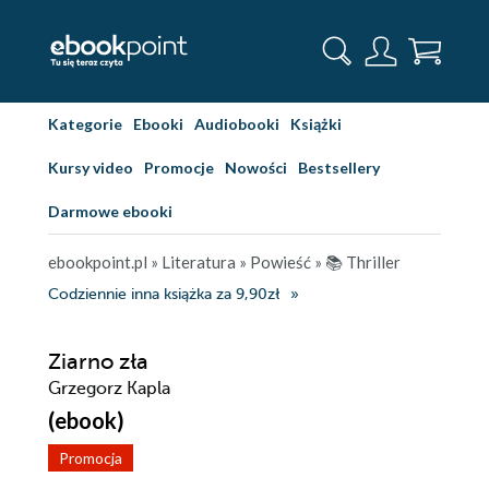
Kategorie
Ebooki
Audiobooki
Książki
Kursy video
Promocje
Nowości
Bestsellery
Darmowe ebooki
ebookpoint.pl
»
Literatura
»
Powieść
»
📚 Thriller
Codziennie inna książka za 9,90zł
Ziarno zła
Grzegorz Kapla
(ebook)
Promocja