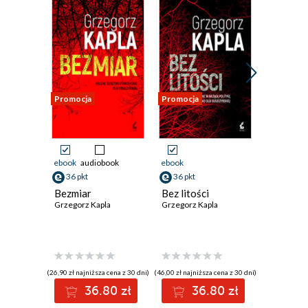
Promocja
Promocja
Promocja
ebook
audiobook
ebook
ebook
aud
36 pkt
36 pkt
36 pkt
Bezmiar
Bez litości
Bezruch
Grzegorz Kapla
Grzegorz Kapla
Grzegorz 
(26,90 zł najniższa cena z 30 dni)
(46,00 zł najniższa cena z 30 dni)
(35,42 zł najni
36.80 zł
36.80 zł
3