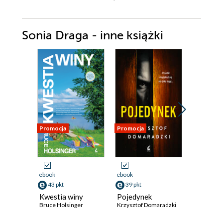
Sonia Draga - inne książki
Promocja
Promocja
Promocja
ebook
ebook
ebook
aud
43 pkt
39 pkt
39 pkt
Kwestia winy
Pojedynek
Złe decy
Bruce Holsinger
Krzysztof Domaradzki
Yrsa Sigura