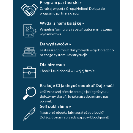
Program partnerski »
Zarabiaj więcej z Grupą Helion! Dołącz do
programu partnerskiego.
Wydaj z nami książkę »
Wypełnij formularz i zostań autorem naszego
wydawnictwa.
Da wydawców »
Jesteś średnim lub dużym wydawcą? Dołącz do
naszego systemu dystrybucji!
Dla biznesu »
Ebooki i audiobooki w Twojej firmie.
Brakuje Ci jakiegoś ebooka? Daj znać!
Jeśli w naszej ofercie brakuje jakiegoś tytulu,
dołożymy starań, by jak najszybciej się u nas
pojawił.
Self publishing »
Napisałeś ebooka lub nagrałeś audibook?
Dołącz do nas i sprzedawaj go w Ebookpoint!