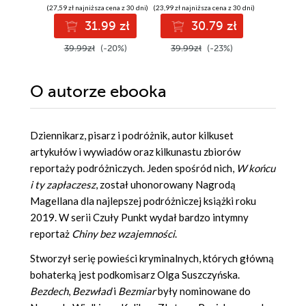
(27,59 zł najniższa cena z 30 dni)
(23,99 zł najniższa cena z 30 dni)
(42,34 zł najni
31.99 zł
30.79 zł
4
39.99zł
(-20%)
39.99zł
(-23%)
54.99z
O autorze
ebooka
Dziennikarz, pisarz i podróżnik, autor kilkuset
artykułów i wywiadów oraz kilkunastu zbiorów
reportaży podróżniczych. Jeden spośród nich,
W końcu
i ty zapłaczesz
, został uhonorowany Nagrodą
Magellana dla najlepszej podróżniczej książki roku
2019. W serii Czuły Punkt wydał bardzo intymny
reportaż
Chiny bez wzajemności
.
Stworzył serię powieści kryminalnych, których główną
bohaterką jest podkomisarz Olga Suszczyńska.
Bezdech
,
Bezwład
i
Bezmiar
były nominowane do