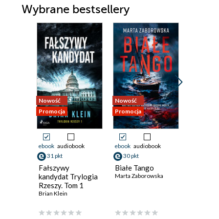
Wybrane bestsellery
Nowość
Nowość
Nowość
Promocja
Promocja
Promocja
ebook
audiobook
ebook
audiobook
ebook
aud
31 pkt
30 pkt
43 pkt
Fałszywy
Białe Tango
Cena mil
kandydat Trylogia
Marta Zaborowska
Gabriela P
Rzeszy. Tom 1
Brian Klein