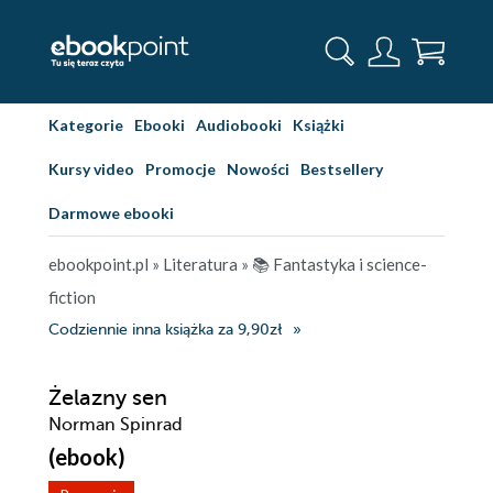
Kategorie
Ebooki
Audiobooki
Książki
Kursy video
Promocje
Nowości
Bestsellery
Darmowe ebooki
ebookpoint.pl
»
Literatura
»
📚 Fantastyka i science-
fiction
Codziennie inna książka za 9,90zł
Żelazny sen
Norman Spinrad
(ebook)