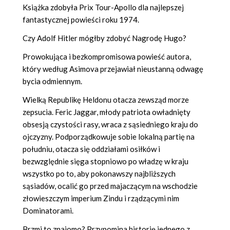
Książka zdobyła Prix Tour-Apollo dla najlepszej
fantastycznej powieści roku 1974.
Czy Adolf Hitler mógłby zdobyć Nagrodę Hugo?
Prowokująca i bezkompromisowa powieść autora,
który według Asimova przejawiał nieustanną odwagę
bycia odmiennym.
Wielką Republikę Heldonu otacza zewsząd morze
zepsucia. Feric Jaggar, młody patriota owładnięty
obsesją czystości rasy, wraca z sąsiedniego kraju do
ojczyzny. Podporządkowuje sobie lokalną partię na
południu, otacza się oddziałami osiłków i
bezwzględnie sięga stopniowo po władzę w kraju
wszystko po to, aby pokonawszy najbliższych
sąsiadów, ocalić go przed majaczącym na wschodzie
złowieszczym imperium Zindu i rządzącymi nim
Dominatorami.
Brzmi to znajomo? Przypomina historię jednego z