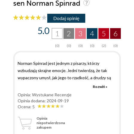
sen Norman Spinrad
Dodaj opinię
5.0
1
2
3
4
5
6
(0)
(0)
(0)
(0)
(2)
(0)
Norman Spinrad jest jednym z pisarzy, którzy
wzbudzają skrajne emocje. Jedni twierdzą, że tak
wypaczony umysł, jak jego to rzadkość, a drudzy są
zafascynowani tym, co potrafi ludzka wyobraźnia
Rozwiń »
stworzyć. Takie powieści to także świetny materiał
Opinia: Wystukane Recenzje
do dyskusji, klubów książki. Historia, która znajduje
Opinia dodana: 2024-09-19
się za okładką "Żelaznego snu" to książka w książce.
Ocena: 5
Ta, która została umieszczona w środku istnieje w
Opinia
alternatywnej rzeczywistości i zdobyła w niej
niepotwierdzona
zakupem
nagrodę Hugo. Nie było by w tym niczego dziwnego i