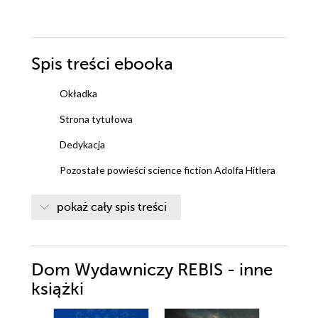
Spis treści
ebooka
Okładka
Strona tytułowa
Dedykacja
Pozostałe powieści science fiction Adolfa Hitlera
O autorze
pokaż cały spis treści
WŁADCA SWASTYKI
1
Dom Wydawniczy REBIS - inne
2
książki
3