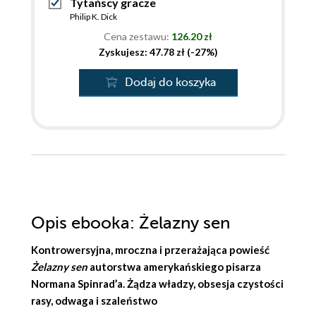
Tytańscy gracze
Philip K. Dick
Cena zestawu:
126.20 zł
Zyskujesz: 47.78 zł (-27%)
Dodaj do koszyka
Opis
ebooka
: Żelazny sen
Kontrowersyjna, mroczna i przerażająca powieść
Żelazny sen
autorstwa amerykańskiego pisarza
Normana Spinrad’a
. Żądza władzy, obsesja czystości
rasy, odwaga i szaleństwo