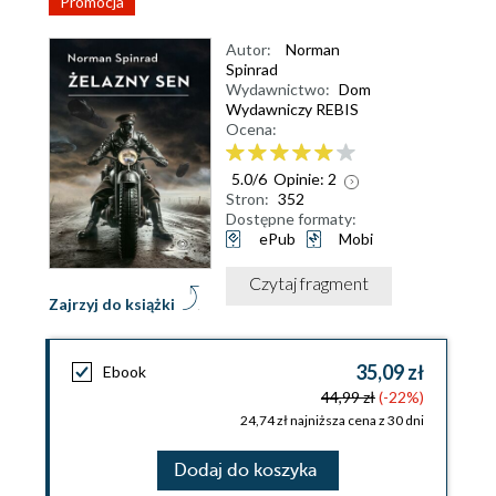
Promocja
Autor:
Norman
Spinrad
Wydawnictwo:
Dom
Wydawniczy REBIS
Ocena:
5.0
/
6
Opinie:
2
Stron:
352
Dostępne formaty:
ePub
Mobi
Czytaj fragment
Zajrzyj do książki
35,09 zł
Ebook
44,99 zł
(-22%)
24,74 zł najniższa cena z 30 dni
Dodaj do koszyka