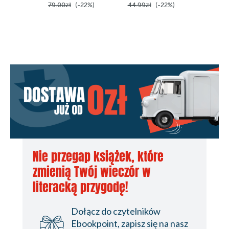
79.00zł
(-22%)
44.99zł
(-22%)
39.99z
Seria Wehikuł czasu"
Spis treści
Strona redakcyjna
Nie przegap książek, które
zmienią Twój wieczór w
literacką przygodę!
Dołącz do czytelników
Ebookpoint, zapisz się na nasz