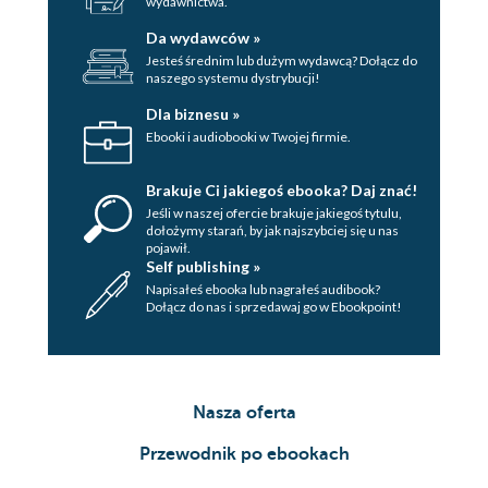
wydawnictwa.
Da wydawców »
Jesteś średnim lub dużym wydawcą? Dołącz do
naszego systemu dystrybucji!
Dla biznesu »
Ebooki i audiobooki w Twojej firmie.
Brakuje Ci jakiegoś ebooka? Daj znać!
Jeśli w naszej ofercie brakuje jakiegoś tytulu,
dołożymy starań, by jak najszybciej się u nas
pojawił.
Self publishing »
Napisałeś ebooka lub nagrałeś audibook?
Dołącz do nas i sprzedawaj go w Ebookpoint!
Nasza oferta
Przewodnik po ebookach