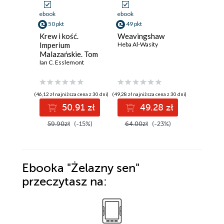
ebook
ebook
ebook
50 pkt
49 pkt
35 pkt
Krew i kość.
Weavingshaw
Złoto i 
Imperium
Heba Al-Wasity
Lyssa Mia 
Malazańskie. Tom
5
Ian C. Esslemont
(46,12 zł najniższa cena z 30 dni)
(49,28 zł najniższa cena z 30 dni)
(43,90 zł najni
50.91 zł
49.28 zł
3
59.90zł
(-15%)
64.00zł
(-23%)
43.90z
Ebooka
"Żelazny sen"
przeczytasz na: