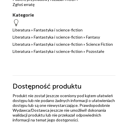
Mimo, że to kontrowersyjny temat i przypuszczam, że
Zgłoś erratę
wielu się nie zgodzi, to uważam, że Spinrad stworzył
Kategorie
powieść tak kontrowersyjną, że strach powiedzieć,
że jest po prostu świetna. Alternatywnych
Literatura
»
Fantastyka i science-fiction
rzeczywistości w literaturze można szukać i znaleźć je
Literatura
»
Fantastyka i science-fiction
»
Fantasy
bez problemu, ale któż miałby odwagę z Hitlera zrobić
Literatura
»
Fantastyka i science-fiction
»
Science Fiction
człowieka zbierającego nagrody za napisane przez
Literatura
siebie powieści? No i które wydawnictwo
»
Fantastyka i science-fiction
»
Pozostałe
zdecydowałoby się taką książkę wydać? Chapeau bas
dla Domu Wydawniczego Rebis, że trafiła ona do
Wehikułu Czasu, a czytelnikom dzięki temu pozwolili
poznać jedną z najbardziej kontrowersyjnych książek,
Dostępność produktu
jakie ujrzały światło dzienne. Oby takich więcej!
Produkt nie został jeszcze oceniony pod kątem ułatwień
dostępu lub nie podano żadnych informacji o ułatwieniach
dostępu lub są one niewystarczające. Prawdopodobnie
Wydawca/Dostawca jeszcze nie umożliwił dokonania
walidacji produktu lub nie przekazał odpowiednich
informacji na temat jego dostępności.