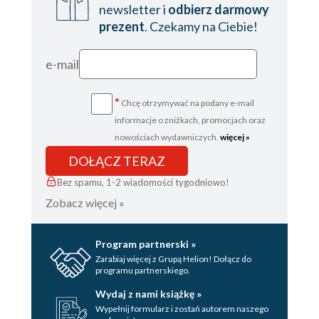
newsletter i
odbierz darmowy
prezent
. Czekamy na Ciebie!
e-mail
*
Chcę otrzymywać na podany e-mail
informacje o zniżkach, promocjach oraz
nowościach wydawniczych.
więcej »
DOŁĄCZ TERAZ
Bez spamu, 1-2 wiadomości tygodniowo!
Zobacz więcej »
Program partnerski »
Zarabiaj więcej z Grupą Helion! Dołącz do
programu partnerskiego.
Wydaj z nami książkę »
Wypełnij formularz i zostań autorem naszego