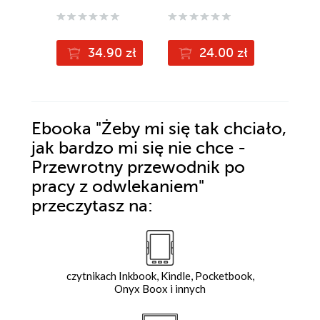
życie!
34.90 zł
24.00 zł
1
Ebooka
"Żeby mi się tak chciało,
jak bardzo mi się nie chce -
Przewrotny przewodnik po
pracy z odwlekaniem"
przeczytasz na:
czytnikach Inkbook, Kindle, Pocketbook,
Onyx Boox i innych