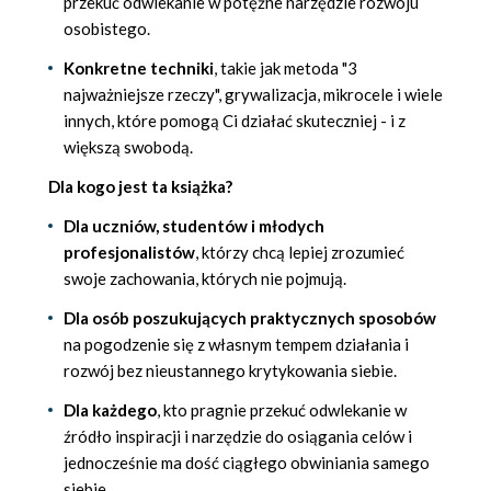
przekuć odwlekanie w potężne narzędzie rozwoju
osobistego.
Konkretne techniki
, takie jak metoda "3
najważniejsze rzeczy", grywalizacja, mikrocele i wiele
innych, które pomogą Ci działać skuteczniej - i z
większą swobodą.
Dla kogo jest ta książka?
Dla uczniów, studentów i młodych
profesjonalistów
, którzy chcą lepiej zrozumieć
swoje zachowania, których nie pojmują.
Dla osób poszukujących praktycznych sposobów
na pogodzenie się z własnym tempem działania i
rozwój bez nieustannego krytykowania siebie.
Dla każdego
, kto pragnie przekuć odwlekanie w
źródło inspiracji i narzędzie do osiągania celów i
jednocześnie ma dość ciągłego obwiniania samego
siebie.