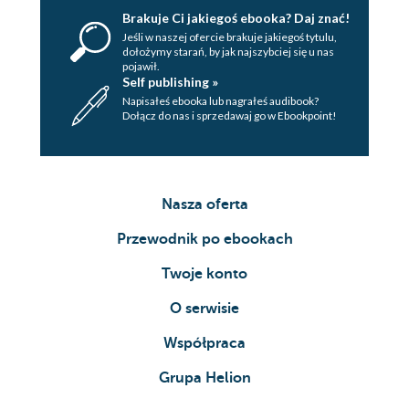
Brakuje Ci jakiegoś ebooka? Daj znać!
Jeśli w naszej ofercie brakuje jakiegoś tytulu,
dołożymy starań, by jak najszybciej się u nas
pojawił.
Self publishing »
Napisałeś ebooka lub nagrałeś audibook?
Dołącz do nas i sprzedawaj go w Ebookpoint!
Nasza oferta
Przewodnik po ebookach
Twoje konto
O serwisie
Współpraca
Grupa Helion