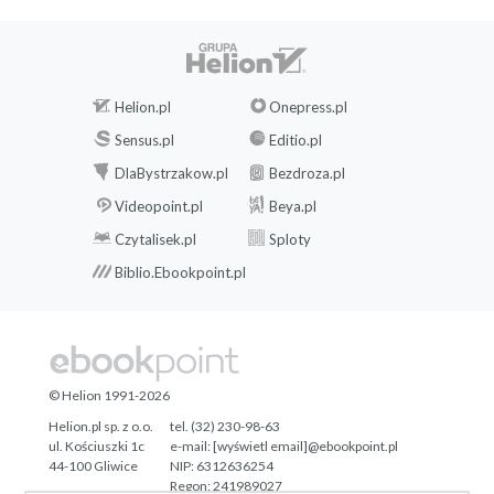
Helion.pl
Onepress.pl
Sensus.pl
Editio.pl
DlaBystrzakow.pl
Bezdroza.pl
Videopoint.pl
Beya.pl
Czytalisek.pl
Sploty
Biblio.Ebookpoint.pl
© Helion 1991-2026
Helion.pl sp. z o.o.
tel. (32) 230-98-63
ul. Kościuszki 1c
e-mail:
[wyświetl email]@ebookpoint.pl
44-100 Gliwice
NIP: 6312636254
Regon: 241989027