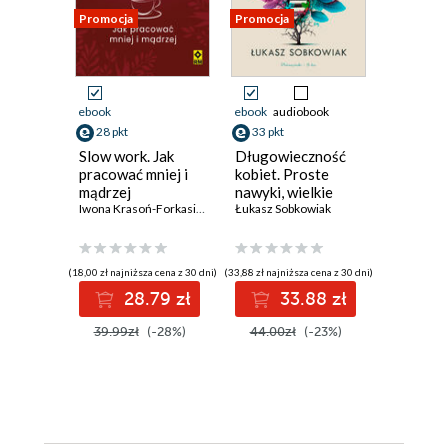
Promocja
Promocja
Promocja
ebook
ebook
audiobook
ebook
aud
28 pkt
33 pkt
książka
Slow work. Jak
Długowieczność
35 pkt
pracować mniej i
kobiet. Proste
mądrzej
nawyki, wielkie
Marek Au
Iwona Krasoń-Forkasiewicz
efekty
Łukasz Sobkowiak
Stoicka
władcy
Donald J. 
(18,00 zł najniższa cena z 30 dni)
(33,88 zł najniższa cena z 30 dni)
28.79 zł
33.88 zł
(29,95 zł najni
39.99zł
(-28%)
44.00zł
(-23%)
3
59.90z