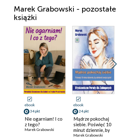
Marek Grabowski - pozostałe
książki
ebook
ebook
ebook
34 pkt
24 pkt
16 pkt
Nie ogarniam! I co
Mądrze pokochaj
Dobry S
z tego?
siebie. Poświęć 10
Krokach
Marek Grabowski
minut dziennie, by
Praktyc
odmienić swoje
Marek Grabowski
Przewod
Marek Gra