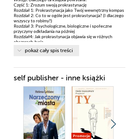
Część 1: Zrozum swoją prokrastynację
Rozdział 1: Prokrastynacja jako Twój wewnętrzny kompas
Rozdział 2: Co to w ogóle jest prokrastynacja? (I dlaczego
wszyscy to robimy?)
Rozdział 3: Psychologiczne, biologiczne i społeczne
przyczyny odkładania na później
Rozdział4: Jak prokrastynacja objawia się w różnych
obszarach życia
Rozdział 5: Typy prokrastynatorów – którym z nich jesteś
pokaż cały spis treści
Ty?
Część 2: Pozytywna strona prokrastynacji
Rozdział 6: Prokrastynacja jako nauczyciel – Co unikanie
zadań może nam powiedzieć o nas samych
Rozdział 7: „Ukryte wiadomości” w prokrastynacji – czego
self publisher - inne książki
się dowiadujesz o sobie?
Rozdział 8: Kiedy prokrastynacja pomaga
Część 3: Jak przechytrzyć swoją prokrastynację?
Rozdział 9: Jak przeformułować zadania? - Zasada 3P:
Pasja, Prosty start, Powód
Rozdział 10: Mikroaktywności – zacznij od najmniejszego
kroku, czyli jak zmniejszyć opór przed działaniem,
zaczynając od mikrocelów
Rozdział 11: Techniki jak radzić sobie z pokusami
odwlekania w chwili ich wystąpienia
Promocja