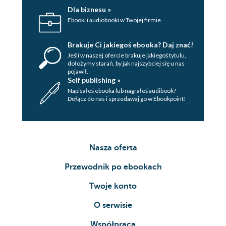
Dla biznesu »
Ebooki i audiobooki w Twojej firmie.
Brakuje Ci jakiegoś ebooka? Daj znać!
Jeśli w naszej ofercie brakuje jakiegoś tytulu,
dołożymy starań, by jak najszybciej się u nas
pojawił.
Self publishing »
Napisałeś ebooka lub nagrałeś audibook?
Dołącz do nas i sprzedawaj go w Ebookpoint!
Nasza oferta
Przewodnik po ebookach
Twoje konto
O serwisie
Współpraca