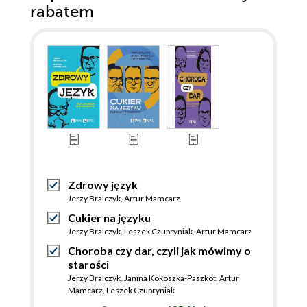
rabatem
Zdrowy język
Jerzy Bralczyk
,
Artur Mamcarz
Cukier na języku
Jerzy Bralczyk
,
Leszek Czupryniak
,
Artur Mamcarz
Choroba czy dar, czyli jak mówimy o
starości
Jerzy Bralczyk
,
Janina Kokoszka-Paszkot
,
Artur
Mamcarz
,
Leszek Czupryniak