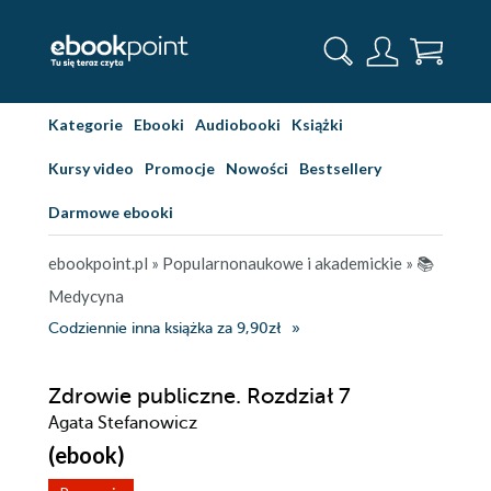
Kategorie
Ebooki
Audiobooki
Książki
Kursy video
Promocje
Nowości
Bestsellery
Darmowe ebooki
ebookpoint.pl
»
Popularnonaukowe i akademickie
»
📚
Medycyna
Codziennie inna książka za 9,90zł
Zdrowie publiczne. Rozdział 7
Agata Stefanowicz
(ebook)