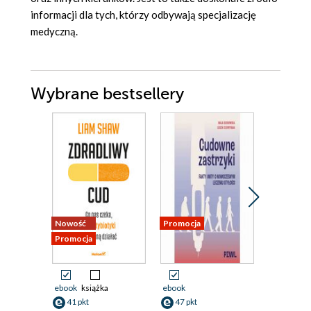
informacji dla tych, którzy odbywają specjalizację
medyczną.
Wybrane bestsellery
Nowość
Promocja
Nowość
Promocja
Promocja
ebook
książka
ebook
ebook
aud
41 pkt
47 pkt