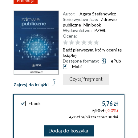
Promocja
Autor:
Agata Stefanowicz
Serie wydawnicze:
Zdrowie
publiczne- Minibook
Wydawnictwo:
PZWL
Ocena:
Bądź pierwszym, który oceni tę
książkę
Dostępne formaty:
ePub
Mobi
Czytaj fragment
Zajrzyj do książki
5,76 zł
Ebook
7,20 zł
(-20%)
4,68 zł najniższa cena z 30 dni
Dodaj do koszyka