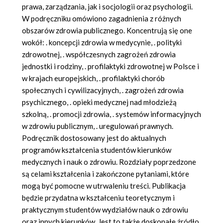
prawa, zarządzania, jak i socjologii oraz psychologii.
W podręczniku omówiono zagadnienia z różnych
obszarów zdrowia publicznego. Koncentrują się one
wokół: . koncepcji zdrowia w medycynie, . polityki
zdrowotnej, . współczesnych zagrożeń zdrowia
jednostki i rodziny, . profilaktyki zdrowotnej w Polsce i
w krajach europejskich, . profilaktyki chorób
społecznych i cywilizacyjnych, . zagrożeń zdrowia
psychicznego, . opieki medycznej nad młodzieżą
szkolną, . promocji zdrowia, . systemów informacyjnych
w zdrowiu publicznym, . uregulowań prawnych.
Podręcznik dostosowany jest do aktualnych
programów kształcenia studentów kierunków
medycznych i nauk o zdrowiu. Rozdziały poprzedzone
są celami kształcenia i zakończone pytaniami, które
mogą być pomocne w utrwaleniu treści. Publikacja
będzie przydatna w kształceniu teoretycznym i
praktycznym studentów wydziałów nauk o zdrowiu
oraz innych kierunków. Jest to także doskonałe źródło