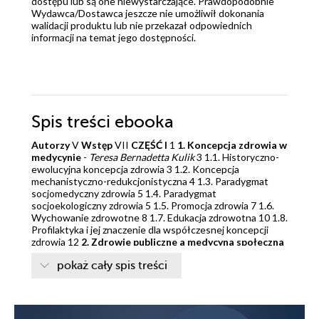
dostępu lub są one niewystarczające. Prawdopodobnie
Wydawca/Dostawca jeszcze nie umożliwił dokonania
walidacji produktu lub nie przekazał odpowiednich
informacji na temat jego dostępności.
Spis treści
ebooka
Autorzy
V
Wstęp
VII
CZĘŚĆ I
1
1. Koncepcja zdrowia w
medycynie
-
Teresa Bernadetta Kulik
3 1.1. Historyczno-
ewolucyjna koncepcja zdrowia 3 1.2. Koncepcja
mechanistyczno-redukcjonistyczna 4 1.3. Paradygmat
socjomedyczny zdrowia 5 1.4. Paradygmat
socjoekologiczny zdrowia 5 1.5. Promocja zdrowia 7 1.6.
Wychowanie zdrowotne 8 1.7. Edukacja zdrowotna 10 1.8.
Profilaktyka i jej znaczenie dla współczesnej koncepcji
zdrowia 12
2. Zdrowie publiczne a medycyna społeczna
-
Maciej Latalski, Anna Pacian
18 2.1. Zakres i zadania
pokaż cały spis treści
medycyny społecznej 18 2.2. Zakres i zadania zdrowia
publicznego 19 2.2.1. Podstawowe funkcje zdrowia
publicznego 21 2.2.2. Znaczenie problematyki zdrowia
publicznego i medycyny zapobiegawczej 23 2.2.3.
Podstawowa opieka zdrowotna w realizacji treści zdrowia