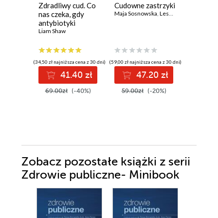
książka
Zdradliwy cud. Co
Cudowne zastrzyki
41 pkt
nas czeka, gdy
Maja Sosnowska
,
Leszek Czupryniak
antybiotyki
Kłamst
przestaną działać
Liam Shaw
medycyn
Wszystk
musisz w
Robert Lu
aby zadb
(34,50 zł najniższa cena z 30 dni)
(59,00 zł najniższa cena z 30 dni)
zdrowie 
41.40 zł
47.20 zł
długo
(34,50 zł najni
69.00zł
(-40%)
59.00zł
(-20%)
4
69.00z
Zobacz pozostałe książki z serii
Zdrowie publiczne- Minibook