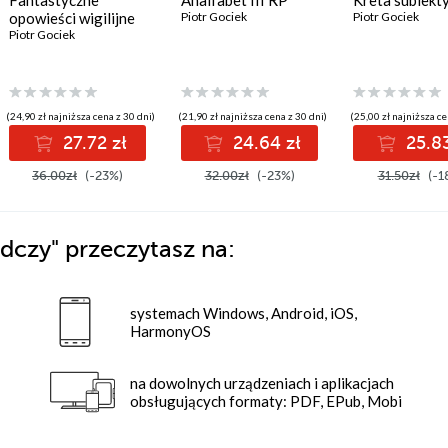
Fantastyczne
Analfabet III RP
Kreta subiekt
opowieści wigilijne
Piotr Gociek
Piotr Gociek
Piotr Gociek
(24,90 zł najniższa cena z 30 dni)
(21,90 zł najniższa cena z 30 dni)
(25,00 zł najniższa ce
27.72 zł
24.64 zł
25.83
36.00zł
(-23%)
32.00zł
(-23%)
31.50zł
(-1
edczy"
przeczytasz na:
systemach Windows, Android, iOS,
HarmonyOS
na dowolnych urządzeniach i aplikacjach
obsługujących formaty: PDF, EPub, Mobi