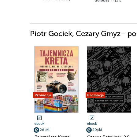
36.90zł
(-15%)
Piotr Gociek, Cezary Gmyz - po
Promocja
Promocja
ebook
ebook
26 pkt
20 pkt