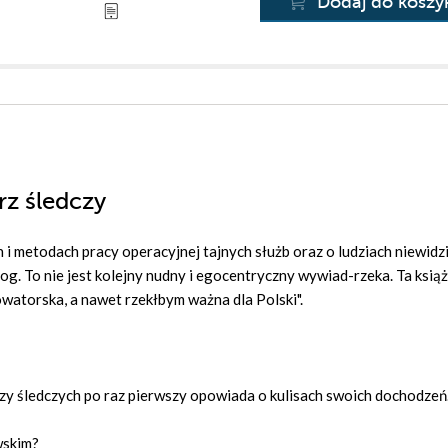
Dodaj do koszy
rz śledczy
h i metodach pracy operacyjnej tajnych służb oraz o ludziach niewid
olog. To nie jest kolejny nudny i egocentryczny wywiad-rzeka. Ta ksią
owatorska, a nawet rzekłbym ważna dla Polski".
rzy śledczych po raz pierwszy opowiada o kulisach swoich dochodzeń
wskim?