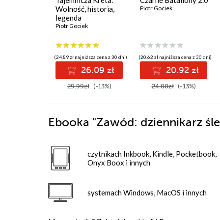
Tajemnicza Kreta.
Czarne Bataliony 2.0
Wolność, historia,
Piotr Gociek
legenda
Piotr Gociek
(24,89 zł najniższa cena z 30 dni)
(20,62 zł najniższa cena z 30 dni)
26.09 zł
20.92 zł
29.99zł
(-13%)
24.00zł
(-13%)
Ebooka
"Zawód: dziennikarz śl
czytnikach Inkbook, Kindle, Pocketbook,
Onyx Boox i innych
systemach Windows, MacOS i innych