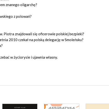
iem znanego oligarchę?
owskiego z polowań?
. Piotra znajdowali się oficerowie polskiej bezpieki?
ietnia 2010 czekał na polską delegację w Smoleńsku?
a?
zebać w życiorysie i ujawnia własny.