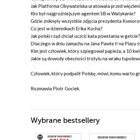
Jak Platforma Obywatelska uratowała przed więzien
Kto był najgroźniejszym agentem SB w Watykanie?
Gdzie zniknęły wszystkie zdjęcia prezydenta Komor
Co jest w dziennikach Erika Kocha?
Jak polski rząd chciał uczcić kata powstania w getcie?
Dlaczego w dniu zamachu na Jana Pawła II na Placu św
Kim jest człowiek, który szpiegował papieża, a 10 kw
Jakie są dowody obecności trotylu na wraku tupolew
Człowiek, który podpalił Polskę, mówi, komu warto gr
Rozmawia Piotr Gociek.
Wybrane bestsellery