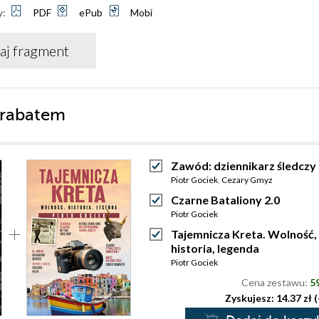
y:
PDF
ePub
Mobi
aj fragment
 rabatem
Zawód: dziennikarz śledczy
Piotr Gociek
,
Cezary Gmyz
Czarne Bataliony 2.0
Piotr Gociek
Tajemnicza Kreta. Wolność,
historia, legenda
Piotr Gociek
Cena zestawu:
59
Zyskujesz: 14.37 zł 