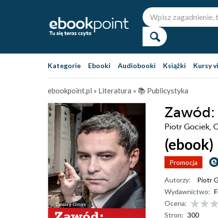
Kategorie
Ebooki
Audiobooki
Książki
Kursy v
ebookpoint.pl
»
Literatura
»
📚 Publicystyka
Zawód: 
Piotr Gociek,
(ebook)
Promocja
Autorzy:
Piotr 
Wydawnictwo:
F
Ocena:
Stron:
300