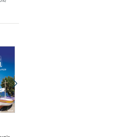
0%)
22.50zł
(-20%)
Promocja
Promocja
ebook
ebook
20 pkt
20 pkt