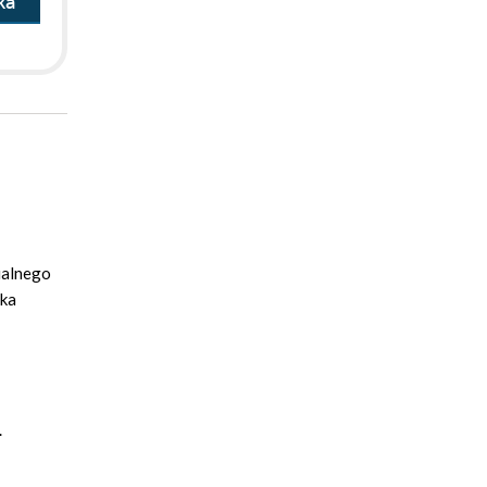
ka
zialnego
żka
.