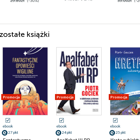
29.80zł
(-30%)
39.00zł
(-2
zostałe książki
Promocja
Promocja
Promocja
ebook
ebook
ebook
27 pkt
24 pkt
25 pkt