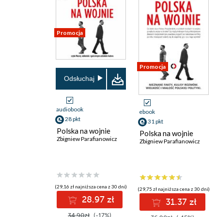
Promocja
Promocja
Odsłuchaj
audiobook
ebook
28 pkt
31 pkt
Polska na wojnie
Polska na wojnie
Zbigniew Parafianowicz
Zbigniew Parafianowicz
(29,16 zł najniższa cena z 30 dni)
(29,75 zł najniższa cena z 30 dni)
28.97 zł
31.37 zł
34.90zł
(-17%)