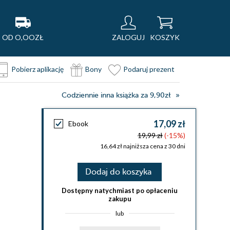
OD O,OOZŁ
ZALOGUJ
KOSZYK
Pobierz aplikację
Bony
Podaruj prezent
Codziennie inna książka za 9,90zł
17,09 zł
Ebook
19,99 zł
(-15%)
16,64 zł najniższa cena z 30 dni
Dodaj do koszyka
Dostępny natychmiast po opłaceniu
zakupu
lub