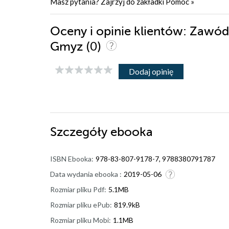
Masz pytania? Zajrzyj do zakładki
Pomoc
»
Oceny i opinie klientów: Zawód:
(0)
Gmyz
Dodaj opinię
Szczegóły
ebooka
ISBN Ebooka:
978-83-807-9178-7, 9788380791787
Data wydania ebooka :
2019-05-06
Rozmiar pliku Pdf:
5.1MB
Rozmiar pliku ePub:
819.9kB
Rozmiar pliku Mobi:
1.1MB