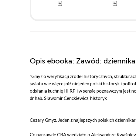
Opis
ebooka
: Zawód: dziennika
"Gmyz o weryfikacji źródeł historycznych, strukturac
świata wie więcej niż niejeden polski historyk i polit
odsłania kuchnię III RP i w sensie poznawczym jest n
dr hab. Sławomir Cenckiewicz, historyk
Cezary Gmyz. Jeden z najlepszych polskich dziennika
Co naprawdę CBA wiedziało o Aleksandrze Kwaśnie