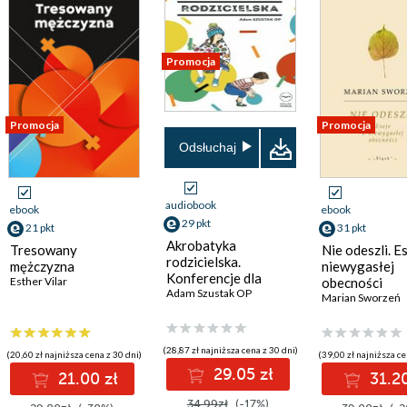
Promocja
Promocja
Promocja
Odsłuchaj
audiobook
ebook
ebook
29 pkt
21 pkt
31 pkt
Akrobatyka
Tresowany
Nie odeszli. E
rodzicielska.
mężczyzna
niewygasłej
Konferencje dla
Esther Vilar
obecności
rodziców i
Adam Szustak OP
Marian Sworzeń
opiekunów
(28,87 zł najniższa cena z 30 dni)
(20,60 zł najniższa cena z 30 dni)
(39,00 zł najniższa ce
29.05 zł
21.00 zł
31.20
34.99zł
(-17%)