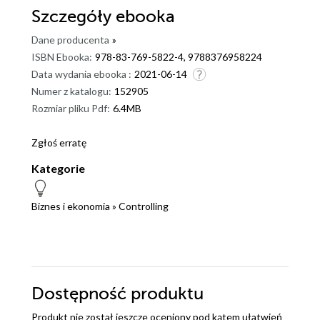
Szczegóły
ebooka
Dane producenta
»
ISBN Ebooka:
978-83-769-5822-4, 9788376958224
Data wydania ebooka :
2021-06-14
Numer z katalogu:
152905
Rozmiar pliku Pdf:
6.4MB
Zgłoś erratę
Kategorie
Biznes i ekonomia
»
Controlling
Dostępność produktu
Produkt nie został jeszcze oceniony pod kątem ułatwień