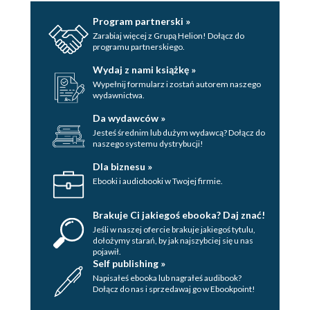
Program partnerski »
Zarabiaj więcej z Grupą Helion! Dołącz do
programu partnerskiego.
Wydaj z nami książkę »
Wypełnij formularz i zostań autorem naszego
wydawnictwa.
Da wydawców »
Jesteś średnim lub dużym wydawcą? Dołącz do
naszego systemu dystrybucji!
Dla biznesu »
Ebooki i audiobooki w Twojej firmie.
Brakuje Ci jakiegoś ebooka? Daj znać!
Jeśli w naszej ofercie brakuje jakiegoś tytulu,
dołożymy starań, by jak najszybciej się u nas
pojawił.
Self publishing »
Napisałeś ebooka lub nagrałeś audibook?
Dołącz do nas i sprzedawaj go w Ebookpoint!