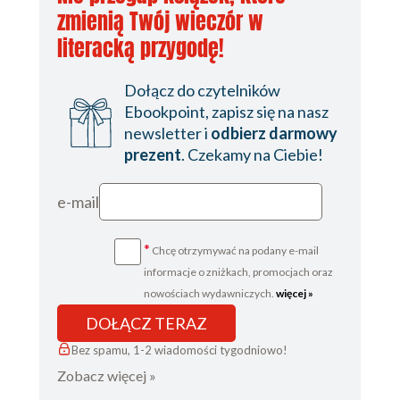
MŚP. Weryfikacja empiryczna 114
zmienią Twój wieczór w
Zakończenie 119
literacką przygodę!
Bibliografia 122
Spis rysunków 126
Dołącz do czytelników
Spis tabel 126
Ebookpoint, zapisz się na nasz
newsletter i
odbierz darmowy
Summary 128
prezent
. Czekamy na Ciebie!
e-mail
*
Chcę otrzymywać na podany e-mail
informacje o zniżkach, promocjach oraz
nowościach wydawniczych.
więcej »
DOŁĄCZ TERAZ
Bez spamu, 1-2 wiadomości tygodniowo!
Zobacz więcej »