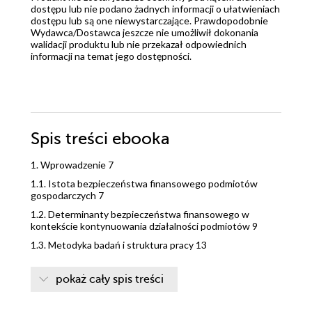
dostępu lub nie podano żadnych informacji o ułatwieniach
dostępu lub są one niewystarczające. Prawdopodobnie
Wydawca/Dostawca jeszcze nie umożliwił dokonania
walidacji produktu lub nie przekazał odpowiednich
informacji na temat jego dostępności.
Spis treści
ebooka
1. Wprowadzenie 7
1.1. Istota bezpieczeństwa finansowego podmiotów
gospodarczych 7
1.2. Determinanty bezpieczeństwa finansowego w
kontekście kontynuowania działalności podmiotów 9
1.3. Metodyka badań i struktura pracy 13
2. Uwarunkowania bezpieczeństwa finansowego 19
pokaż cały spis treści
2.1 Ryzyko a bezpieczeństwo finansowe 19
2.2. Wykorzystanie informacji sprawozdawczej w