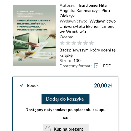
Autorzy:
Bartłomiej Nita
,
Angelika Kaczmarczyk
,
Piotr
Oleksyk
Wydawnictwo:
Wydawnictwo
Uniwersytetu Ekonomicznego
we Wrocławiu
Ocena:
Bądź pierwszym, który oceni tę
książkę
Stron:
130
Dostępny format:
PDF
20,00 zł
Ebook
Dodaj do koszyka
Dostępny natychmiast po opłaceniu zakupu
lub
Kup na prezent