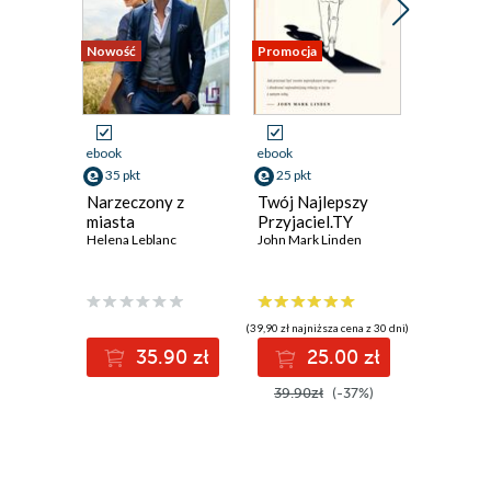
Nowość
Promocja
ebook
ebook
ebook
35 pkt
25 pkt
30 pkt
Narzeczony z
Twój Najlepszy
Lekcja
miasta
Przyjaciel.TY
Magda Ku
Helena Leblanc
John Mark Linden
(39,90 zł najniższa cena z 30 dni)
35.90 zł
25.00 zł
3
39.90zł
(-37%)