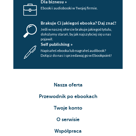
Dla biznesu »
Ebooki i audiobooki w Twojej firmie.
Brakuje Ci jakiegoś ebooka? Daj znać!
Jeśli w naszej ofercie brakuje jakiegoś tytulu,
dołożymy starań, by jak najszybciej się u nas
pojawił.
Self publishing »
Napisałeś ebooka lub nagrałeś audibook?
Dołącz do nas i sprzedawaj go w Ebookpoint!
Nasza oferta
Przewodnik po ebookach
Twoje konto
O serwisie
Współpraca