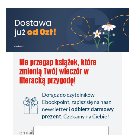
Nie przegap książek, które
zmienią Twój wieczór w
literacką przygodę!
Dołącz do czytelników
Ebookpoint, zapisz się na nasz
newsletter i
odbierz darmowy
prezent
. Czekamy na Ciebie!
e-mail