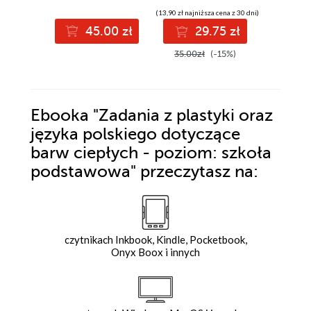
(13,90 zł najniższa cena z 30 dni)
45.00 zł
29.75 zł
3
35.00zł
(-15%)
Ebooka
"Zadania z plastyki oraz
języka polskiego dotyczące
barw ciepłych - poziom: szkoła
podstawowa"
przeczytasz na:
czytnikach Inkbook, Kindle, Pocketbook,
Onyx Boox i innych