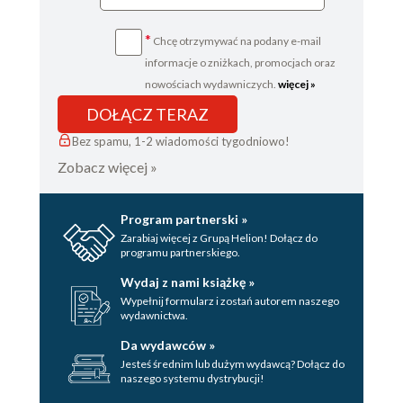
*
Chcę otrzymywać na podany e-mail
informacje o zniżkach, promocjach oraz
nowościach wydawniczych.
więcej »
DOŁĄCZ TERAZ
Bez spamu, 1-2 wiadomości tygodniowo!
Zobacz więcej »
Program partnerski »
Zarabiaj więcej z Grupą Helion! Dołącz do
programu partnerskiego.
Wydaj z nami książkę »
Wypełnij formularz i zostań autorem naszego
wydawnictwa.
Da wydawców »
Jesteś średnim lub dużym wydawcą? Dołącz do
naszego systemu dystrybucji!