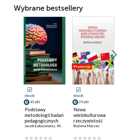
Wybrane bestsellery
Promocja
ebook
ebook
ebook
45 pkt
29 pkt
39 pkt
Podstawy
Nowa
Impas. O
metodologii badań
wielokulturowa
utrata, 
pedagogicznych
rzeczywistość
sztuka
Jacek Łukasiewicz
,
Wiesław Kowalski
polskiej szkoły
Bożena Marzec
Maria Pop