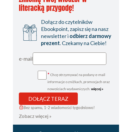
literacką przygodę!
Dołącz do czytelników
Ebookpoint, zapisz się na nasz
newsletter i
odbierz darmowy
prezent
. Czekamy na Ciebie!
e-mail
*
Chcę otrzymywać na podany e-mail
informacje o zniżkach, promocjach oraz
nowościach wydawniczych.
więcej »
DOŁĄCZ TERAZ
Bez spamu, 1-2 wiadomości tygodniowo!
Zobacz więcej »