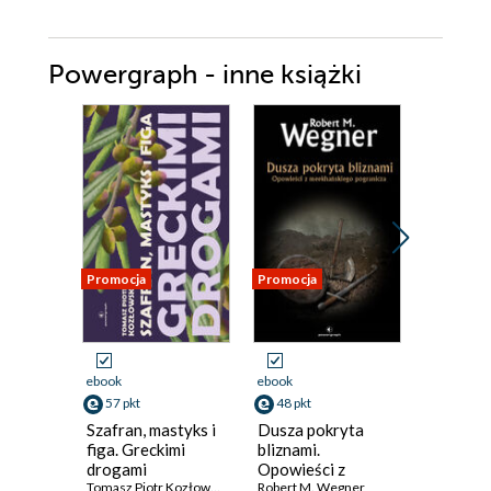
Powergraph - inne książki
Promocja
Promocja
Promocja
ebook
ebook
ebook
57 pkt
48 pkt
49 pkt
Szafran, mastyks i
Dusza pokryta
Agla. Ab
figa. Greckimi
bliznami.
3
drogami
Opowieści z
Radek Rak
Tomasz Piotr Kozłowski
meekhańskiego
Robert M. Wegner