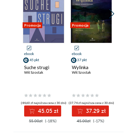
Promocja
Promocja
Promocja
ebook
ebook
ebook
45 pkt
37 pkt
32 pkt
Suche strugi
Wylinka
Oberki 
Wit Szostak
Wit Szostak
świata
Wit Szosta
(44,60 zł najniższa cena z 30 dni)
(37,74 zł najniższa cena z 30 dni)
(22,70 zł najni
45.05 zł
37.29 zł
3
55.00zł
(-18%)
45.00zł
(-17%)
38.00z