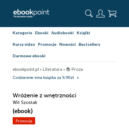
Kategorie
Ebooki
Audiobooki
Książki
Kursy video
Promocje
Nowości
Bestsellery
Darmowe ebooki
ebookpoint.pl
»
Literatura
»
📚 Proza
Codziennie inna książka za 9,90zł
Wróżenie z wnętrzności
Wit Szostak
(ebook)
Promocja