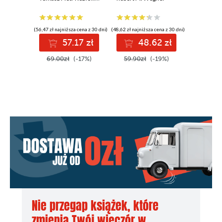
pogranicza
(56,47 zł najniższa cena z 30 dni)
(48,62 zł najniższa cena z 30 dni)
(49,09 zł najni
57.17 zł
48.62 zł
4
69.00zł
(-17%)
59.90zł
(-19%)
60.00z
Nie przegap książek, które
zmienią Twój wieczór w