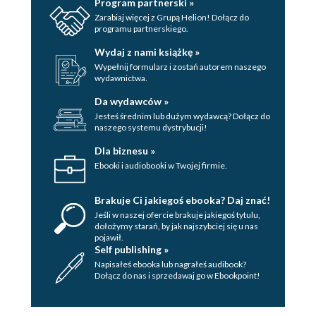
Program partnerski »
Zarabiaj więcej z Grupą Helion! Dołącz do
programu partnerskiego.
Wydaj z nami książkę »
Wypełnij formularz i zostań autorem naszego
wydawnictwa.
Da wydawców »
Jesteś średnim lub dużym wydawcą? Dołącz do
naszego systemu dystrybucji!
Dla biznesu »
Ebooki i audiobooki w Twojej firmie.
Brakuje Ci jakiegoś ebooka? Daj znać!
Jeśli w naszej ofercie brakuje jakiegoś tytulu,
dołożymy starań, by jak najszybciej się u nas
pojawił.
Self publishing »
Napisałeś ebooka lub nagrałeś audibook?
Dołącz do nas i sprzedawaj go w Ebookpoint!