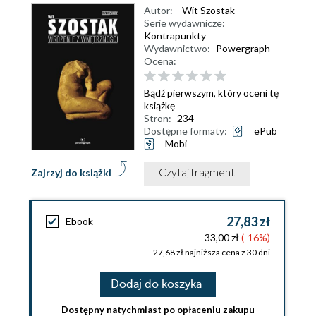
Autor:
Wit Szostak
Serie wydawnicze:
Kontrapunkty
Wydawnictwo:
Powergraph
Ocena:
Bądź pierwszym, który oceni tę
książkę
Stron:
234
Dostępne formaty:
ePub
Mobi
Czytaj fragment
Zajrzyj do książki
27,83 zł
Ebook
33,00 zł
(-16%)
27,68 zł najniższa cena z 30 dni
Dodaj do koszyka
Dostępny natychmiast po opłaceniu zakupu