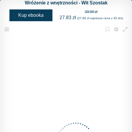
Wróżenie z wnętrzności - Wit Szostak
33.00 zł
Kup ebooka
27.83 zł
(27,68 zł najniższa cena z 30 dni)
Menu
Bookmark
Settings
Full