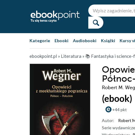
Kategorie
Ebooki
Audiobooki
Książki
Kursy v
ebookpoint.pl
»
Literatura
»
📚 Fantastyka i science-f
Opowieś
Północ-
Robert M. Weg
(ebook)
+44 pkt
Autor:
Robert 
Serie wydawnicze
Wydawnictwo:
P