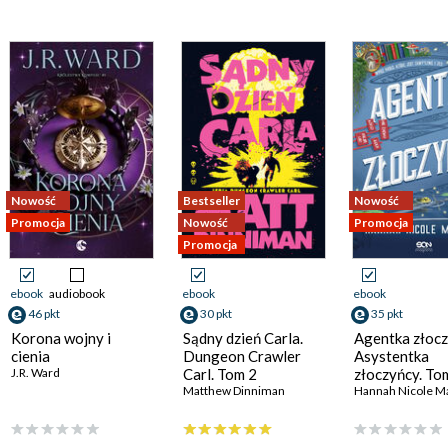
Nowość
Bestseller
Nowość
Promocja
Nowość
Promocja
Promocja
ebook
audiobook
ebook
ebook
46 pkt
30 pkt
35 pkt
Korona wojny i
Sądny dzień Carla.
Agentka złocz
cienia
Dungeon Crawler
Asystentka
J.R. Ward
Carl. Tom 2
złoczyńcy. To
Matthew Dinniman
Hannah Nicole M