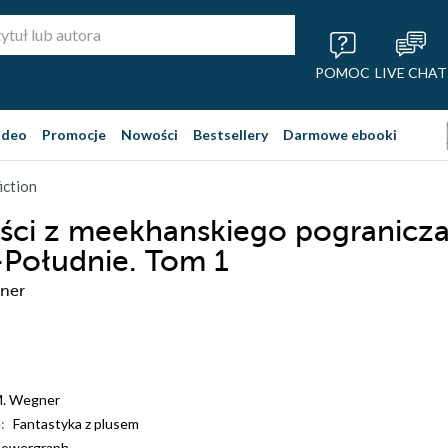
POMOC
LIVE CHAT
ideo
Promocje
Nowości
Bestsellery
Darmowe ebooki
iction
ci z meekhanskiego pogranicza
Południe. Tom 1
ner
M. Wegner
:
Fantastyka z plusem
owergraph