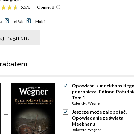
5.5
/
6
Opinie:
8
y:
ePub
Mobi
aj fragment
 rabatem
Opowieści z meekhanskieg
pogranicza. Północ-Południ
Tom 1
Robert M. Wegner
Jeszcze może załopotać.
Opowiadanie ze świata
Meekhanu
Robert M. Wegner