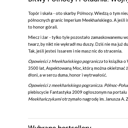
Topór i skała - oto skarby Północy. Wiedzą o tym ni
północnych granic Imperium Meekhańskiego. A jeśli is
to honor górali.
Miecz i żar - tylko tyle pozostało zamaskowanemu wo
twarz, by nikt nie wykradł mu duszy. Dziś nie ma już
Tak, jeśli jesteś Issarem i nie masz nic do stracenia.
Opowieści z Meekhańskiego pogranicza
to książka o 
3500 lat, Aspektowaną Moc, którą można okiełznać żyw
dłoni, a w sercu duma, honor i wytrwałość.
Opowieści z meekhańskiego pogranicza. Północ-Połu
plebiscycie Fantastyka 2009 ogłoszonym na portalu
Meekhańczykami
otrzymało nagrodę im. Janusza A. Z