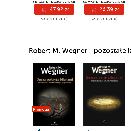
(46,12 zł najniższa cena z 30 dni)
(23,09 zł najniższa cena z 30 dni)
47.92 zł
26.39 zł
59.90zł
(-20%)
32.99zł
(-20%)
Robert M. Wegner - pozostałe k
Promocja