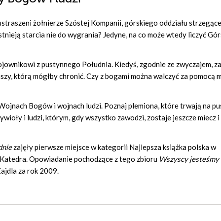
eustraszeni żołnierze Szóstej Kompanii, górskiego oddziału strzegąc
tnieją starcia nie do wygrania? Jedyne, na co może wtedy liczyć Gór
jownikowi z pustynnego Południa. Kiedyś, zgodnie ze zwyczajem, za
 duszy, którą mógłby chronić. Czy z bogami można walczyć za pomocą 
Wojnach Bogów i wojnach ludzi. Poznaj plemiona, które trwają na pu
ioły i ludzi, którym, gdy wszystko zawodzi, zostaje jeszcze miecz i
dnie
zajęły pierwsze miejsce w kategorii Najlepsza książka polska w
 Katedra. Opowiadanie pochodzące z tego zbioru
Wszyscy jesteśmy
ajdla za rok 2009.