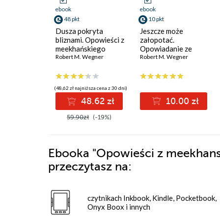
ebook
ebook
48 pkt
10 pkt
Dusza pokryta
Jeszcze może
bliznami. Opowieści z
załopotać.
meekhańskiego
Opowiadanie ze
pogranicza
Robert M. Wegner
świata Meekhanu
Robert M. Wegner
(48,62 zł najniższa cena z 30 dni)
48.62 zł
10.00 zł
59.90zł
(-19%)
Ebooka
"Opowieści z meekhansk
przeczytasz na:
czytnikach Inkbook, Kindle, Pocketbook,
Onyx Boox i innych