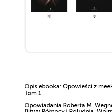
Opis
ebooka
: Opowieści z mee
Tom 1
Opowiadania Roberta M. Wegne
Bitwy Północy i Południa. Wojn