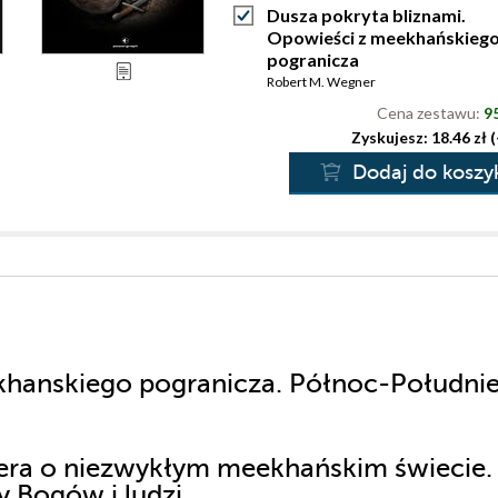
Dusza pokryta bliznami.
Opowieści z meekhańskieg
pogranicza
Robert M. Wegner
Cena zestawu:
95
Zyskujesz: 18.46 zł 
Dodaj do koszy
khanskiego pogranicza. Północ-Południe
ra o niezwykłym meekhańskim świecie.
y Bogów i ludzi