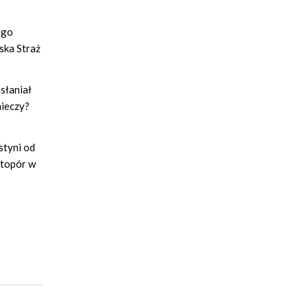
ego
ska Straż
słaniał
mieczy?
styni od
 topór w