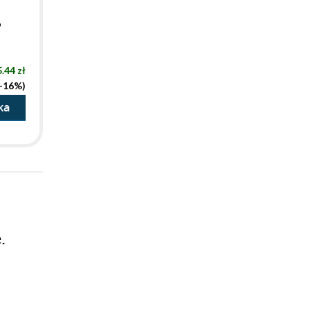
o
.44 zł
(-16%)
ka
.