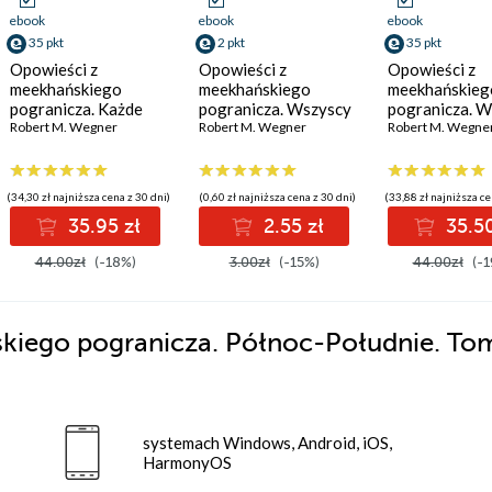
ebook
ebook
ebook
35 pkt
2 pkt
35 pkt
Opowieści z
Opowieści z
Opowieści z
meekhańskiego
meekhańskiego
meekhańskieg
pogranicza. Każde
pogranicza. Wszyscy
pogranicza. 
martwe marzenie.
Robert M. Wegner
jesteśmy
Robert M. Wegner
Zachód. Tom 
Robert M. Wegne
Tom 5
Meekhańczykami
(34,30 zł najniższa cena z 30 dni)
(0,60 zł najniższa cena z 30 dni)
(33,88 zł najniższa ce
35.95 zł
2.55 zł
35.50
44.00zł
(-18%)
3.00zł
(-15%)
44.00zł
(-1
iego pogranicza. Północ-Południe. Tom
systemach Windows, Android, iOS,
HarmonyOS