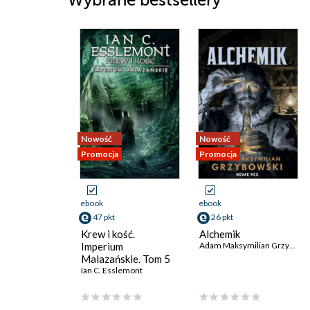
Wybrane bestsellery
Nowość
Nowość
Promocja
Promocja
ebook
ebook
47 pkt
26 pkt
Krew i kość.
Alchemik
Imperium
Adam Maksymilian Grzybowski
Malazańskie. Tom 5
Ian C. Esslemont