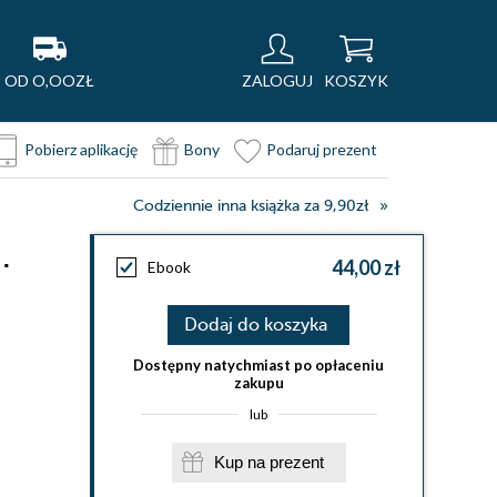
OD O,OOZŁ
ZALOGUJ
KOSZYK
Pobierz aplikację
Bony
Podaruj prezent
Codziennie inna książka za 9,90zł
.
44,00 zł
Ebook
Dodaj do koszyka
Dostępny natychmiast po opłaceniu
zakupu
lub
Kup na prezent