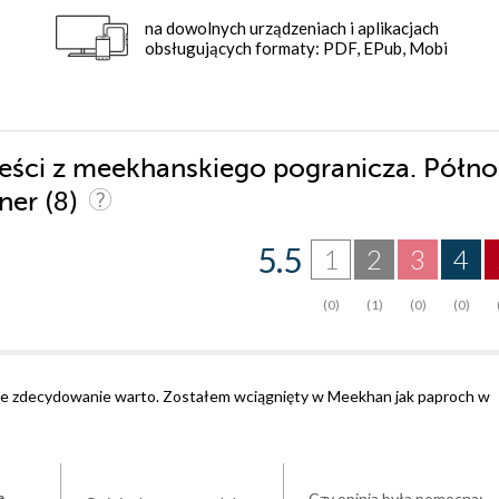
na dowolnych urządzeniach i aplikacjach
obsługujących formaty: PDF, EPub, Mobi
ieści z meekhanskiego pogranicza. Półno
(8)
gner
5.5
1
2
3
4
(0)
(1)
(0)
(0)
 ale zdecydowanie warto. Zostałem wciągnięty w Meekhan jak paproch w
Czy opinia była pomocna:
a