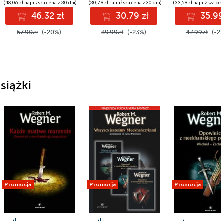
(48,06 zł najniższa cena z 30 dni)
(30,79 zł najniższa cena z 30 dni)
(33,59 zł najniższa ce
46.32 zł
30.79 zł
35.99
57.90zł
(-20%)
39.99zł
(-23%)
47.99zł
(-2
siążki
Promocja
Promocja
Promocja