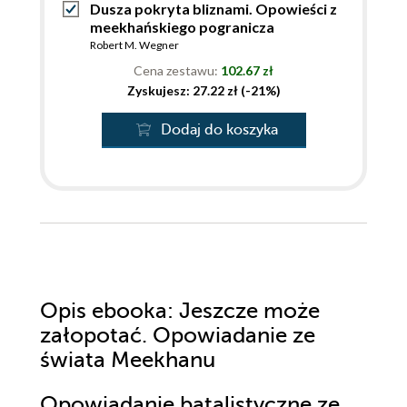
Dusza pokryta bliznami. Opowieści z
meekhańskiego pogranicza
Robert M. Wegner
Cena zestawu:
102.67 zł
Zyskujesz: 27.22 zł (-21%)
Dodaj do koszyka
Opis
ebooka
: Jeszcze może
załopotać. Opowiadanie ze
świata Meekhanu
Opowiadanie batalistyczne ze