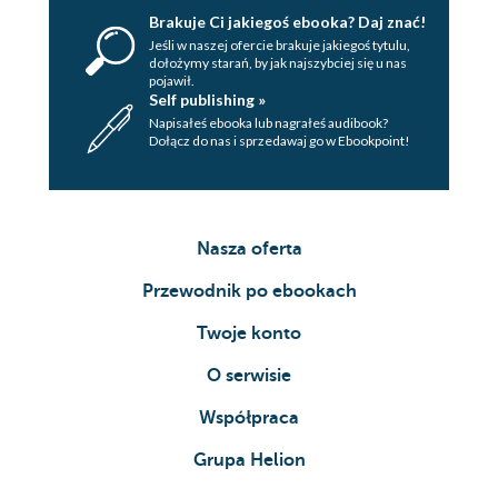
Brakuje Ci jakiegoś ebooka? Daj znać!
Jeśli w naszej ofercie brakuje jakiegoś tytulu,
dołożymy starań, by jak najszybciej się u nas
pojawił.
Self publishing »
Napisałeś ebooka lub nagrałeś audibook?
Dołącz do nas i sprzedawaj go w Ebookpoint!
Nasza oferta
Przewodnik po ebookach
Twoje konto
O serwisie
Współpraca
Grupa Helion