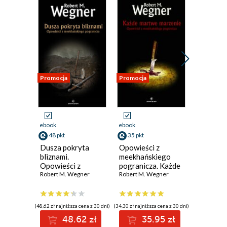
Promocja
Promocja
Promocja
ebook
ebook
ebook
48 pkt
35 pkt
35 pkt
Dusza pokryta
Opowieści z
Opowieś
bliznami.
meekhańskiego
meekhań
Opowieści z
pogranicza. Każde
pogranic
meekhańskiego
Robert M. Wegner
martwe marzenie.
Robert M. Wegner
ze stali.
Robert M.
pogranicza
Tom 5
(48,62 zł najniższa cena z 30 dni)
(34,30 zł najniższa cena z 30 dni)
(34,60 zł najni
48.62 zł
35.95 zł
3