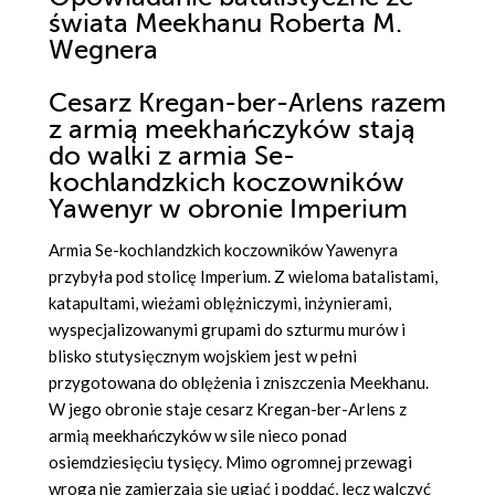
świata Meekhanu Roberta M.
Wegnera
Cesarz Kregan-ber-Arlens razem
z armią meekhańczyków stają
do walki z armia Se-
kochlandzkich koczowników
Yawenyr w obronie Imperium
Armia Se-kochlandzkich koczowników Yawenyra
przybyła pod stolicę Imperium. Z wieloma batalistami,
katapultami, wieżami oblężniczymi, inżynierami,
wyspecjalizowanymi grupami do szturmu murów i
blisko stutysięcznym wojskiem jest w pełni
przygotowana do oblężenia i zniszczenia Meekhanu.
W jego obronie staje cesarz Kregan-ber-Arlens z
armią meekhańczyków w sile nieco ponad
osiemdziesięciu tysięcy. Mimo ogromnej przewagi
wroga nie zamierzają się ugiąć i poddać, lecz walczyć