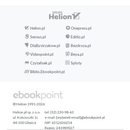
Helion.pl
Onepress.pl
Sensus.pl
Editio.pl
DlaBystrzakow.pl
Bezdroza.pl
Videopoint.pl
Beya.pl
Czytalisek.pl
Sploty
Biblio.Ebookpoint.pl
© Helion 1991-2026
Helion.pl sp. z o.o.
tel. (32) 230-98-63
ul. Kościuszki 1c
e-mail:
[wyświetl email]@ebookpoint.pl
44-100 Gliwice
NIP: 6312636254
Regon: 241989027