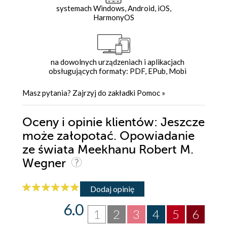
systemach Windows, Android, iOS,
HarmonyOS
na dowolnych urządzeniach i aplikacjach
obsługujących formaty: PDF, EPub, Mobi
Masz pytania? Zajrzyj do zakładki
Pomoc
»
Oceny i opinie klientów: Jeszcze
może załopotać. Opowiadanie
ze świata Meekhanu Robert M.
Wegner
Dodaj opinię
6.0
1
2
3
4
5
6