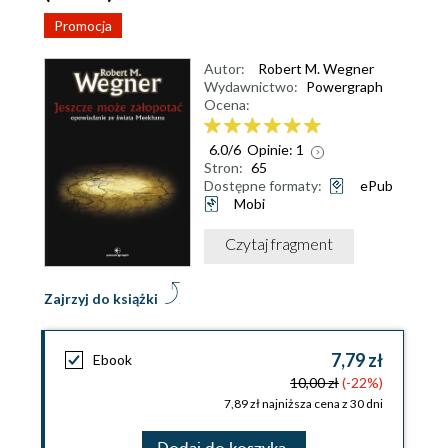
Promocja
Autor:
Robert M. Wegner
Wydawnictwo:
Powergraph
Ocena:
6.0
/
6
Opinie:
1
Stron:
65
Dostępne formaty:
ePub
Mobi
Czytaj fragment
Zajrzyj do książki
7,79 zł
Ebook
10,00 zł
(-22%)
7,89 zł najniższa cena z 30 dni