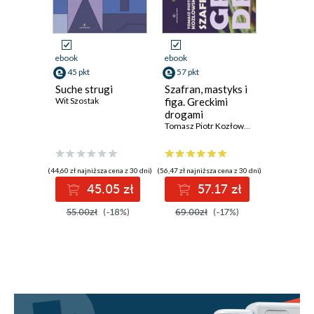
ebook
ebook
ebook
45 pkt
57 pkt
49 pkt
Suche strugi
Szafran, mastyks i
Agla. Ab
Wit Szostak
figa. Greckimi
3
drogami
Radek Rak
Tomasz Piotr Kozłowski
(44,60 zł najniższa cena z 30 dni)
(56,47 zł najniższa cena z 30 dni)
(49,09 zł najni
45.05 zł
57.17 zł
4
55.00zł
(-18%)
69.00zł
(-17%)
60.00z