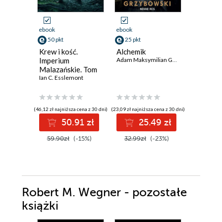
ebook
ebook
ebook
50 pkt
25 pkt
35 pkt
Krew i kość.
Alchemik
Agentka
Imperium
Adam Maksymilian Grzybowski
złoczyńc
Malazańskie. Tom
Asysten
5
Ian C. Esslemont
złoczyńc
(46,12 zł najniższa cena z 30 dni)
(23,09 zł najniższa cena z 30 dni)
(33,59 zł najni
50.91 zł
25.49 zł
3
59.90zł
(-15%)
32.99zł
(-23%)
47.99z
Robert M. Wegner - pozostałe
książki