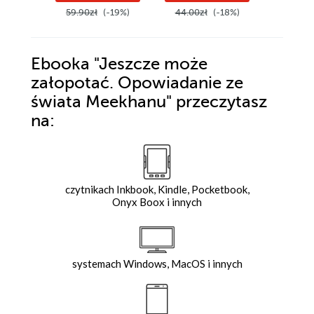
59.90zł
(-19%)
44.00zł
(-18%)
44.00z
Ebooka
"Jeszcze może
załopotać. Opowiadanie ze
świata Meekhanu"
przeczytasz
na:
czytnikach Inkbook, Kindle, Pocketbook,
Onyx Boox i innych
systemach Windows, MacOS i innych