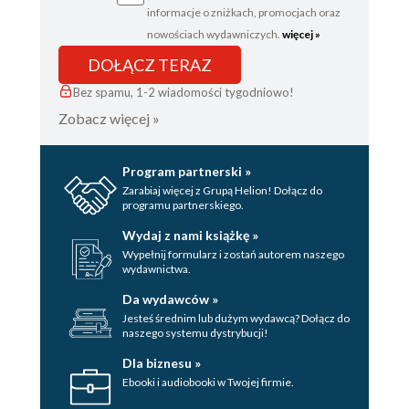
informacje o zniżkach, promocjach oraz
nowościach wydawniczych.
więcej »
DOŁĄCZ TERAZ
Bez spamu, 1-2 wiadomości tygodniowo!
Zobacz więcej »
Program partnerski »
Zarabiaj więcej z Grupą Helion! Dołącz do
programu partnerskiego.
Wydaj z nami książkę »
Wypełnij formularz i zostań autorem naszego
wydawnictwa.
Da wydawców »
Jesteś średnim lub dużym wydawcą? Dołącz do
naszego systemu dystrybucji!
Dla biznesu »
Ebooki i audiobooki w Twojej firmie.