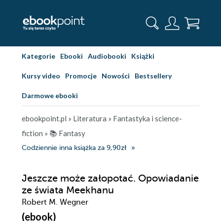
Kategorie
Ebooki
Audiobooki
Książki
Kursy video
Promocje
Nowości
Bestsellery
Darmowe ebooki
ebookpoint.pl
»
Literatura
»
Fantastyka i science-
fiction
»
📚 Fantasy
Codziennie inna książka za 9,90zł
Jeszcze może załopotać. Opowiadanie
ze świata Meekhanu
Robert M. Wegner
(ebook)