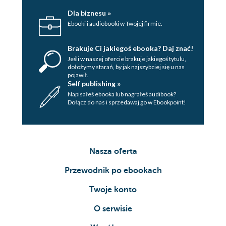
Dla biznesu »
Ebooki i audiobooki w Twojej firmie.
Brakuje Ci jakiegoś ebooka? Daj znać!
Jeśli w naszej ofercie brakuje jakiegoś tytulu,
dołożymy starań, by jak najszybciej się u nas
pojawił.
Self publishing »
Napisałeś ebooka lub nagrałeś audibook?
Dołącz do nas i sprzedawaj go w Ebookpoint!
Nasza oferta
Przewodnik po ebookach
Twoje konto
O serwisie