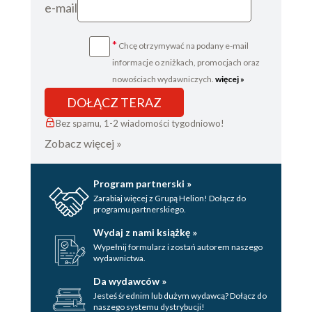
e-mail
*
Chcę otrzymywać na podany e-mail
informacje o zniżkach, promocjach oraz
nowościach wydawniczych.
więcej »
DOŁĄCZ TERAZ
Bez spamu, 1-2 wiadomości tygodniowo!
Zobacz więcej »
Program partnerski »
Zarabiaj więcej z Grupą Helion! Dołącz do
programu partnerskiego.
Wydaj z nami książkę »
Wypełnij formularz i zostań autorem naszego
wydawnictwa.
Da wydawców »
Jesteś średnim lub dużym wydawcą? Dołącz do
naszego systemu dystrybucji!