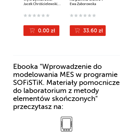
materiałów
Jacek Chróścielewski
,
Magdalena Rucka
gazowe
Ewa Zaborowska
,
Wojciech Witkowski
(67,60 zł najni
0.00 zł
33.60 zł
8
104.00z
Ebooka
"Wprowadzenie do
modelowania MES w programie
SOFiSTiK. Materiały pomocnicze
do laboratorium z metody
elementów skończonych"
przeczytasz na: