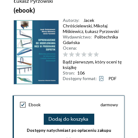
Łukasz Pyrzowski
(ebook)
Autorzy:
Jacek
Chróścielewski
,
Mikołaj
Miśkiewicz
,
Łukasz Pyrzowski
Wydawnictwo:
Politechnika
Gdańska
Ocena:
Bądź pierwszym, który oceni tę
książkę
Stron:
106
Dostępny format:
PDF
Ebook
darmowy
Dodaj do koszyka
Dostępny natychmiast po opłaceniu zakupu