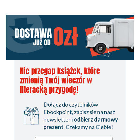
Nie przegap książek, które
zmienią Twój wieczór w
literacką przygodę!
Dołącz do czytelników
Ebookpoint, zapisz się na nasz
newsletter i
odbierz darmowy
prezent
. Czekamy na Ciebie!