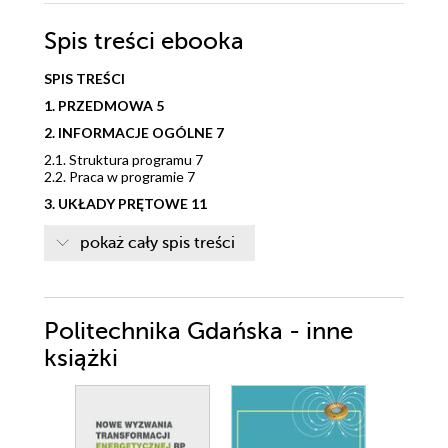
Spis treści
ebooka
SPIS TREŚCI
1. PRZEDMOWA 5
2. INFORMACJE OGÓLNE 7
2.1. Struktura programu 7
2.2. Praca w programie 7
3. UKŁADY PRĘTOWE 11
3.1. Materiały i przekroje 11
pokaż cały spis treści
3.2. Definiowanie geometrii – SOFIMSHA 18
3.3. Obciążenia, obliczenia statyczne 26
3.4. Prezentacja wyników – atrybuty modelu
obliczeniowego, przemieszczenia, siły 33
3.5. Prezentacja wyników – naprężenia 38
Politechnika Gdańska - inne
3.6. Wykorzystanie zmiennych oraz pętli – obciążenia
ruchome 40
książki
3.7. Kombinacje obciążeń i obwiednie 43
3.8. Uwagi o zbieżności rozwiązań MES, udoskonalenie
typu h 47
4. UKŁADY POWIERZCHNIOWE 51