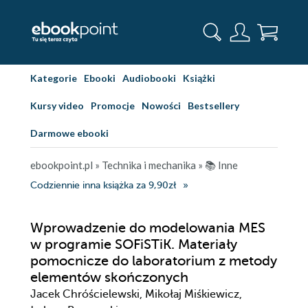
Kategorie
Ebooki
Audiobooki
Książki
Kursy video
Promocje
Nowości
Bestsellery
Darmowe ebooki
ebookpoint.pl
»
Technika i mechanika
»
📚 Inne
Codziennie inna książka za 9,90zł
Wprowadzenie do modelowania MES
w programie SOFiSTiK. Materiały
pomocnicze do laboratorium z metody
elementów skończonych
Jacek Chróścielewski, Mikołaj Miśkiewicz,