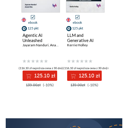
ebook
ebook
ebook
125 pkt
125 pkt
125 pkt
Agentic AI
LLM and
Linux P
Unleashed
Generative AI
Ayan Kuma
Jayaram Nanduri
,
Anand Oka
Kerrie Holley
(116,10 zł najniższa cena z 30 dni)
(116,10 zł najniższa cena z 30 dni)
(116,10 zł najni
125.10 zł
125.10 zł
12
139.00zł
(-10%)
139.00zł
(-10%)
139.00z