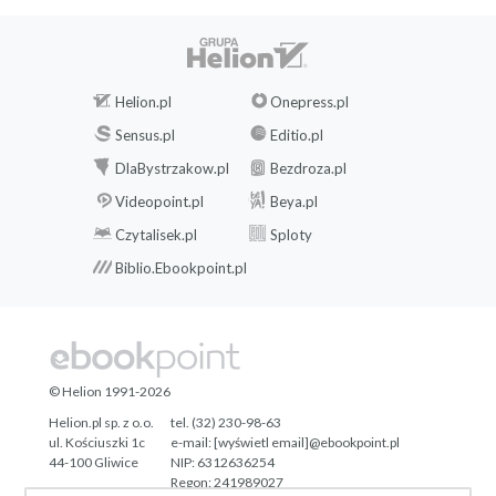
Helion.pl
Onepress.pl
Sensus.pl
Editio.pl
DlaBystrzakow.pl
Bezdroza.pl
Videopoint.pl
Beya.pl
Czytalisek.pl
Sploty
Biblio.Ebookpoint.pl
© Helion 1991-2026
Helion.pl sp. z o.o.
tel. (32) 230-98-63
ul. Kościuszki 1c
e-mail:
[wyświetl email]@ebookpoint.pl
44-100 Gliwice
NIP: 6312636254
Regon: 241989027