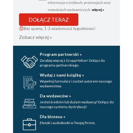
informacje o zniżkach, promocjach oraz
nowościach wydawniczych.
więcej »
DOŁĄCZ TERAZ
Bez spamu, 1-2 wiadomości tygodniowo!
Zobacz więcej »
Program partnerski »
Zarabiaj więcej z Grupą Helion! Dołącz do
programu partnerskiego.
Wydaj z nami książkę »
Wypełnij formularz i zostań autorem naszego
wydawnictwa.
Da wydawców »
Jesteś średnim lub dużym wydawcą? Dołącz do
naszego systemu dystrybucji!
Dla biznesu »
Ebooki i audiobooki w Twojej firmie.