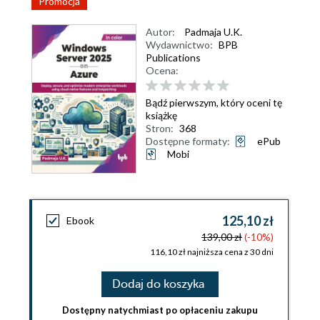
Promocja
Autor:
Padmaja U.K.
Wydawnictwo:
BPB
Publications
Ocena:
Bądź pierwszym, który oceni tę
książkę
Stron:
368
Dostępne formaty:
ePub
Mobi
125,10 zł
Ebook
139,00 zł
(-10%)
116,10 zł najniższa cena z 30 dni
Dodaj do koszyka
Dostępny natychmiast po opłaceniu zakupu