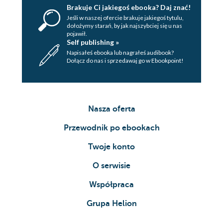
Brakuje Ci jakiegoś ebooka? Daj znać!
Jeśli w naszej ofercie brakuje jakiegoś tytulu,
dołożymy starań, by jak najszybciej się u nas
pojawił.
Self publishing »
Napisałeś ebooka lub nagrałeś audibook?
Dołącz do nas i sprzedawaj go w Ebookpoint!
Nasza oferta
Przewodnik po ebookach
Twoje konto
O serwisie
Współpraca
Grupa Helion