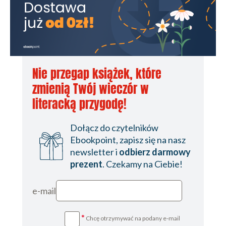
Nie przegap książek, które
zmienią Twój wieczór w
literacką przygodę!
Dołącz do czytelników
Ebookpoint, zapisz się na nasz
newsletter i
odbierz darmowy
prezent
. Czekamy na Ciebie!
e-mail
*
Chcę otrzymywać na podany e-mail