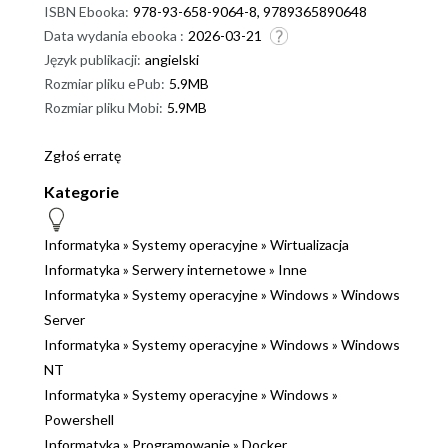
ISBN Ebooka:
978-93-658-9064-8, 9789365890648
Data wydania ebooka :
2026-03-21
Język publikacji:
angielski
Rozmiar pliku ePub:
5.9MB
Rozmiar pliku Mobi:
5.9MB
Zgłoś erratę
Kategorie
Informatyka
»
Systemy operacyjne
»
Wirtualizacja
Informatyka
»
Serwery internetowe
»
Inne
Informatyka
»
Systemy operacyjne
»
Windows
»
Windows
Server
Informatyka
»
Systemy operacyjne
»
Windows
»
Windows
NT
Informatyka
»
Systemy operacyjne
»
Windows
»
Powershell
Informatyka
»
Programowanie
»
Docker