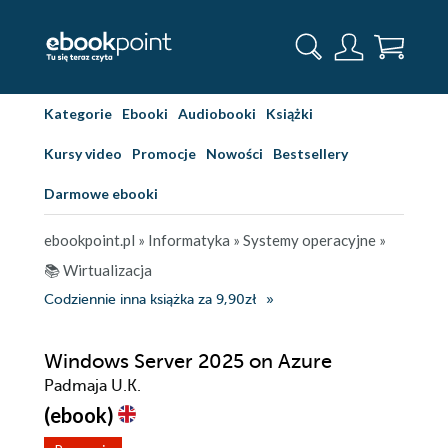
Kategorie
Ebooki
Audiobooki
Książki
Kursy video
Promocje
Nowości
Bestsellery
Darmowe ebooki
ebookpoint.pl
»
Informatyka
»
Systemy operacyjne
»
📚 Wirtualizacja
Codziennie inna książka za 9,90zł
Windows Server 2025 on Azure
Padmaja U.K.
(ebook)