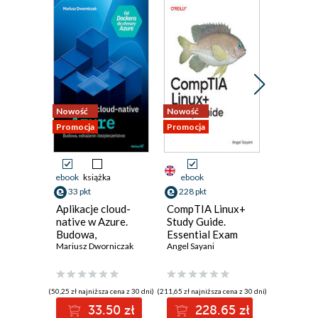
Nowość
Nowość
Nowość
Promocja
Promocja
Promocja 
ebook
książka
ebook
ebook
ksi
33 pkt
228 pkt
35 pkt
Aplikacje cloud-
CompTIA Linux+
Terrafo
native w Azure.
Study Guide.
praktyce
Budowa,
Essential Exam
automat
wdrażanie i
Mariusz Dworniczak
Prep
Angel Sayani
infrastr
Mariusz D
bezpieczeństwo
chmurow
zarządza
wykorzy
(50,25 zł najniższa cena z 30 dni)
(211,65 zł najniższa cena z 30 dni)
(29,95 zł najni
Dockera
33.50 zł
228.65 zł
3