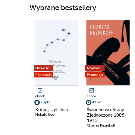
Wybrane bestsellery
Nowość
Nowość
Promocja
Promocja
ebook
ebook
20 pkt
41 pkt
Kotan, czyli dom
Świadectwo. Stany
Hokuto Iboshi
Zjednoczone 1885-
1915
Charles Reznikoff