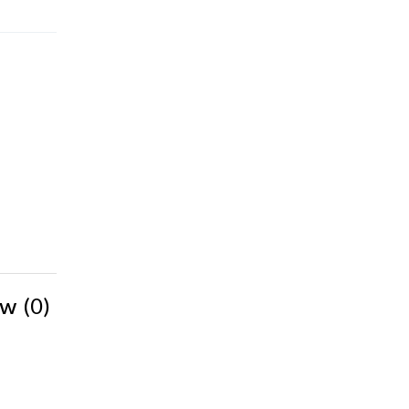
(0)
iów