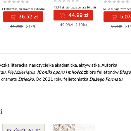
(43,74 zł najniższa cena z 30 dni)
(44,00 zł najniższa cena z 30 dni)
(6,06 zł najniższa ce
44.99 zł
36.52 zł
5.03
49.99zł
(-10%)
44.00zł
(-17%)
6.06zł
(-1
yczka literacka, nauczycielka akademicka, aktywistka. Autorka
rzu
,
Pięćdziesiątka
,
Kroniki oporu i miłości
; zbioru felietonów
Blogo
; dramatu
Dziecko
. Od 2021 roku felietonistka
Dużego Formatu
.
i