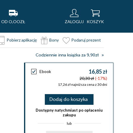
OD O,OOZŁ
ZALOGUJ
KOSZYK
Pobierz aplikację
Bony
Podaruj prezent
Codziennie inna książka za 9,90zł
16,85 zł
Ebook
20,30 zł
(-17%)
17,26 zł najniższa cena z 30 dni
Dodaj do koszyka
Dostępny natychmiast po opłaceniu
zakupu
lub