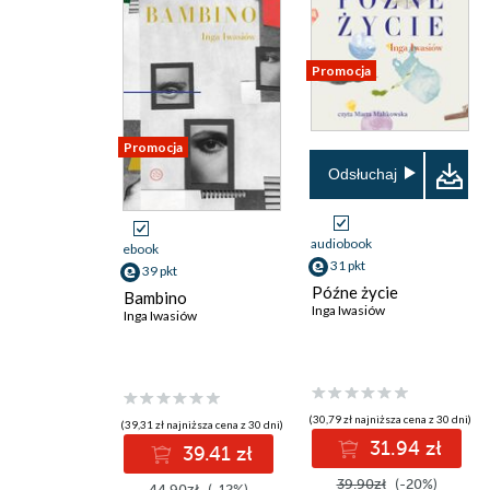
Promocja
Promocja
Odsłuchaj
audiobook
ebook
31 pkt
39 pkt
Późne życie
Bambino
Inga Iwasiów
Inga Iwasiów
(30,79 zł najniższa cena z 30 dni)
(39,31 zł najniższa cena z 30 dni)
31.94 zł
39.41 zł
39.90zł
(-20%)
44.90zł
(-12%)