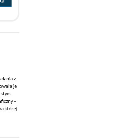
ka
zdania z
rowała je
ostym
ficzny -
na której