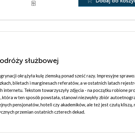
Dodaj do koszy
podróży służbowej
egrynacji okrążyła kulę ziemską ponad sześć razy. Impresyjne sprawo
ach, biletach i marginesach referatów, a w ostatnich latach rejest
 internetu. Tekstom towarzyszyły zdjęcia - na początku robione pr
, która w ten sposób powstała, stanowi niezwykły zbiór autoetnogra
nych pensjonatów, hoteli czy akademików, ale też jest czułą kliszą, 
ycznych przemian ostatnich czterech dekad.