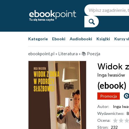
Kategorie
Ebooki
Audiobooki
Książki
Kursy v
ebookpoint.pl
»
Literatura
»
📚 Poezja
Widok z
Inga Iwasiów
(ebook)
Promocja
Autor:
Inga Iwa
Wydawnictwo:
B
Ocena:
Stron:
232