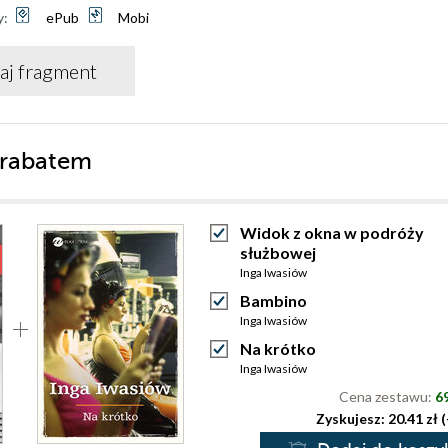
y:
ePub
Mobi
aj fragment
 rabatem
Widok z okna w podróży
służbowej
Inga Iwasiów
Bambino
Inga Iwasiów
Na krótko
Inga Iwasiów
Cena zestawu:
69
Zyskujesz: 20.41 zł 