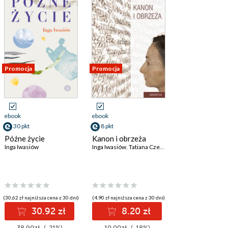
Promocja
Promocja
ebook
ebook
30 pkt
8 pkt
Późne życie
Kanon i obrzeża
Inga Iwasiów
Inga Iwasiów
,
Tatiana Czerska
(30,62 zł najniższa cena z 30 dni)
(4,90 zł najniższa cena z 30 dni)
30.92 zł
8.20 zł
38.90zł
(-21%)
10.00zł
(-18%)