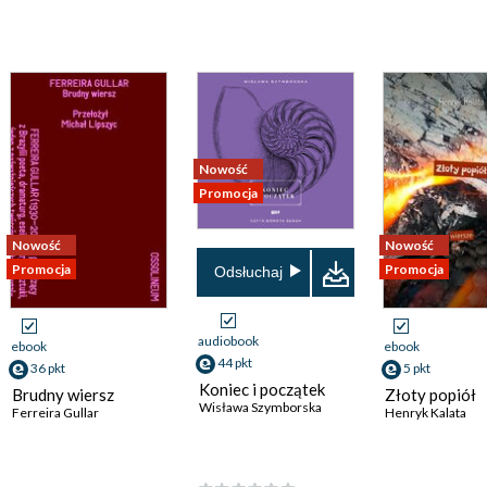
Nowość
Promocja
Nowość
Nowość
Promocja
Promocja
Odsłuchaj
audiobook
ebook
ebook
44 pkt
36 pkt
5 pkt
Koniec i początek
Brudny wiersz
Złoty popiół
Wisława Szymborska
Ferreira Gullar
Henryk Kalata