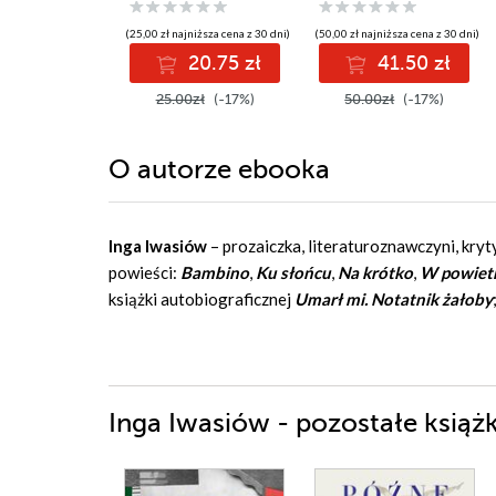
(25,00 zł najniższa cena z 30 dni)
(50,00 zł najniższa cena z 30 dni)
20.75 zł
41.50 zł
25.00zł
(-17%)
50.00zł
(-17%)
O autorze
ebooka
Inga Iwasiów
– prozaiczka, literaturoznawczyni, kryt
powieści:
Bambino
,
Ku słońcu
,
Na krótko
,
W powiet
książki autobiograficznej
Umarł mi. Notatnik żałoby
Inga Iwasiów - pozostałe książk