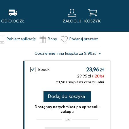
OD O,OOZŁ
ZALOGUJ
KOSZYK
Pobierz aplikację
Bony
Podaruj prezent
Codziennie inna książka za 9,90zł
23,96 zł
Ebook
29,95 zł
(-20%)
21,90 zł najniższa cena z 30 dni
Dodaj do koszyka
Dostępny natychmiast po opłaceniu
zakupu
lub