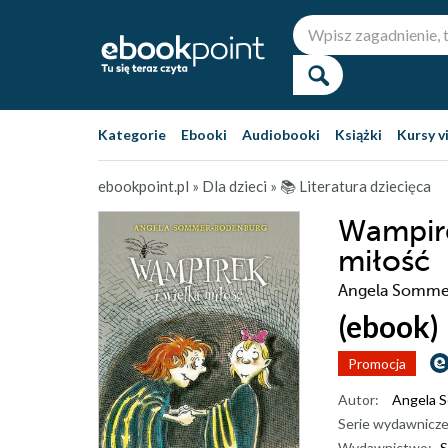
Kategorie
Ebooki
Audiobooki
Książki
Kursy v
ebookpoint.pl
»
Dla dzieci
»
📚 Literatura dziecięca
Wampire
miłość
Angela Somme
(ebook)
Promocja
Autor:
Angela 
Serie wydawnicze
Wydawnictwo:
S