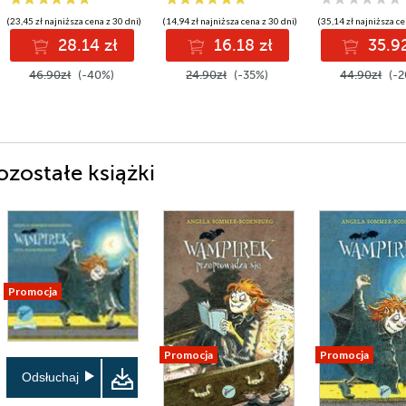
(23,45 zł najniższa cena z 30 dni)
(14,94 zł najniższa cena z 30 dni)
(35,14 zł najniższa ce
28.14 zł
16.18 zł
35.92
46.90zł
(-40%)
24.90zł
(-35%)
44.90zł
(-2
zostałe książki
Promocja
Promocja
Promocja
Odsłuchaj