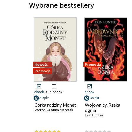
Wybrane bestsellery
Nowość
Promocja
Promocja
ebook
audiobook
ebook
30 pkt
35 pkt
Córka rodziny Monet
Wojownicy. Rzeka
Weronika Anna Marczak
ognia
Erin Hunter