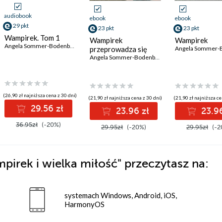
audiobook
ebook
ebook
29 pkt
23 pkt
23 pkt
Wampirek. Tom 1
Wampirek
Wampirek
Angela Sommer-Bodenburg
przeprowadza się
Angela Sommer-Bodenburg
(26,90 zł najniższa cena z 30 dni)
(21,90 zł najniższa cena z 30 dni)
(21,90 zł najniższa ce
29.56 zł
23.96 zł
23.96
36.95zł
(-20%)
29.95zł
(-20%)
29.95zł
(-2
irek i wielka miłość"
przeczytasz na:
systemach Windows, Android, iOS,
HarmonyOS