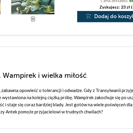
Cena zestawu:
66
Zyskujesz: 23 zł 
Dodaj do koszy
. Wampirek i wielka miłość
, zabawna opowieść o tolerancji i odwadze. Gdy z Transylwanii przyj
 wystawiona na kolejną ciężką próbę. Wampirek zakochuje się po usz
ć i staje się coraz bardziej blady. Jest gotów na wiele poświęceń dla
. Czy Antek pomoże przyjacielowi w trudnych chwilach?