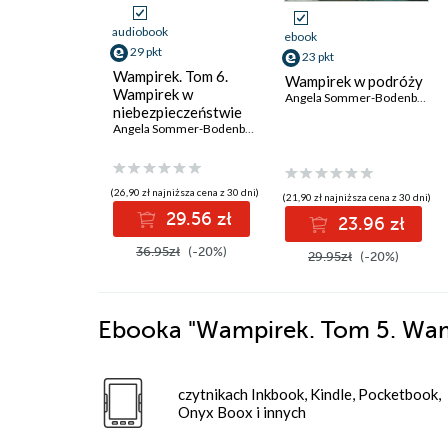
audiobook
ebook
29 pkt
23 pkt
Wampirek. Tom 6.
Wampirek w podróży
Wampirek w
Angela Sommer-Bodenburg
niebezpieczeństwie
Angela Sommer-Bodenburg
(26,90 zł najniższa cena z 30 dni)
(21,90 zł najniższa cena z 30 dni)
29.56 zł
23.96 zł
36.95zł
(-20%)
29.95zł
(-20%)
Ebooka
"Wampirek. Tom 5. Wamp
czytnikach Inkbook, Kindle, Pocketbook,
Onyx Boox i innych