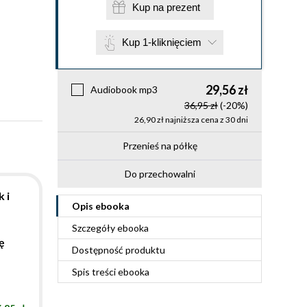
Kup na prezent
Kup 1-kliknięciem
29,56 zł
Audiobook mp3
36,95 zł
(-20%)
26,90 zł najniższa cena z 30 dni
Przenieś na półkę
Do przechowalni
 i
Opis
ebooka
Szczegóły
ebooka
ę
Dostępność produktu
Spis treści
ebooka