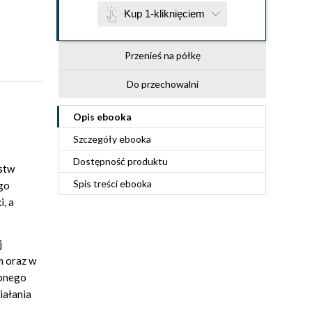
Kup 1-kliknięciem
Przenieś na półkę
Do przechowalni
Opis
ebooka
Szczegóły
ebooka
Dostępność produktu
stw
Spis treści
ebooka
go
, a
j
m oraz w
zonego
iałania