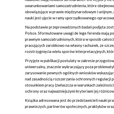
uwarunkowaniami samozatrudnienia, które obejmowały
obowiązujące w prawie międzynarodowym i unijnym, a
nauki jest ujęcie w ramy uporządkowanego opracowan
Na podstawie przeprowadzonych badań podjęta zost
Polsce. Sformułowane uwagi de lege ferenda mają p
prawnym samozatrudnionych, która w sposób całości
pracujących zarobkowo na własny rachunek, ze szczeg
rozstrzygnięcia wielu sporów interpretacyjnych, któ
Przyjęte w publikacji postulaty w zakresie przygo
uniwersalny, znacznie wykraczający poza problematy
zarysowanie pewnych ogólnych wniosków wskazujących
nad zasadnością rozszerzania ochronnych regulacji 
stosunkiem pracy (zwłaszcza w warunkach zależności
ochrony oraz najważniejszymi kryteriami jej różnicow
Książka adresowana jest do przedstawicieli nauki p
prawniczych, partnerów społecznych, praktyków ora