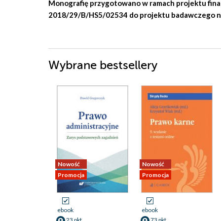
Monografię przygotowano w ramach projektu fi
2018/29/B/HS5/02534 do projektu badawczego n
Wybrane bestsellery
Nowość
Nowość
Promocja
Promocja
ebook
ebook
23 pkt
73 pkt