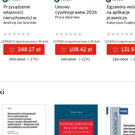
Przysądzenie
Umowy
Egzaminy wst
własności
cywilnoprawne 2026
na aplikacje
nieruchomości w
,
Krzysztof Wiak prof. KUL
Praca zbiorowa
prawnicze.
egzekucji sądowej
Andrzej Jan Szereda
Postępowani
cywilne.
Opracowania 
(299,00 zł najniższa cena z 30 dni)
(139,00 zł najniższa cena z 30 dni)
(159,00 zł najniższa c
248.17 zł
108.42 zł
131.9
299.00zł
(-17%)
139.00zł
(-22%)
159.00zł
(-
ki