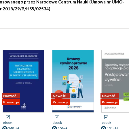
nansowanego przez Narodowe Centrum Nauki (Umowa nr UMO-
r 2018/29/B/HS5/02534)
Nowość
Nowość
Nowość
Promocja
Promocja
Promocja
ebook
ebook
ebook
248 pkt
108 pkt
131 pkt