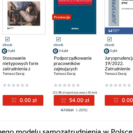
Promocja
ebook
ebook
ebook
0 pkt
54 pkt
0 pkt
Stosowanie
Podporządkowanie
Jurysprudencj
nietypowych form
pracowników
19/2022.
zatrudnienia z
zajmujących
Zatrudnienie
naruszeniem prawa
Tomasz Duraj
stanowiska
Tomasz Duraj
tymczasowe j
Tomasz Duraj
pracy i prawa
kierownicze w
nietypowa fo
ubezpieczeń
organizacjach
świadczenia p
społecznych -
(51,98 zł najniższa cena z 30 dni)
diagnoza oraz
0.00 zł
54.00 zł
0.00
perspektywy na
przyszłość
67.50zł
(-20%)
ego modelu samozatrudnienia w Polsce