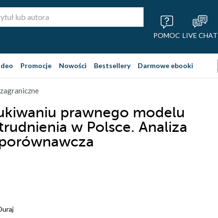
POMOC
LIVE CHAT
ideo
Promocje
Nowości
Bestsellery
Darmowe ebooki
 zagraniczne
ukiwaniu prawnego modelu
rudnienia w Polsce. Analiza
porównawcza
uraj