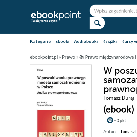
Kategorie
Ebooki
Audiobooki
Książki
Kursy v
ebookpoint.pl
»
Prawo
»
📚 Prawo międzynarodowe i
W posz
samozat
prawno
Tomasz Duraj
(ebook)
+0 pkt
Autor:
Tomasz D