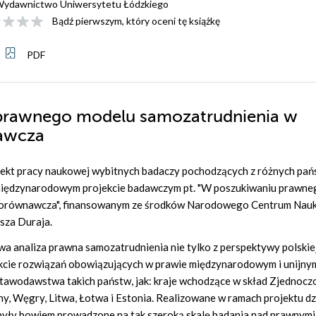
ydawnictwo Uniwersytetu Łódzkiego
Bądź pierwszym, który oceni tę książkę
PDF
 prawnego modelu samozatrudnienia w
nawcza
ekt pracy naukowej wybitnych badaczy pochodzących z różnych pań
w międzynarodowym projekcie badawczym pt. "W poszukiwaniu prawne
porównawcza", finansowanym ze środków Narodowego Centrum Nauki
sza Duraja.
analiza prawna samozatrudnienia nie tylko z perspektywy polskie
pekcie rozwiązań obowiązujących w prawie międzynarodowym i unijny
stawodawstwa takich państw, jak: kraje wchodzące w skład Zjednoc
hy, Węgry, Litwa, Łotwa i Estonia. Realizowane w ramach projektu dz
 były bowiem prowadzone na tak szeroką skalę badania nad prawnymi