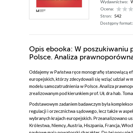
Wydawnictwo:
W
Ocena:
Stron:
542
Dostępny format:
Opis
ebooka
: W poszukiwaniu
Polsce. Analiza prawnoporów
Oddajemy w Państwa ręce monografię stanowiącą ef
europejskich, którzy zdecydowali się wziąć udział 
modelu samozatrudnienia w Polsce. Analiza prawno
zrealizowanym pod kierunkiem prof. UŁ dra hab. Toma
Podstawowym zadaniem badawczym była kompleksowa 
regulacji i orzecznictwa sądowego, lecz także w as
wybranych krajach europejskich. Przeanalizowano u
Królestwa, Niemcy, Austria, Hiszpania, Francja, Włoc
naukowe mają nowatorski charakter. Do tej pory nie