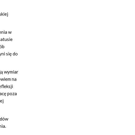
kiej
enia w
atusie
sób
ni się do
ją wymiar
owiem na
fleksji
racę poza
ej
odów
ia.