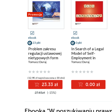
Promocja
ebook
ebook
23 pkt
0 pkt
Problem zakresu
In Search of a Legal
regulacji ustawowej
Model of Self-
nietypowych form
Employment in
zarobkowania na
Tomasz Duraj
Poland. A
Tomasz Duraj
przykładzie
Comparative Legal
zatrudnienia
Analysis Part II
zewnętrznego i pracy
(12,90 zł najniższa cena z 30 dni)
platformowej
23.33 zł
0.00 zł
27.45zł
(-15%)
Ebooka
"W poszukiwaniu prawn