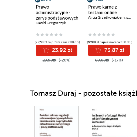
Prawo
Prawo karne z
administracyjne -
testami online
zarys podstawowych
Alicja Grześkowiak em. prof. KUL
zagadnień
Dawid Gregorczyk
(29,90 zł najniższa cena z 30 dni)
(89,00 zł najniższa cena z 30 dni)
23.92 zł
73.87 zł
29.90zł
(-20%)
89.00zł
(-17%)
Tomasz Duraj - pozostałe książ