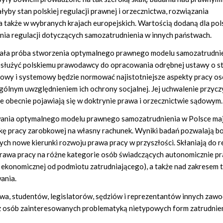
by stan polskiej regulacji prawnej i orzecznictwa, rozwiązania
 także w wybranych krajach europejskich. Wartością dodaną dla pols
ia regulacji dotyczących samozatrudnienia w innych państwach.
ała próba stworzenia optymalnego prawnego modelu samozatrudni
osłużyć polskiemu prawodawcy do opracowania odrębnej ustawy o st
owy i systemowy będzie normować najistotniejsze aspekty pracy o
ólnym uwzględnieniem ich ochrony socjalnej. Jej uchwalenie przyczy
re obecnie pojawiają się w doktrynie prawa i orzecznictwie sądowym.
towania optymalnego modelu prawnego samozatrudnienia w Polsce ma
kę pracy zarobkowej na własny rachunek. Wyniki badań pozwalają b
 nowe kierunki rozwoju prawa pracy w przyszłości. Skłaniają do re
prawa pracy na różne kategorie osób świadczących autonomicznie p
 ekonomicznej od podmiotu zatrudniającego), a także nad zakresem t
ania.
rawa, studentów, legislatorów, sędziów i reprezentantów innych zaw
z osób zainteresowanych problematyką nietypowych form zatrudnien