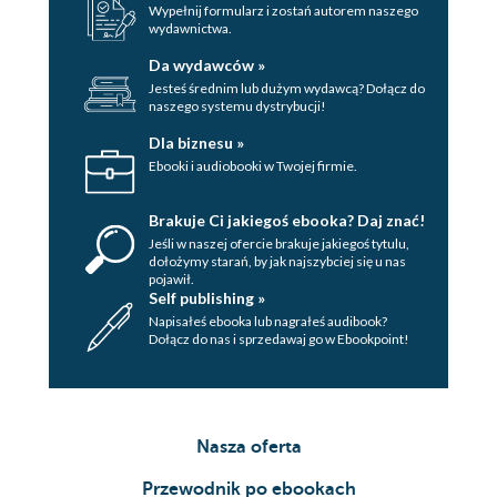
Wypełnij formularz i zostań autorem naszego
wydawnictwa.
Da wydawców »
Jesteś średnim lub dużym wydawcą? Dołącz do
naszego systemu dystrybucji!
Dla biznesu »
Ebooki i audiobooki w Twojej firmie.
Brakuje Ci jakiegoś ebooka? Daj znać!
Jeśli w naszej ofercie brakuje jakiegoś tytulu,
dołożymy starań, by jak najszybciej się u nas
pojawił.
Self publishing »
Napisałeś ebooka lub nagrałeś audibook?
Dołącz do nas i sprzedawaj go w Ebookpoint!
Nasza oferta
Przewodnik po ebookach