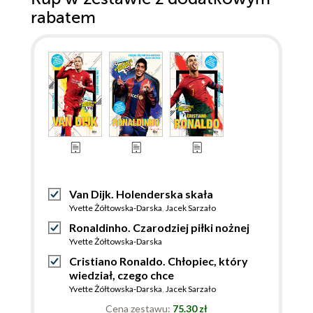
rabatem
Van Dijk. Holenderska skała
Yvette Żółtowska-Darska
,
Jacek Sarzało
Ronaldinho. Czarodziej piłki nożnej
Yvette Żółtowska-Darska
Cristiano Ronaldo. Chłopiec, który
wiedział, czego chce
Yvette Żółtowska-Darska
,
Jacek Sarzało
Cena zestawu:
75.30 zł