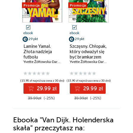
Promocja
Promocja
Promocja
ebook
ebook
ebook
29 pkt
29 pkt
29 pkt
Lamine Yamal.
Szczęsny. Chłopak,
Neymar.
Złota nadzieja
który odważył się
który uro
futbolu
być bramkarzem
by grać 
Yvette Żółtowska-Darska
,
Jacek Sarzało
Yvette Żółtowska-Darska
(15,90 zł najniższa cena z 30 dni)
(15,90 zł najniższa cena z 30 dni)
(15,90 zł najni
29.99 zł
29.99 zł
2
39.99zł
(-25%)
39.99zł
(-25%)
39.99z
Ebooka
"Van Dijk. Holenderska
skała"
przeczytasz na: