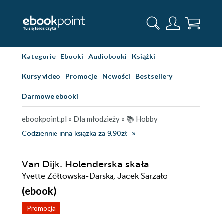
Kategorie
Ebooki
Audiobooki
Książki
Kursy video
Promocje
Nowości
Bestsellery
Darmowe ebooki
ebookpoint.pl
»
Dla młodzieży
»
📚 Hobby
Codziennie inna książka za 9,90zł
Van Dijk. Holenderska skała
Yvette Żółtowska-Darska, Jacek Sarzało
(ebook)
Promocja