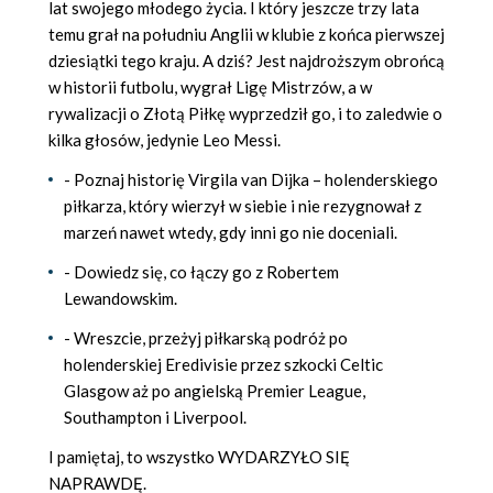
lat swojego młodego życia. I który jeszcze trzy lata
temu grał na południu Anglii w klubie z końca pierwszej
dziesiątki tego kraju. A dziś? Jest najdroższym obrońcą
w historii futbolu, wygrał Ligę Mistrzów, a w
rywalizacji o Złotą Piłkę wyprzedził go, i to zaledwie o
kilka głosów, jedynie Leo Messi.
- Poznaj historię Virgila van Dijka – holenderskiego
piłkarza, który wierzył w siebie i nie rezygnował z
marzeń nawet wtedy, gdy inni go nie doceniali.
- Dowiedz się, co łączy go z Robertem
Lewandowskim.
- Wreszcie, przeżyj piłkarską podróż po
holenderskiej Eredivisie przez szkocki Celtic
Glasgow aż po angielską Premier League,
Southampton i Liverpool.
I pamiętaj, to wszystko WYDARZYŁO SIĘ
NAPRAWDĘ.