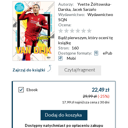
Autorzy:
Yvette Żółtowska-
Darska
,
Jacek Sarzało
Wydawnictwo:
Wydawnictwo
SQN
Ocena:
Bądź pierwszym, który oceni tę
książkę
Stron:
160
Dostępne formaty:
ePub
Mobi
Czytaj fragment
Zajrzyj do książki
22,49 zł
Ebook
29,99 zł
(-25%)
17,99 zł najniższa cena z 30 dni
Dodaj do koszyka
Dostępny natychmiast po opłaceniu zakupu