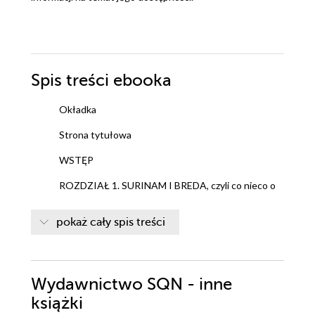
Spis treści
ebooka
Okładka
Strona tytułowa
WSTĘP
ROZDZIAŁ 1. SURINAM I BREDA, czyli co nieco o
dzieciństwie Virgila
pokaż cały spis treści
ROZDZIAŁ 2. PIERWSZE SZLIFY, czyli boisko
Johana Cruyffa
Wydawnictwo SQN - inne
ROZDZIAŁ 3. 3 EURO ZA GODZINĘ, czyli co Virgil
książki
robił po szkole