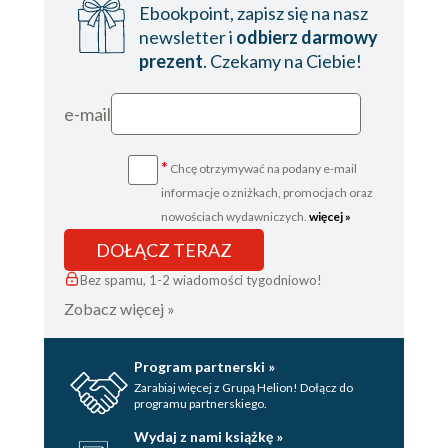
Ebookpoint, zapisz się na nasz
newsletter i
odbierz darmowy
Mistrzów Świata
prezent
. Czekamy na Ciebie!
ROZDZIAŁ 17. W OCZEKIWANIU NA EURO, czyli
zmiana trenera
e-mail
ROZDZIAŁ 18. BIG VIG RZĄDZI, czyli obrońca nie
*
Chcę otrzymywać na podany e-mail
do przejścia
informacje o zniżkach, promocjach oraz
ROZDZIAŁ 19. CUD NA ANFIELD, czyli jak odrobić
nowościach wydawniczych.
więcej »
DOŁĄCZ TERAZ
nieodrabialne
Bez spamu, 1-2 wiadomości tygodniowo!
ROZDZIAŁ 20. LIGA MISTRZÓW PO RAZ DRUGI,
Zobacz więcej »
czyli spełniona obietnica Jürgena Kloppa
EPILOG
Program partnerski »
Zarabiaj więcej z Grupą Helion! Dołącz do
CZY WIECIE, ŻE
programu partnerskiego.
Strona redakcyjna
Wydaj z nami książkę »