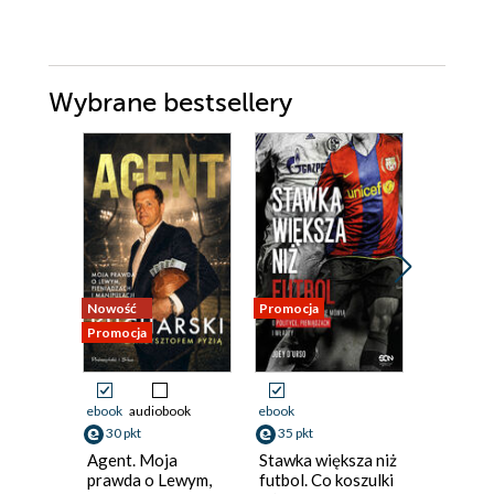
Wybrane bestsellery
Nowość
Promocja
Nowość
Promocja
Promocja 
ebook
audiobook
ebook
ebook
ksi
30 pkt
35 pkt
17 pkt
Agent. Moja
Stawka większa niż
Yamal. N
prawda o Lewym,
futbol. Co koszulki
piłkarze