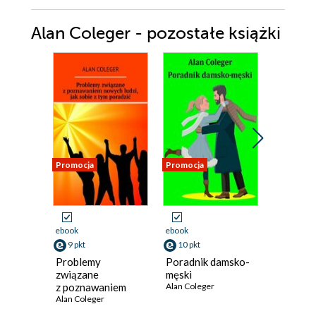
Alan Coleger - pozostałe książki
Promocja
Promocja
Promocja
ebook
ebook
ebook
9 pkt
10 pkt
8 pkt
Problemy
Poradnik damsko-
Kreatyw
związane
męski
księgow
z poznawaniem
Alan Coleger
finanse 
nowych ludzi,
Alan Coleger
kontrolą
Alan Cole
jak sobie z tym