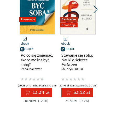
Promocja
Bestseller
Promocja
Promocja
ebook
ebook
ebook
13 pkt
33 pkt
47 pkt
Po co się zmieniać,
Stawanie się sobą.
Cudowne
skoro można być
Nauki o ścieżce
Maja Sosn
sobą?
życia zen
Irena Makower
Shunryu Suzuki
(10,38 zł najniższa cena z 30 dni)
(27,93 zł najniższa cena z 30 dni)
(59,00 zł najni
13.34 zł
33.12 zł
4
18.90zł
(-29%)
39.90zł
(-17%)
59.00z