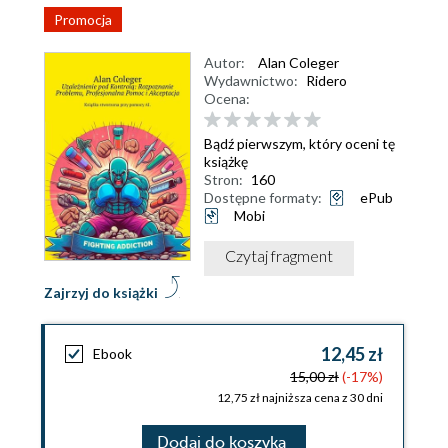
Promocja
Autor:
Alan Coleger
Wydawnictwo:
Ridero
Ocena:
Bądź pierwszym, który oceni tę
książkę
Stron:
160
Dostępne formaty:
ePub
Mobi
Czytaj fragment
Zajrzyj do książki
12,45 zł
Ebook
15,00 zł
(-17%)
12,75 zł najniższa cena z 30 dni
Dodaj do koszyka