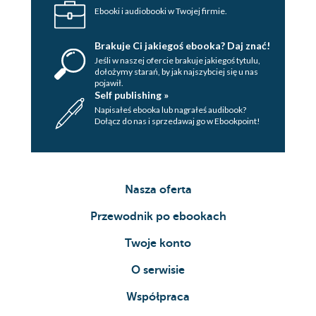
Ebooki i audiobooki w Twojej firmie.
Brakuje Ci jakiegoś ebooka? Daj znać!
Jeśli w naszej ofercie brakuje jakiegoś tytulu,
dołożymy starań, by jak najszybciej się u nas
pojawił.
Self publishing »
Napisałeś ebooka lub nagrałeś audibook?
Dołącz do nas i sprzedawaj go w Ebookpoint!
Nasza oferta
Przewodnik po ebookach
Twoje konto
O serwisie
Współpraca