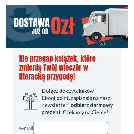
Nie przegap książek, które
zmienią Twój wieczór w
literacką przygodę!
Dołącz do czytelników
Ebookpoint, zapisz się na nasz
newsletter i
odbierz darmowy
prezent
. Czekamy na Ciebie!
e-mail