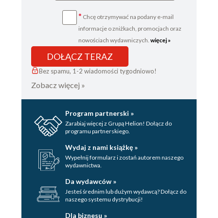
*
Chcę otrzymywać na podany e-mail
informacje o zniżkach, promocjach oraz
nowościach wydawniczych.
więcej »
DOŁĄCZ TERAZ
Bez spamu, 1-2 wiadomości tygodniowo!
Zobacz więcej »
Program partnerski »
Zarabiaj więcej z Grupą Helion! Dołącz do
programu partnerskiego.
Wydaj z nami książkę »
Wypełnij formularz i zostań autorem naszego
wydawnictwa.
Da wydawców »
Jesteś średnim lub dużym wydawcą? Dołącz do
naszego systemu dystrybucji!
Dla biznesu »