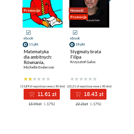
Promocja
Nowość
Nowość
Promocja
Promocja
ebook
ebook
ebook
11 pkt
18 pkt
13 pkt
Matematyka
Stygmaty brata
Staging.
dla ambitnych:
Filipa
Pozorow
Równania,
Krzysztof Galos
zabójst
geometria,
Michelle Enderson
na samo
Andrzej L
statystyka,
rachunek
różniczkowy
(11,89 zł najniższa cena z 30 dni)
(22,21 zł najniższa cena z 30 dni)
(16,15 zł najni
i całkowy
11.61 zł
18.43 zł
1
13.99zł
(-17%)
22.21zł
(-17%)
16.15z