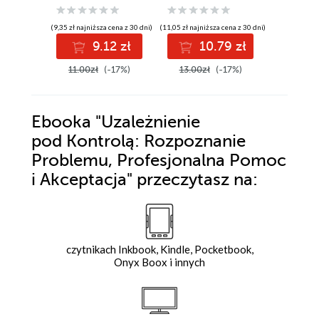
poradzić
(9,35 zł najniższa cena z 30 dni)
(11,05 zł najniższa cena z 30 dni)
(8,49 zł najniż
9.12 zł
10.79 zł
8
11.00zł
(-17%)
13.00zł
(-17%)
10.00z
Ebooka
"Uzależnienie
pod Kontrolą: Rozpoznanie
Problemu, Profesjonalna Pomoc
i Akceptacja"
przeczytasz na:
czytnikach Inkbook, Kindle, Pocketbook,
Onyx Boox i innych