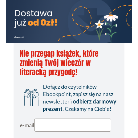
Nie przegap książek, które
zmienią Twój wieczór w
literacką przygodę!
Dołącz do czytelników
Ebookpoint, zapisz się na nasz
newsletter i
odbierz darmowy
prezent
. Czekamy na Ciebie!
e-mail