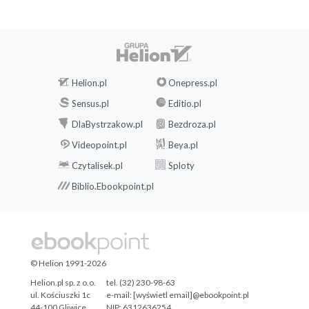
Helion.pl
Onepress.pl
Sensus.pl
Editio.pl
DlaBystrzakow.pl
Bezdroza.pl
Videopoint.pl
Beya.pl
Czytalisek.pl
Sploty
Biblio.Ebookpoint.pl
© Helion 1991-2026
Helion.pl sp. z o.o.
tel. (32) 230-98-63
ul. Kościuszki 1c
e-mail:
[wyświetl email]@ebookpoint.pl
44-100 Gliwice
NIP: 6312636254