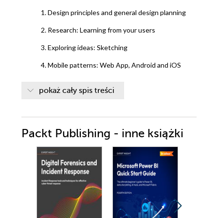
1. Design principles and general design planning
2. Research: Learning from your users
3. Exploring ideas: Sketching
4. Mobile patterns: Web App, Android and iOS
Best Practices
pokaż cały spis treści
5. Detail your solution: Wireframes and mockups
6. Prototyping: Bring your ideas to life
Packt Publishing - inne książki
7. Prototyping with motion (using Tumult Hype)
8. Prototyping with code (using Framer Studio)
9. User testing