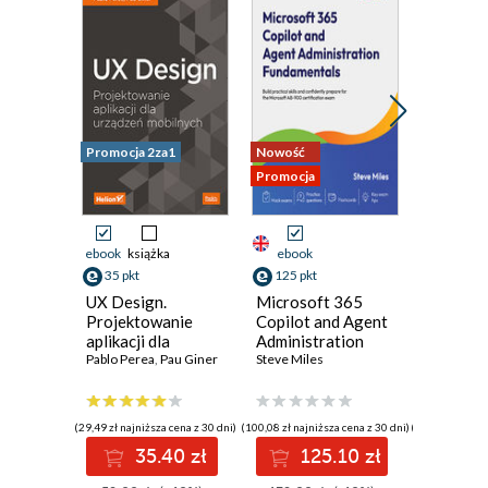
Promocja 2za1
Nowość
Nowość
Promocja
Promocja
ebook
książka
ebook
ebook
35 pkt
125 pkt
125 pkt
UX Design.
Microsoft 365
AI-Powe
Projektowanie
Copilot and Agent
DevOps 
aplikacji dla
Administration
LLMs. A
urządzeń
Pablo Perea
,
Pau Giner
Fundamentals.
Steve Miles
Large L
Gu Huangl
mobilnych
Build practical
Models 
skills and
Softwar
confidently
and SRE
(29,49 zł najniższa cena z 30 dni)
(100,08 zł najniższa cena z 30 dni)
(100,08 zł najni
prepare for the
35.40 zł
125.10 zł
12
Microsoft AB-900
certification exam