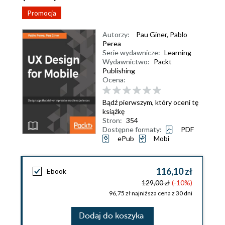
Promocja
Autorzy:
Pau Giner
,
Pablo
Perea
Serie wydawnicze:
Learning
Wydawnictwo:
Packt
Publishing
Ocena:
Bądź pierwszym, który oceni tę
książkę
Stron:
354
Dostępne formaty:
PDF
ePub
Mobi
116,10 zł
Ebook
129,00 zł
(-10%)
96,75 zł najniższa cena z 30 dni
Dodaj do koszyka