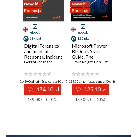
Nowość
Nowość
Nowość
Promocja
Promocja
Promocja
ebook
ebook
ebook
134 pkt
125 pkt
116 pkt
Digital Forensics
Microsoft Power
Practica
and Incident
BI Quick Start
Intellig
Response. Incident
Guide. The
Data-Dr
Response tools
Gerard Johansen
Ultimate
Devin Knight
,
Erin Ostrowsky
,
Threat H
Mitchell 
and techniques for
Beginner's Guide
Elevate 
effective cyber
to Power BI, Data
cybersec
threat response -
Storytelling, AI
efforts,
(149,00 zł najniższa cena z 30 dni)
(139,00 zł najniższa cena z 30 dni)
(96,75 zł najni
Fourth Edition
Tools, and
detectio
134.10 zł
125.10 zł
11
Microsoft Fabric -
defend w
Fourth Edition
ATT&CK
149.00zł
(-10%)
139.00zł
(-10%)
129.00z
tools - 
Edition