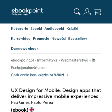
Kategorie
Ebooki
Audiobooki
Książki
Kursy video
Promocje
Nowości
Bestsellery
Darmowe ebooki
ebookpoint.pl
»
Informatyka
»
Webmasterstwo
»
📚
Funkcjonalność stron
Codziennie inna książka za 9,90zł
UX Design for Mobile. Design apps that
deliver impressive mobile experiences
Pau Giner, Pablo Perea
(ebook)