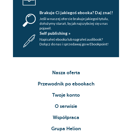
Brakuje Ci jakiegoś ebooka? Daj znać!
Jeśli w naszej ofercie brakuje jakiegoś tytulu,
dołożymy starań, by jak najszybciej się u nas
pojawił.
Self publishing »
Napisałeś ebooka lub nagrałeś audibook?
Dołącz do nas i sprzedawaj go w Ebookpoint!
Nasza oferta
Przewodnik po ebookach
Twoje konto
O serwisie
Współpraca
Grupa Helion