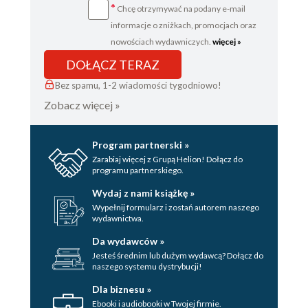
*
Chcę otrzymywać na podany e-mail
informacje o zniżkach, promocjach oraz
nowościach wydawniczych.
więcej »
DOŁĄCZ TERAZ
Bez spamu, 1-2 wiadomości tygodniowo!
Zobacz więcej »
Program partnerski »
Zarabiaj więcej z Grupą Helion! Dołącz do
programu partnerskiego.
Wydaj z nami książkę »
Wypełnij formularz i zostań autorem naszego
wydawnictwa.
Da wydawców »
Jesteś średnim lub dużym wydawcą? Dołącz do
naszego systemu dystrybucji!
Dla biznesu »
Ebooki i audiobooki w Twojej firmie.