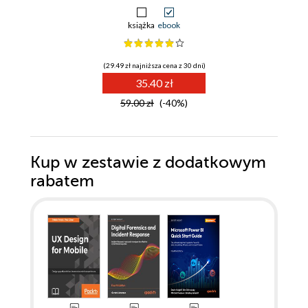
książka
ebook
(29.49 zł najniższa cena z 30 dni)
35.40 zł
59.00 zł
(-40%)
Kup w zestawie z dodatkowym
rabatem