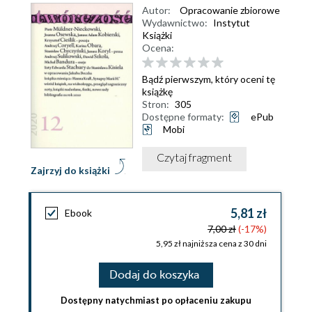
Autor:
Opracowanie zbiorowe
Wydawnictwo:
Instytut
Książki
Ocena:
Bądź pierwszym, który oceni tę
książkę
Stron:
305
Dostępne formaty:
ePub
Mobi
Czytaj fragment
Zajrzyj do książki
5,81 zł
Ebook
7,00 zł
(-17%)
5,95 zł najniższa cena z 30 dni
Dodaj do koszyka
Dostępny natychmiast po opłaceniu zakupu