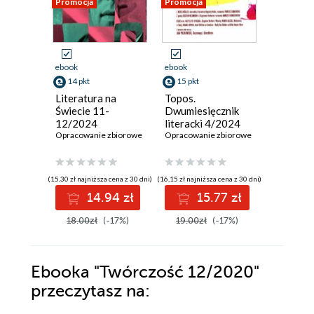
Promocja
Promocja
Promocja
ebook
ebook
ebook
14 pkt
15 pkt
14 pkt
Literatura na
Topos.
Literatu
Świecie 11-
Dwumiesięcznik
Świecie
12/2024
literacki 4/2024
Opracowan
Opracowanie zbiorowe
Opracowanie zbiorowe
(15,30 zł najniższa cena z 30 dni)
(16,15 zł najniższa cena z 30 dni)
(15,30 zł najni
14.94 zł
15.77 zł
1
18.00zł
(-17%)
19.00zł
(-17%)
18.00z
Ebooka
"Twórczość 12/2020"
przeczytasz na: