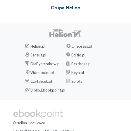
Grupa Helion
Helion.pl
Onepress.pl
Sensus.pl
Editio.pl
DlaBystrzakow.pl
Bezdroza.pl
Videopoint.pl
Beya.pl
Czytalisek.pl
Sploty
Biblio.Ebookpoint.pl
© Helion 1991-2026
Helion.pl sp. z o.o.
tel. (32) 230-98-63