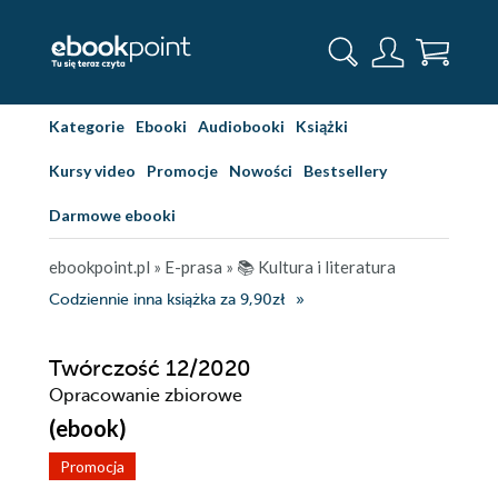
Kategorie
Ebooki
Audiobooki
Książki
Kursy video
Promocje
Nowości
Bestsellery
Darmowe ebooki
ebookpoint.pl
»
E-prasa
»
📚 Kultura i literatura
Codziennie inna książka za 9,90zł
Twórczość 12/2020
Opracowanie zbiorowe
(ebook)
Promocja