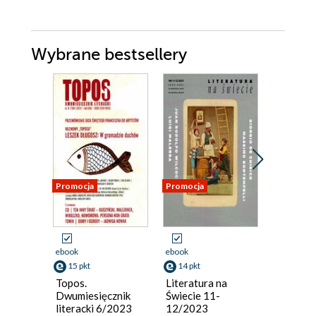
Wybrane bestsellery
Promocja
Promocja
Promocja
ebook
ebook
ebook
15 pkt
14 pkt
8 pkt
Topos.
Literatura na
Nowe Ks
Dwumiesięcznik
Świecie 11-
12/23
literacki 6/2023
12/2023
Opracowan