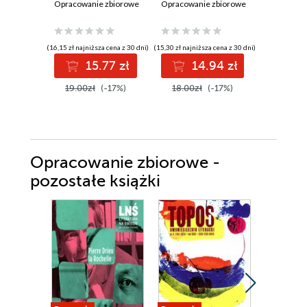
Opracowanie zbiorowe
Opracowanie zbiorowe
(16,15 zł najniższa cena z 30 dni)
(15,30 zł najniższa cena z 30 dni)
(8,50 zł najniż
15.77 zł
14.94 zł
8
19.00zł
(-17%)
18.00zł
(-17%)
10.00z
Opracowanie zbiorowe -
pozostałe książki