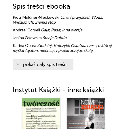
Spis treści
ebooka
Piotr Müldner-Nieckowski
Umarł przyjaciel
;
Woda
;
Widzisz ich
;
Ziemia stop
Andrzej Coryell
Gaja
;
Rada
;
Inna wersja
Janina Osewska
Stacja Dublin
Karina Obara
Złodziej
;
Kolczyki
;
Ostatnia rzecz, o której
myślał Agaton, niechcący przekraczając skalę
ks. Janusz Adam Kobierski
Pogoda
;
Chwile
;
W słowie -
mowie
;
Kilka dni we Florencji
;
Na froncie
;
Niektórzy
pokaż cały spis treści
poeci
Stanisław Chyczyński
Dyżur ciało-nocny
Krzysztof Cieślik
groźby karalne
;
nie chce mi się czytać
;
nie mam
;
kochać zawsze
;
Algier Damaszek Tanger
;
Instytut Książki - inne książki
roszada
;
Polska każe mi czekać na gole, więc strzelam se
sam
;
czarne złoto Saudów
;
czarne na czarnym
;
s06 e21
;
nie
wszystkie dziewczyny
;
śnij gwiazdy
Janusz Koryl
Aureola
Andrzej Sulikowski
Narodziny "nowego człowieka".
Owrzodzenie