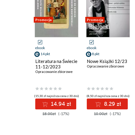
Promocja
Promocja
ebook
ebook
14 pkt
8 pkt
Literatura na Świecie
Nowe Książki 12/23
11-12/2023
Opracowanie zbiorowe
Opracowanie zbiorowe
(15,30 zł najniższa cena z 30 dni)
(8,50 zł najniższa cena z 30 dni)
14.94 zł
8.29 zł
18.00zł
(-17%)
10.00zł
(-17%)