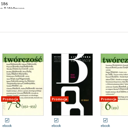
i 186
n P. Wallmann,
owińska 213
ymania Nagrody
ej Kopacki 308
kulska-Frindo 312
 Peer Trilcke
s Singer
its 356
Promocja
Promocja
Promocja
ebook
ebook
ebook