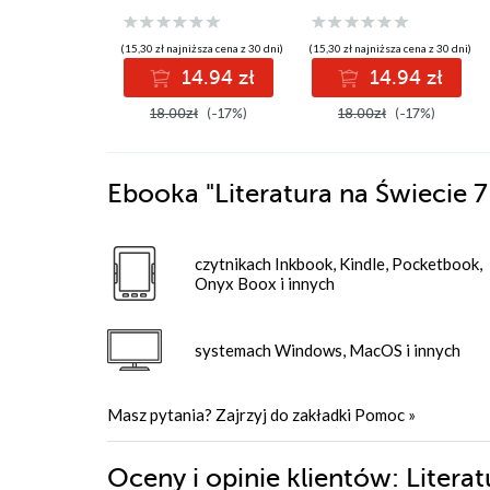
(15,30 zł najniższa cena z 30 dni)
(15,30 zł najniższa cena z 30 dni)
14.94 zł
14.94 zł
18.00zł
(-17%)
18.00zł
(-17%)
Ebooka
"Literatura na Świecie
czytnikach Inkbook, Kindle, Pocketbook,
Onyx Boox i innych
systemach Windows, MacOS i innych
Masz pytania? Zajrzyj do zakładki
Pomoc
»
Oceny i opinie klientów: Liter