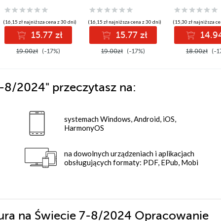
(16,15 zł najniższa cena z 30 dni)
(16,15 zł najniższa cena z 30 dni)
(15,30 zł najniższa ce
15.77 zł
15.77 zł
14.94
19.00zł
(-17%)
19.00zł
(-17%)
18.00zł
(-1
 7-8/2024"
przeczytasz na:
systemach Windows, Android, iOS,
HarmonyOS
na dowolnych urządzeniach i aplikacjach
obsługujących formaty: PDF, EPub, Mobi
atura na Świecie 7-8/2024 Opracowanie