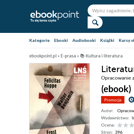
Kategorie
Ebooki
Audiobooki
Książki
Kursy v
ebookpoint.pl
»
E-prasa
»
📚 Kultura i literatura
Literat
Opracowanie 
(ebook)
Promocja
Autor:
Opracow
Wydawnictwo:
I
Ocena:
Stron:
396