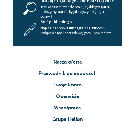
Brakuje Ci jakiegoś ebooka? Daj znać!
Jeśli w naszej ofercie brakuje jakiegoś tytulu,
dołożymy starań, by jak najszybciej się u nas
pojawił.
Self publishing »
Napisałeś ebooka lub nagrałeś audibook?
Dołącz do nas i sprzedawaj go w Ebookpoint!
Nasza oferta
Przewodnik po ebookach
Twoje konto
O serwisie
Współpraca
Grupa Helion