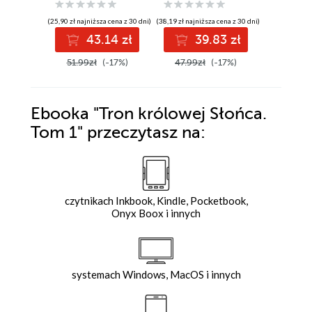
(39,89 zł najni
(25,90 zł najniższa cena z 30 dni)
(38,19 zł najniższa cena z 30 dni)
4
43.14 zł
39.83 zł
49.99z
51.99zł
(-17%)
47.99zł
(-17%)
Ebooka
"Tron królowej Słońca.
Tom 1"
przeczytasz na:
czytnikach Inkbook, Kindle, Pocketbook,
Onyx Boox i innych
systemach Windows, MacOS i innych