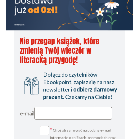
Nie przegap książek, które
zmienią Twój wieczór w
literacką przygodę!
Dołącz do czytelników
Ebookpoint, zapisz się na nasz
newsletter i
odbierz darmowy
prezent
. Czekamy na Ciebie!
e-mail
*
Chcę otrzymywać na podany e-mail
informacje o zniżkach, promocjach oraz