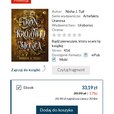
Promocja
Autor:
Nisha J. Tuli
Serie wydawnicze:
Artefakty
Uranosa
Wydawnictwo:
Uroboros
Ocena:
Bądź pierwszym, który oceni tę
książkę
Stron:
416
Dostępne formaty:
ePub
Mobi
Czytaj fragment
Zajrzyj do książki
33,19 zł
Ebook
39,99 zł
(-17%)
20,90 zł najniższa cena z 30 dni
Dodaj do koszyka