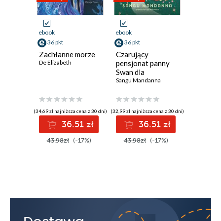
ebook
ebook
ebook
36 pkt
36 pkt
51 pkt
Zachłanne morze
Czarujący
Spadają
De Elizabeth
pensjonat panny
księżyce
Swan dla
spadają
magicznych gości
Sangu Mandanna
smokach
Sarah A. P
(34,69 zł najniższa cena z 30 dni)
(32,99 zł najniższa cena z 30 dni)
(49,39 zł najni
36.51 zł
36.51 zł
5
43.98zł
(-17%)
43.98zł
(-17%)
61.99z