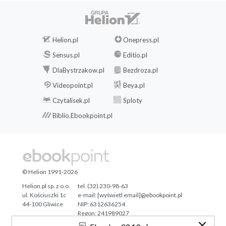
Helion.pl
Onepress.pl
Sensus.pl
Editio.pl
DlaBystrzakow.pl
Bezdroza.pl
Videopoint.pl
Beya.pl
Czytalisek.pl
Sploty
Biblio.Ebookpoint.pl
© Helion 1991-2026
Helion.pl sp. z o.o.
tel. (32) 230-98-63
ul. Kościuszki 1c
e-mail:
[wyświetl email]@ebookpoint.pl
44-100 Gliwice
NIP: 6312636254
Regon: 241989027