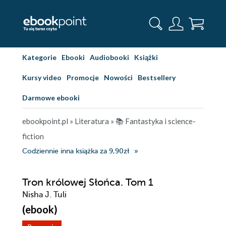
Kategorie
Ebooki
Audiobooki
Książki
Kursy video
Promocje
Nowości
Bestsellery
Darmowe ebooki
ebookpoint.pl
»
Literatura
»
📚 Fantastyka i science-
fiction
Codziennie inna książka za 9,90zł
Tron królowej Słońca. Tom 1
Nisha J. Tuli
(ebook)