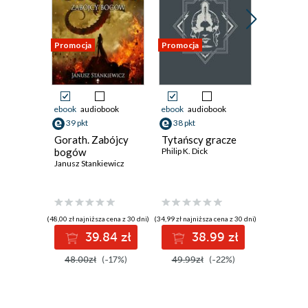
Promocja
Promocja
Promocja
ebook
audiobook
ebook
audiobook
ebook
aud
39 pkt
38 pkt
35 pkt
Gorath. Zabójcy
Tytańscy gracze
Mileniu
bogów
Philip K. Dick
John Varle
Janusz Stankiewicz
(48,00 zł najniższa cena z 30 dni)
(34,99 zł najniższa cena z 30 dni)
(29,24 zł najni
39.84 zł
38.99 zł
3
48.00zł
(-17%)
49.99zł
(-22%)
44.99z