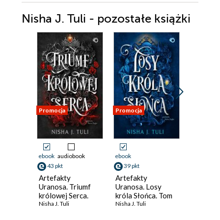
Nisha J. Tuli - pozostałe książki
Promocja
Promocja
Promocja
Odsłuch
audiobook
ebook
audiobook
ebook
41 pkt
43 pkt
39 pkt
Losy kró
Artefakty
Artefakty
Nisha J. Tu
Uranosa. Triumf
Uranosa. Losy
królowej Serca.
króla Słońca. Tom
Tom 4
Nisha J. Tuli
3
Nisha J. Tuli