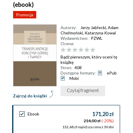
(ebook)
Promocja
Autorzy:
Jerzy Jabłecki
,
Adam
Chełmoński
,
Katarzyna Kowal
Wydawnictwo:
PZWL
Ocena:
Bądź pierwszym, który oceni tę
książkę
Stron:
408
Dostępne formaty:
ePub
Mobi
Czytaj fragment
Zajrzyj do książki
171,20 zł
Ebook
214,00 zł
(-20%)
132,68 zł najniższa cena z 30 dni