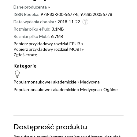
Dane producenta
»
ISBN Ebooka:
978-83-200-5677-8, 9788320056778
Data wydania ebooka :
2018-11-22
Rozmiar pliku ePub:
3.1MB
Rozmiar pliku Mobi:
6.7MB
Pobierz przykładowy rozdział EPUB »
Pobierz przykładowy rozdział MOBI »
Zgłoś erratę
Kategorie
Popularnonaukowe i akademickie
»
Medycyna
Popularnonaukowe i akademickie
»
Medycyna
»
Ogólne
Dostępność produktu
Produkt nie został jeszcze oceniony pod kątem ułatwień