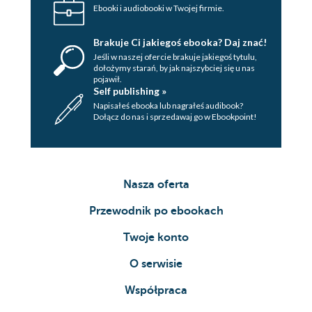
górnej - Dorota Kamińska, Adam
Ebooki i audiobooki w Twojej firmie.
Chełmoński
Powikłania chirurgiczne
Brakuje Ci jakiegoś ebooka? Daj znać!
Jeśli w naszej ofercie brakuje jakiegoś tytulu,
Powikłania niechirurgiczne
dołożymy starań, by jak najszybciej się u nas
5. Immunosupresja i farmakoterapia -
pojawił.
Self publishing »
Dorota Kamińska
Napisałeś ebooka lub nagrałeś audibook?
Wstęp
Dołącz do nas i sprzedawaj go w Ebookpoint!
Protokoły immunosupresji
Podsumowanie
6. Usprawnianie przeszczepionej
kończyny - Marcin Syrko
Nasza oferta
Przykład protokołu
rehabilitacji pacjenta po
Przewodnik po ebookach
transplantacji ręki na
Twoje konto
poziomie jednej trzeciej
dalszej części przedramienia
O serwisie
[2]
Współpraca
7. Osobowa i społeczna tożsamość
biorcy kończyny górnej - Katarzyna