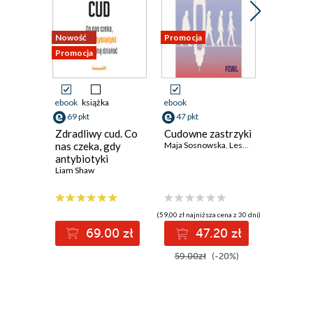
Nowość
Promocja
Nowość
Promocja
Promocja 
ebook
książka
ebook
ebook
aud
69 pkt
47 pkt
książka
Zdradliwy cud. Co
Cudowne zastrzyki
41 pkt
nas czeka, gdy
Maja Sosnowska
,
Leszek Czupryniak
antybiotyki
Kłamst
przestaną działać
Liam Shaw
medycyn
Wszystk
musisz w
Robert Lu
aby zadb
(59,00 zł najniższa cena z 30 dni)
zdrowie 
69.00 zł
47.20 zł
długo
(34,50 zł najni
59.00zł
(-20%)
4
69.00z