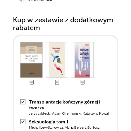
Kup w zestawie z dodatkowym
rabatem
Transplantacje kończyny górnej i
twarzy
Jerzy Jabłecki
,
Adam Chełmoński
,
Katarzyna Kowal
Seksuologia tom 1
Michał Lew-Starowicz
,
Maria Beisert
,
Bartosz