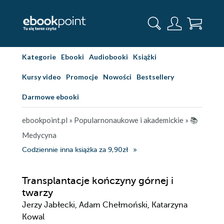
Kategorie
Ebooki
Audiobooki
Książki
Kursy video
Promocje
Nowości
Bestsellery
Darmowe ebooki
ebookpoint.pl
»
Popularnonaukowe i akademickie
»
📚
Medycyna
Codziennie inna książka za 9,90zł
Transplantacje kończyny górnej i
twarzy
Jerzy Jabłecki, Adam Chełmoński, Katarzyna
Kowal