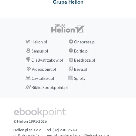
Grupa Helion
Kowal
Tożsamość osobowa biorcy
kończyny
Doświadczanie obcości
przeszczepionej kończyny
Helion.pl
Onepress.pl
Tożsamościowa praca nad
ciałem zrekonstruowanym
Sensus.pl
Editio.pl
przeszczepem kończyny
DlaBystrzakow.pl
Bezdroza.pl
Hybrydyczność ciała biorcy
Videopoint.pl
Beya.pl
kończyny
Czytalisek.pl
Sploty
Tożsamość cielesna a
tożsamość osobowa biorcy
Biblio.Ebookpoint.pl
kończyny
Tożsamość społeczna biorcy
kończyny
Społeczny odbiór
© Helion 1991-2026
przeszczepionej kończyny
Interakcje i role społeczne
Helion.pl sp. z o.o.
tel. (32) 230-98-63
ul. Kościuszki 1c
e-mail:
[wyświetl email]@ebookpoint.pl